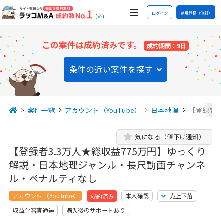
ログイン
新規登録（無料）
(※)
この案件は成約済みです。
成約期間：9日
条件の近い案件を探す
案件一覧
アカウント（YouTube）
日本地理
【登録者3
気になる（値下げ通知）
【登録者3.3万人★総収益775万円】ゆっくり
解説・日本地理ジャンル・長尺動画チャンネ
ル・ペナルティなし
アカウント （YouTube）
本人確認
売上下落
成約済み
収益化審査通過
購入後のサポートあり