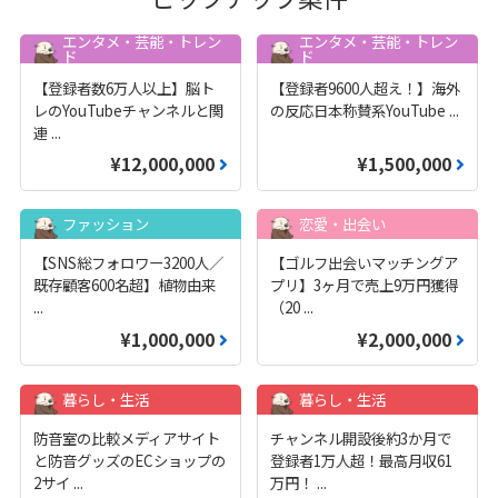
エンタメ・芸能・トレン
エンタメ・芸能・トレン
ド
ド
【登録者数6万人以上】脳ト
【登録者9600人超え！】海外
レのYouTubeチャンネルと関
の反応日本称賛系YouTube
...
連
...
¥12,000,000
¥1,500,000
ファッション
恋愛・出会い
【SNS総フォロワー3200人／
【ゴルフ出会いマッチングア
既存顧客600名超】植物由来
プリ】3ヶ月で売上9万円獲得
...
（20
...
¥1,000,000
¥2,000,000
暮らし・生活
暮らし・生活
防音室の比較メディアサイト
チャンネル開設後約3か月で
と防音グッズのECショップの
登録者1万人超！最高月収61
2サイ
...
万円！
...