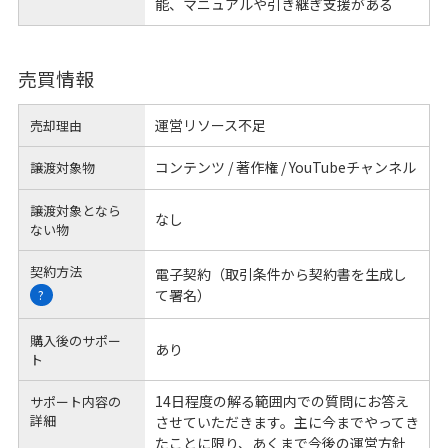
能、マニュアルや引き継ぎ支援がある
売買情報
運営リソース不足
売却理由
コンテンツ / 著作権 / YouTubeチャンネル
譲渡対象物
譲渡対象となら
なし
ない物
契約方法
電子契約（取引条件から契約書を生成し
て署名）
?
購入後のサポー
あり
ト
14日程度の解る範囲内での質問にお答え
サポート内容の
詳細
させていただきます。主に今までやってき
たことに限り、あくまで今後の運営方針