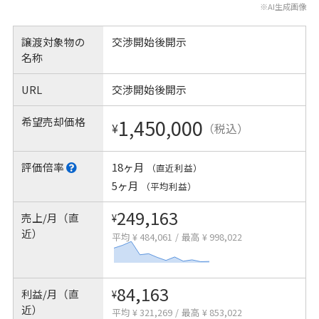
※AI生成画像
譲渡対象物の
交渉開始後開示
名称
URL
交渉開始後開示
希望売却価格
1,450,000
¥
（税込）
評価倍率
18ヶ月
（直近利益）
5ヶ月
（平均利益）
249,163
売上/月（直
¥
近）
平均 ¥ 484,061
/
最高 ¥ 998,022
84,163
利益/月（直
¥
近）
平均 ¥ 321,269
/
最高 ¥ 853,022