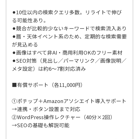
⚫︎10位以内の検索クエリ多数。リライトで伸び
る可能性あり。
⚫︎競合が比較的少ないキーワードで検索流入あり
⚫︎暦・天体イベント系のため、定期的な検索需要
が見込める
⚫︎画像はすべて非AI・商用利用OKのフリー素材
⚫︎SEO対策（見出し／パーマリンク／画像説明／
メタ設定）は約6〜7割対応済み
■有償サポート（各11,000円）
①ポチップ＋Amazonアソシエイト導入サポート
→連携・ボタン設置まで対応
②WordPress操作レクチャー（40分×2回）
→SEOの基礎も解説可能