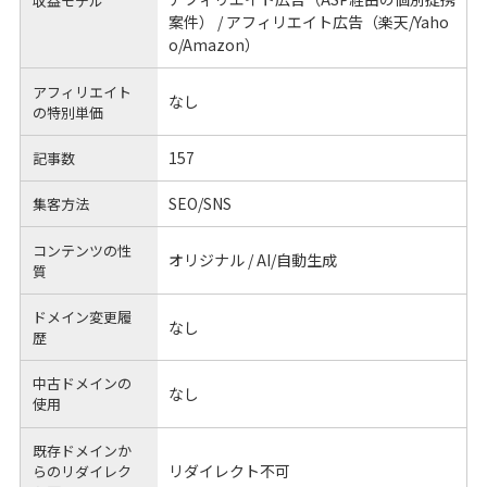
収益モデル
案件） / アフィリエイト広告（楽天/Yaho
o/Amazon）
アフィリエイト
なし
の
特別単価
157
記事数
SEO/SNS
集客方法
コンテンツの性
オリジナル / AI/自動生成
質
ドメイン変更履
なし
歴
中古ドメインの
なし
使用
既存ドメインか
リダイレクト不可
らのリダイレク