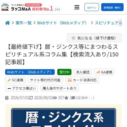
ログイン
新規登録（無料）
(※)
案件一覧
Webサイト（Webメディア）
スピリチュアル
気になる（値下げ通知）
【最終値下げ】暦・ジンクス等にまつわるス
ピリチュアル系コラム集【検索流入あり/150
記事超】
Webサイト （Webメディア）
本人確認
GA連携
受付中
SC連携
サイト移行代行可能
カード決済対応
アクセス横ばい
購入後のサポートあり
2026/07/02
2026/08/02
307
2
-
（交渉中 : - ）