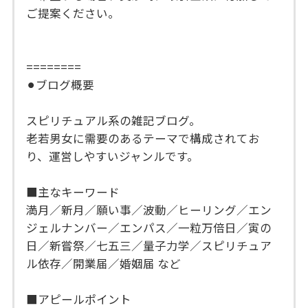
ご提案ください。
========
⚫︎ブログ概要
スピリチュアル系の雑記ブログ。
老若男女に需要のあるテーマで構成されてお
り、運営しやすいジャンルです。
■主なキーワード
満月／新月／願い事／波動／ヒーリング／エン
ジェルナンバー／エンパス／一粒万倍日／寅の
日／新嘗祭／七五三／量子力学／スピリチュア
ル依存／開業届／婚姻届 など
■アピールポイント