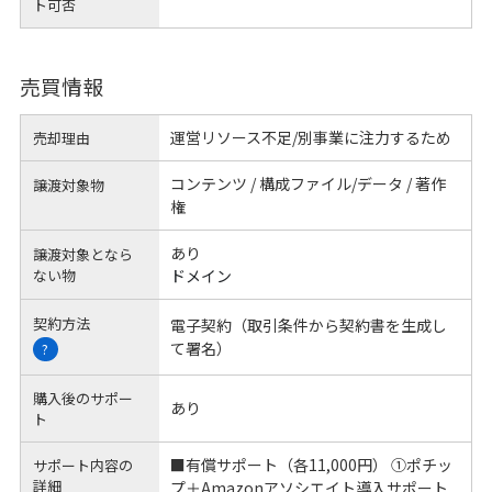
ト可否
売買情報
運営リソース不足/別事業に注力するため
売却理由
コンテンツ / 構成ファイル/データ / 著作
譲渡対象物
権
あり
譲渡対象となら
ない物
ドメイン
契約方法
電子契約（取引条件から契約書を生成し
て署名）
?
購入後のサポー
あり
ト
■有償サポート（各11,000円） ①ポチッ
サポート内容の
詳細
プ＋Amazonアソシエイト導入サポート