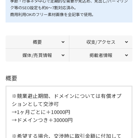
季節・行事ネタ中心で定期的な需要が見込め、見出し/パーマリン
ク等のSEO設定も約6〜7割対応済み。
商用利用OKのフリー素材画像を全記事で使用。
概要
収支/アクセス
媒体/売買情報
掲載者情報
概要
※競業避止期間、ドメインについては有償オプ
ションとして交渉可
→1ヶ月ごとに＋10000円
→ドメインつき＋30000円
※希望する場合、交渉時に取引金額に付加して