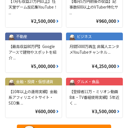
【7月も収益27万円以上】任
【毎月5万円前後の収益】記
天堂ゲーム反応集YouTube！
事数600以上のVTuber特化サ
...
...
¥2,500,000
¥960,000
不動産
ビジネス
【最高収益80万円】Google
月間5000万再生 非属人エンタ
アースで建物やスポットを紹
メYouTubeチャンネル
...
介
...
¥5,000,000
¥4,250,000
金融・投資・仮想通貨
グルメ・食品
【10年以上の運用実績】金融
【登録者11万・ミリオン動画
系アフィリエイトサイト・
8本・TV番組使用実績】5年近
SEO集
...
く
...
¥600,000
¥3,500,000