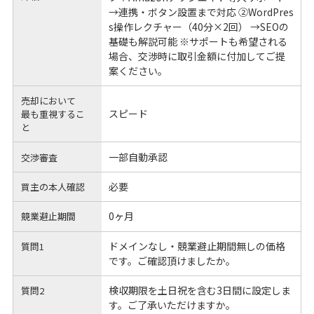
→連携・ボタン設置まで対応 ②WordPres
s操作レクチャー（40分×2回） →SEOの
基礎も解説可能 ※サポートも希望される
場合、交渉時に取引金額に付加してご提
案ください。
売却において
スピード
最も重視するこ
と
一部自動承認
交渉審査
必要
買主の本人確認
0ヶ月
競業避止期間
ドメインなし・競業避止期間無しの価格
質問1
です。ご確認頂けましたか。
検収期限を土日祝を含む3日間に設定しま
質問2
す。ご了承いただけますか。