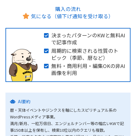
購入の流れ
気になる（値下げ通知を受け取る）
決まったパターンのKWと無料AI
で記事作成
周期的に検索される性質のト
ピック（季節、暦など）
無料・商用利用・編集OKの非AI
画像を利用
AI要約
暦・天体イベントやジンクスを軸にしたスピリチュアル系の
WordPressメディア事業。
満月/新月、一粒万倍日、エンジェルナンバー等の幅広いKWで記
事150本以上を保有し、検索10位以内のクエリも複数。