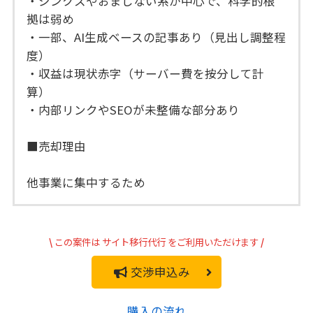
・ジンクスやおまじない系が中心で、科学的根
拠は弱め
・一部、AI生成ベースの記事あり（見出し調整程
度）
・収益は現状赤字（サーバー費を按分して計
算）
・内部リンクやSEOが未整備な部分あり
■売却理由
他事業に集中するため
\
この案件は
サイト移行代行
をご利用いただけます
/
交渉申込み
購入の流れ