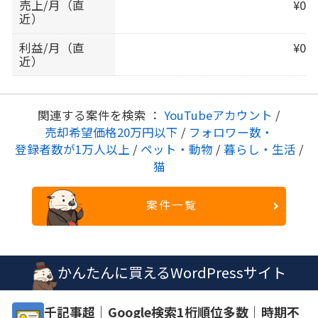
売上/月（直
¥0
近）
利益/月（直
¥0
近）
関連する案件を検索 ：
YouTubeアカウント
/
売却希望価格20万円以下
/
フォロワー数・
登録者数が1万人以上
/
ペット・動物
/
暮らし・生活
/
猫
案件一覧
かんたんに買えるWordPressサイト
千記事超｜Google検索1桁順位多数｜時期不