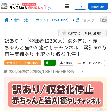
ログイン
新規登録（無料）
(※)
案件一覧
アカウント（YouTube）
猫
訳あり：【登録者
気になる（値下げ通知）
訳あり：【登録者12200人】海外向け・赤
ちゃんと猫のAI癒やしチャンネル／累計602万
再生実績あり ＊訳あり 収益化停止
アカウント （YouTube）
本人確認
カード決済対応
受付中
2026/06/29
2026/07/19
516
8
5
（交渉中 : 3）