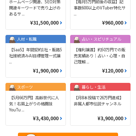
ホームページ関連、SEO対策
【毎月5万円前後の収益】記
関連キーワードで売り上げの
事数600以上のVTuber特化サ
あるサ
...
...
¥31,500,000
¥960,000
人材・転職
占い・スピリチュアル
【SaaS】年間契約1社・販路5
【権利譲渡】約50万円での販
社接続済みAI目標管理一式譲
売実績あり｜占い・心理・自
...
己理解
...
¥1,900,000
¥120,000
スポーツ
暮らし・生活
【5月66万円】高齢世代に人
【月8本投稿で26万円達成】
気！右肩上がりの格闘技
非属人都市伝説チャンネル
YouTu
...
¥3,430,000
¥3,900,000