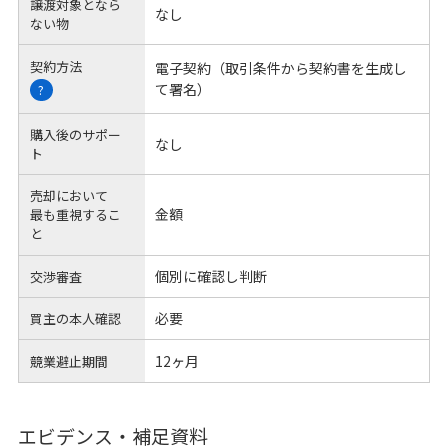
譲渡対象となら
なし
ない物
契約方法
電子契約（取引条件から契約書を生成し
て署名）
?
購入後のサポー
なし
ト
売却において
金額
最も重視するこ
と
個別に確認し判断
交渉審査
必要
買主の本人確認
12ヶ月
競業避止期間
エビデンス・補足資料