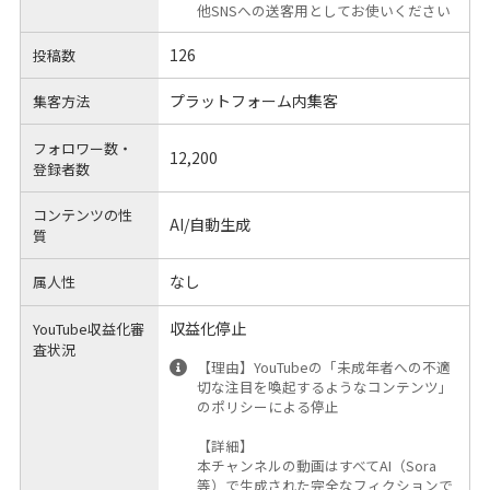
他SNSへの送客用としてお使いください
126
投稿数
プラットフォーム内集客
集客方法
フォロワー数・
12,200
登録者数
コンテンツの性
AI/自動生成
質
なし
属人性
収益化停止
YouTube収益化審
査状況
【理由】YouTubeの「未成年者への不適
切な注目を喚起するようなコンテンツ」
のポリシーによる停止
【詳細】
本チャンネルの動画はすべてAI（Sora
等）で生成された完全なフィクションで