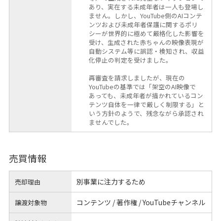
あり、実在する未成年者は一人も登場し
ません。しかし、YouTube側のAIコンテ
ンツおよび未成年者保護に関するポリ
シーが世界的に極めて厳格化した影響を
受け、生成された赤ちゃんの映像表現が
自動システム等に誤認・検知され、収益
化停止の判定を受けました。
再審査を請求しましたが、現在の
YouTubeの基準では「架空のAI映像で
あっても、未成年者が描かれているコン
テンツ自体を一律で厳しく制限する」と
いう方針のようで、残念ながら承認され
ませんでした。
売買情報
別事業に注力するため
売却理由
コンテンツ / 著作権 / YouTubeチャンネル
譲渡対象物