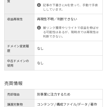
質
記事の下書きにAIを使って、手動で手直
ししています。
再現性不明／判断できない
収益再現性
被リンク獲得やリライトで収益を伸ばせ
る可能性はあるが、現時点では再現性は
判断できない。
ドメイン変更履
なし
歴
中古ドメインの
なし
使用
売買情報
別事業に注力するため
売却理由
コンテンツ / 構成ファイル/データ / 著作
譲渡対象物