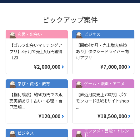
ピックアップ案件
恋愛・出会い
ビジネス
【ゴルフ出会いマッチングア
【開始4か月・売上増大施策
プリ】3ヶ月で売上9万円獲得
あり】タクシードライバー向
（20
...
けアプリ
¥2,000,000
¥7,000,000
学び・資格・教育
ゲーム・漫画・アニメ
【権利譲渡】約50万円での販
【直近月間売上700万】ポケ
売実績あり｜占い・心理・自
モンカードBASEサイトshop
己理解
...
...
¥120,000
¥18,500,000
エンタメ・芸能・トレン
ビジネス
ド