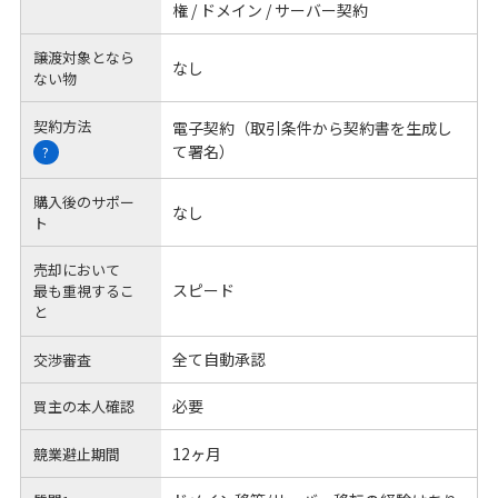
権 / ドメイン / サーバー契約
譲渡対象となら
なし
ない物
契約方法
電子契約（取引条件から契約書を生成し
て署名）
?
購入後のサポー
なし
ト
売却において
スピード
最も重視するこ
と
全て自動承認
交渉審査
必要
買主の本人確認
12ヶ月
競業避止期間