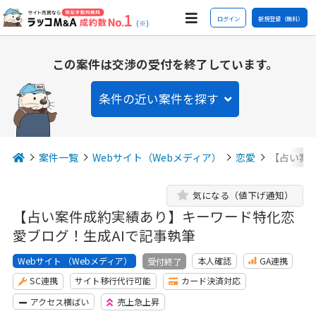
ログイン
新規登録（無料）
(※)
この案件は交渉の受付を終了しています。
条件の近い案件を探す
案件一覧
Webサイト（Webメディア）
恋愛
【占い案
気になる（値下げ通知）
【占い案件成約実績あり】キーワード特化恋
愛ブログ！生成AIで記事執筆
Webサイト （Webメディア）
本人確認
GA連携
受付終了
SC連携
サイト移行代行可能
カード決済対応
アクセス横ばい
売上急上昇