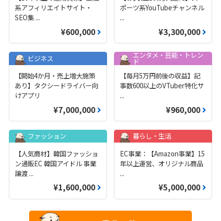
系アフィリエイトサイト・
ポーツ系YouTubeチャンネル
SEO集
...
...
¥600,000
¥3,300,000
エンタメ・芸能・トレン
ビジネス
ド
【開始4か月・売上増大施策
【毎月5万円前後の収益】記
あり】タクシードライバー向
事数600以上のVTuber特化サ
けアプリ
...
¥7,000,000
¥960,000
ファッション
暮らし・生活
【人気商材】韓国ファッショ
EC事業：【Amazon事業】15
ン通販EC 韓国アイドル 事業
年以上運営、オリジナル商品
譲渡
...
...
¥1,600,000
¥5,000,000