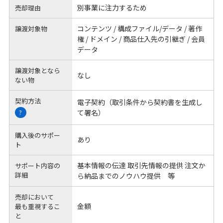
別事業に注力するため
売却理由
コンテンツ / 構成ファイル/データ / 著作
譲渡対象物
権 / ドメイン / 商品仕入先の引継ぎ / 会員
データ
譲渡対象となら
なし
ない物
契約方法
電子契約（取引条件から契約書を生成し
て署名）
?
購入後のサポー
あり
ト
基本情報の伝達 取引先情報の提供 注文か
サポート内容の
詳細
ら納品までのノウハウ提供 等
売却において
金額
最も重視するこ
と