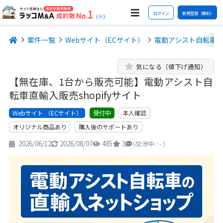
ログイン
新規登録（無料）
(※)
案件一覧
Webサイト（ECサイト）
電動アシスト自転車
気になる（値下げ通知）
【無在庫、1台から販売可能】電動アシスト自
転車直輸入販売shopifyサイト
Webサイト （ECサイト）
本人確認
受付中
オリジナル商品あり
購入後のサポートあり
2026/06/12
2026/08/07
485
3
-
（交渉中 : - ）