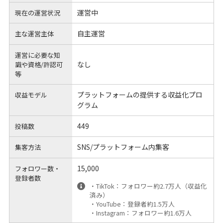
運営中
現在の運営状況
自主運営
主な運営主体
運営に必要な知
なし
識や
資格/許認可
等
プラットフォームの提供する収益化プロ
収益モデル
グラム
449
投稿数
SNS/プラットフォーム内集客
集客方法
15,000
フォロワー数・
登録者数
・TikTok：フォロワー約2.7万人（収益化
済み）
・YouTube：登録者約1.5万人
・Instagram：フォロワー約1.6万人