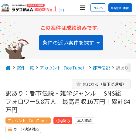
ログイン
新規登録（無料）
(※)
この案件は成約済みです。
条件の近い案件を探す
案件一覧
アカウント（YouTube）
都市伝説
訳あり：都
気になる（値下げ通知）
訳あり：都市伝説・雑学ジャンル｜ SNS総
フォロワー5.8万人｜最高月収16万円｜累計84
万円
アカウント （YouTube）
本人確認
成約済み
カード決済対応