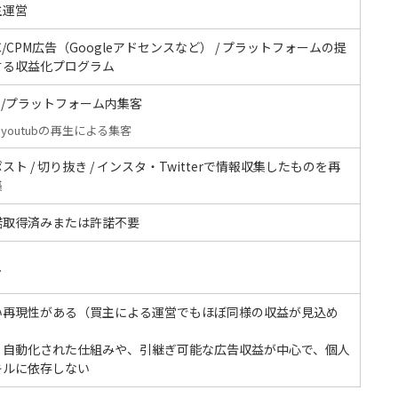
主運営
C/CPM広告（Googleアドセンスなど） / プラットフォームの提
する収益化プログラム
S/プラットフォーム内集客
youtubの再生による集客
スト / 切り抜き / インスタ・Twitterで情報収集したものを再
集
諾取得済みまたは許諾不要
し
い再現性がある（買主による運営でもほぼ同様の収益が見込め
）
：自動化された仕組みや、引継ぎ可能な広告収益が中心で、個人
キルに依存しない