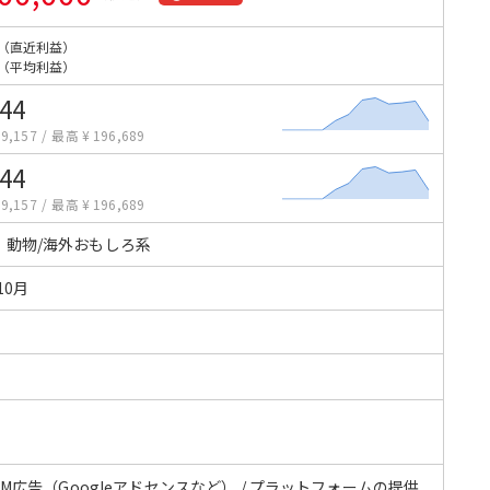
（直近利益）
（平均利益）
644
9,157
/
最高 ¥ 196,689
644
9,157
/
最高 ¥ 196,689
・動物/海外おもしろ系
10月
CPM広告（Googleアドセンスなど） / プラットフォームの提供