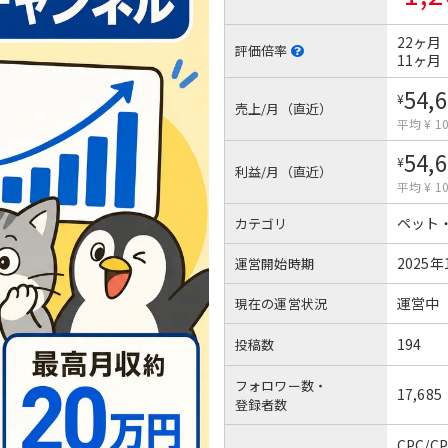
22ヶ月
評価倍率
11ヶ月
54,
¥
売上/月（直近）
平均 ¥ 10
54,
¥
利益/月（直近）
平均 ¥ 10
ペット
カテゴリ
2025年
運営開始時期
運営中
現在の運営状況
194
投稿数
フォロワー数・
17,685
登録者数
CPC/