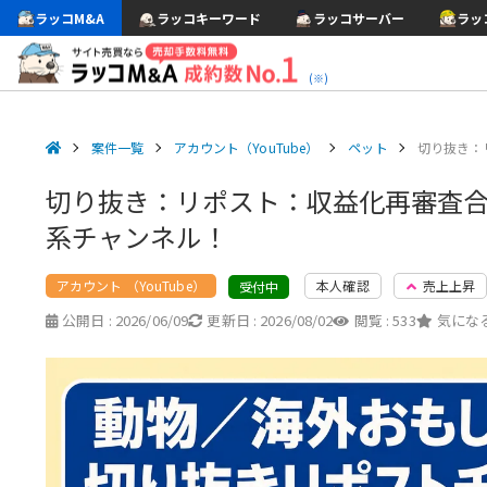
ラッコM&A
ラッコキーワード
ラッコサーバー
ラッ
(※)
案件一覧
アカウント（YouTube）
ペット
切り抜き：
切り抜き：リポスト：収益化再審査合
系チャンネル！
アカウント （YouTube）
本人確認
売上上昇
受付中
公開日 :
2026/06/09
更新日 :
2026/08/02
閲覧 :
533
気になる