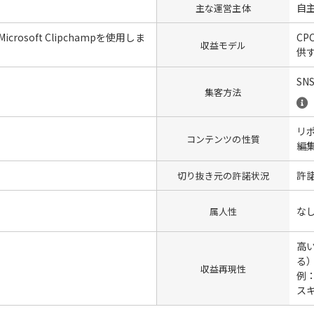
自
主な運営主体
crosoft Clipchampを使用しま
CP
収益モデル
供
SN
集客方法
リポ
コンテンツの性質
編
許
切り抜き元の許諾状況
な
属人性
高
る
収益再現性
例
ス