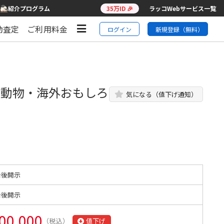
紹介プログラム
35万ID 🎉
ラッコWebサービス一覧
動査定
ご利用料金
ログイン
新規登録（無料）
！動物・海外おもしろ
気になる（値下げ通知）
始後開示
始後開示
00,000
（税込）
値下げ