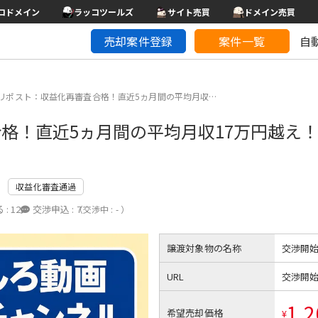
コドメイン
ラッコツールズ
サイト売買
ドメイン売買
売却案件登録
案件一覧
自
リポスト：収益化再審査合格！直近5ヵ月間の平均月収…
格！直近5ヵ月間の平均月収17万円越え
収益化審査通過
 :
12
交渉申込 :
7
（交渉中 : - ）
譲渡対象物の名称
交渉開
URL
交渉開
1,2
希望売却価格
¥