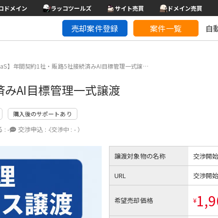
コドメイン
ラッコツールズ
サイト売買
ドメイン売買
売却案件登録
案件一覧
自
aaS】年間契約1社・販路5社接続済みAI目標管理一式譲…
済みAI目標管理一式譲渡
購入後のサポートあり
 :
-
交渉申込 :
-
（交渉中 : - ）
譲渡対象物の名称
交渉開
URL
交渉開
1,9
希望売却価格
¥