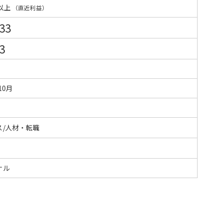
以上
（直近利益）
333
3
10月
ス/人材・転職
ナル