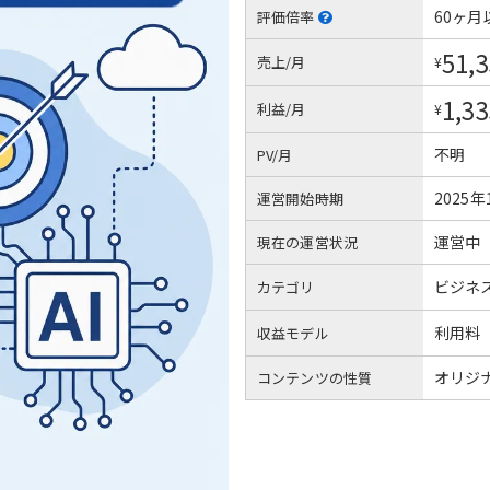
60ヶ月
評価倍率
51,
売上/月
¥
1,33
利益/月
¥
不明
PV/月
2025年
運営開始時期
運営中
現在の運営状況
ビジネ
カテゴリ
利用料
収益モデル
オリジ
コンテンツの性質