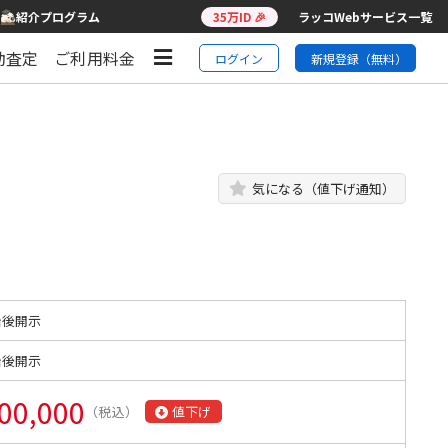
紹介プログラム
35万ID 🎉
ラッコWebサービス一覧
動査定
ご利用料金
ログイン
新規登録（無料）
気になる（値下げ通知）
始後開示
始後開示
00,000
（税込）
値下げ