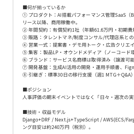
■何が揃っているか
① プロダクト：AI搭載パフォーマンス管理SaaS（B
リース以降、商用稼働中。
② 年間契約：有償契約1社（年額61.6万円・初期
③ 販路：タレントマネ/制度コンサル/代理店系と
④ 営業一式：提案書・デモ用トーク・広告クリエ
⑤ 集客：製品LP・オウンドメディア（ノーコー
⑥ ブランド：サービス名商標は取得済み（譲渡可
⑦ 開発基盤：生成AI活用の開発・運用手順書、Fi
⑧ 引継ぎ：標準30日の移行支援（週1 MTG＋Q&A
■ポジション
人事評価の期末イベントではなく「日々・週次の実
■技術・収益モデル
Django+DRF / Next.js+TypeScript / A
ング目安は約240万円（税別）。