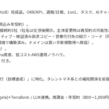
toB）完成品。OKR/KPI、週報/日報、1on1、タスク、AI
費用込み年契約）。
の接続約5社（社名は交渉後開示。主体変更時は再契約の可能性
イティブ・検証済み訴求コピー・営業代行先の紹介・リード（
ド環境で構築済み。ドメインは買い手新規取得へ移設）。
能）。
gma資産、低コストAWS運用ノウハウ。
）付き。
行（目標達成）」に特化。タレントマネ系との補完関係を前
WS(ECS/Fargate)+Terraform / LLM連携。席課金・年契約（