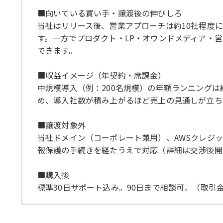
■向いている買い手・譲渡後の伸びしろ
当社はリリース後、営業アプローチは約10社程度
す。一方でプロダクト・LP・オウンドメディア・
できます。
■収益イメージ（年契約・席課金）
中規模導入（例：200名規模）の年額ランニングは約
め、導入社数が積み上がるほど売上の見通しが立ち
■譲渡対象外
当社ドメイン（コーポレート兼用）、AWSクレジッ
報保護の手続きを経たうえで対応（詳細は交渉後開
■購入後
標準30日サポート込み。90日まで相談可。（取引