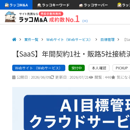
ラッコM&A
ラッコキーワード
ラッコサーバー
ラッ
(※)
案件一覧
Webサイト（Webサービス）
目標管理
【S
【SaaS】年間契約1社・販路5社接続
Webサイト （Webサービス）
本人確認
PICKUP
受付中
公開日 :
2026/06/09
更新日 :
2026/07/21
閲覧 :
446
気になる