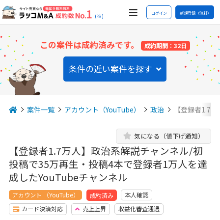
ログイン
新規登録（無料）
(※)
この案件は成約済みです。
成約期間：32日
条件の近い案件を探す
案件一覧
アカウント（YouTube）
政治
【登録者1.7
気になる（値下げ通知）
【登録者1.7万人】政治系解説チャンネル/初
投稿で35万再生・投稿4本で登録者1万人を達
成したYouTubeチャンネル
アカウント （YouTube）
本人確認
成約済み
カード決済対応
売上上昇
収益化審査通過