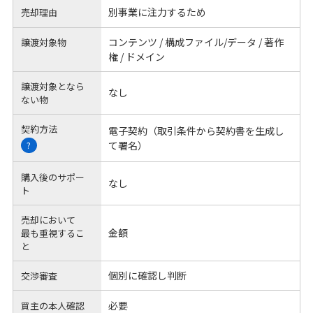
別事業に注力するため
売却理由
コンテンツ / 構成ファイル/データ / 著作
譲渡対象物
権 / ドメイン
譲渡対象となら
なし
ない物
契約方法
電子契約（取引条件から契約書を生成し
て署名）
?
購入後のサポー
なし
ト
売却において
金額
最も重視するこ
と
個別に確認し判断
交渉審査
必要
買主の本人確認