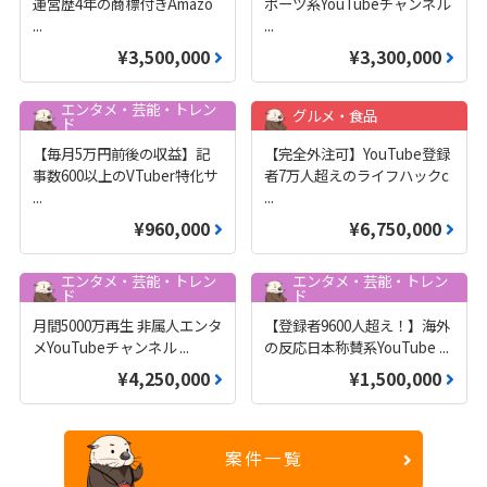
運営歴4年の商標付きAmazo
ポーツ系YouTubeチャンネル
...
...
¥3,500,000
¥3,300,000
エンタメ・芸能・トレン
グルメ・食品
ド
【毎月5万円前後の収益】記
【完全外注可】YouTube登録
事数600以上のVTuber特化サ
者7万人超えのライフハックc
...
...
¥960,000
¥6,750,000
エンタメ・芸能・トレン
エンタメ・芸能・トレン
ド
ド
月間5000万再生 非属人エンタ
【登録者9600人超え！】海外
メYouTubeチャンネル
...
の反応日本称賛系YouTube
...
¥4,250,000
¥1,500,000
案件一覧