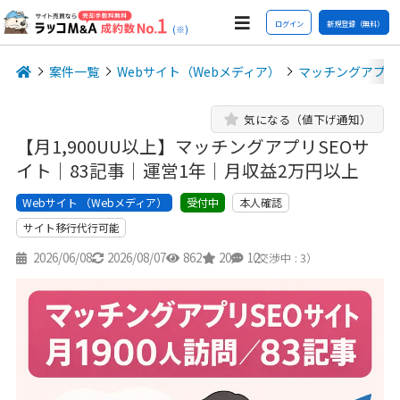
ログイン
新規登録（無料）
(※)
案件一覧
Webサイト（Webメディア）
マッチングアプリ
気になる（値下げ通知）
【月1,900UU以上】マッチングアプリSEOサ
イト｜83記事｜運営1年｜月収益2万円以上
Webサイト （Webメディア）
本人確認
受付中
サイト移行代行可能
2026/06/08
2026/08/07
862
20
12
（交渉中 : 3）