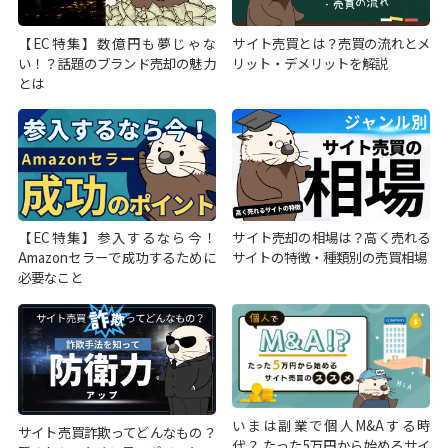
【EC特集】数億円も夢じゃな
サイト売買とは？売買の流れとメ
い！？話題のブランド売却の魅力
リット・デメリットを解説
とは
【EC特集】参入するなら今！
サイト売却の相場は？高く売れる
Amazonセラーで成功するために
サイトの特徴・種類別の売買相場
必要なこと
いまは副業で個人M&Aする時
サイト売買詐欺ってどんなもの？
代？ たった5万円から始めるサイ