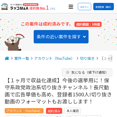
ログイン
新規登録（無料）
(※)
この案件は成約済みです。
成約期間：3時間
条件の近い案件を探す
案件一覧
アカウント（YouTube）
切り抜き
【１ヶ月
気になる（値下げ通知）
【１ヶ月で収益化達成】今後の選挙用に！保
守系政党政治系切り抜きチャンネル！長尺動
画で広告単価も高め、登録者1500人!切り抜き
動画のフォーマットもお渡しします！
アカウント （YouTube）
本人確認
成約済み