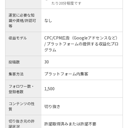
たり20分程度です
運営に必要な知
なし
識や
資格/許認可
等
CPC/CPM広告（Googleアドセンスなど）
収益モデル
/ プラットフォームの提供する収益化プロ
グラム
30
投稿数
プラットフォーム内集客
集客方法
フォロワー数・
1,500
登録者数
コンテンツの性
切り抜き
質
切り抜き元の許
許諾取得済みまたは許諾不要
諾状況