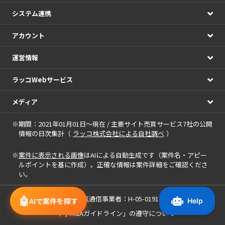
システム連携
アカウント
運営情報
ラッコWebサービス
メディア
※期間：2021年01月01日～現在 / 主要サイト売買サービス7社の公開
情報の日次集計（
ラッコ株式会社による自社調べ
）
※
案件に表示される画像
はAIによる自動生成です（案件名・アピー
ルポイントを基に作成）。正確な情報は案件詳細をご確認くださ
い。
🤖
届出電気通信事業者：H-05-01917
AIで案件を探す
「中小M&Aガイドライン」の遵守について