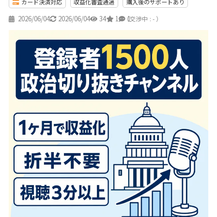
カード決済対応
収益化審査通過
購入後のサポートあり
2026/06/04
2026/06/04
34
1
1
（交渉中 : - ）