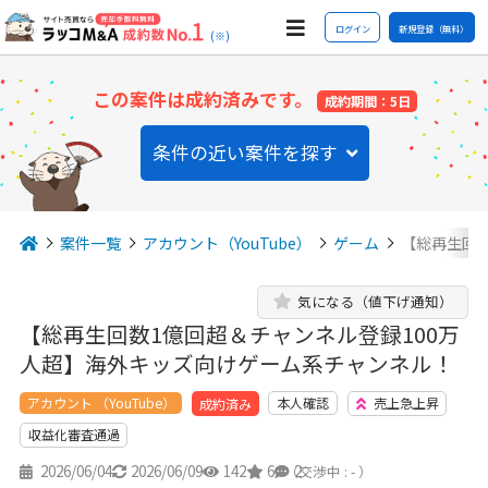
ログイン
新規登録（無料）
(※)
この案件は成約済みです。
成約期間：5日
条件の近い案件を探す
案件一覧
アカウント（YouTube）
ゲーム
【総再生回数
気になる（値下げ通知）
【総再生回数1億回超＆チャンネル登録100万
人超】海外キッズ向けゲーム系チャンネル！
アカウント （YouTube）
本人確認
売上急上昇
成約済み
収益化審査通過
2026/06/04
2026/06/09
142
6
2
（交渉中 : - ）