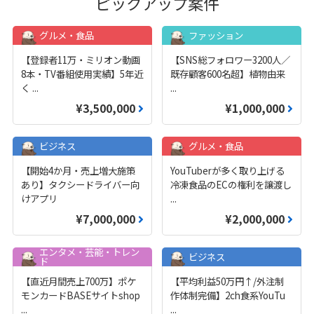
ピックアップ案件
グルメ・食品
ファッション
【登録者11万・ミリオン動画
【SNS総フォロワー3200人／
8本・TV番組使用実績】5年近
既存顧客600名超】植物由来
く
...
...
¥3,500,000
¥1,000,000
ビジネス
グルメ・食品
【開始4か月・売上増大施策
YouTuberが多く取り上げる
あり】タクシードライバー向
冷凍食品のECの権利を譲渡し
けアプリ
...
¥7,000,000
¥2,000,000
エンタメ・芸能・トレン
ビジネス
ド
【直近月間売上700万】ポケ
【平均利益50万円↑/外注制
モンカードBASEサイトshop
作体制完備】2ch食系YouTu
...
...