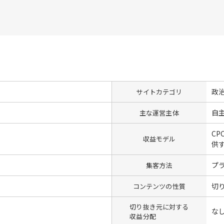
政
サイトカテゴリ
自
主な運営主体
CP
収益モデル
供
プ
集客方法
切
コンテンツの性質
切り抜き元に対する
な
収益分配