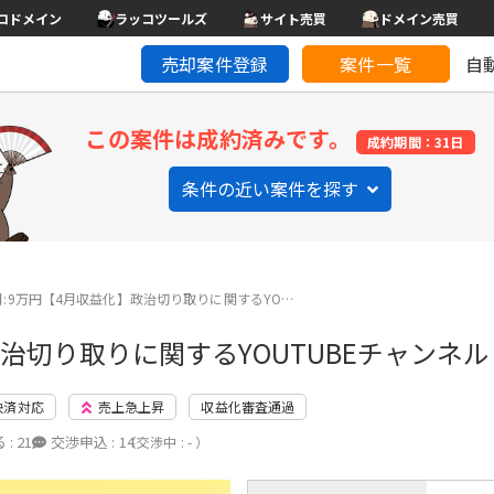
コドメイン
ラッコツールズ
サイト売買
ドメイン売買
売却案件登録
案件一覧
自
この案件は成約済みです。
成約期間：31日
条件の近い案件を探す
月:9万円【4月収益化】政治切り取りに関するYO…
治切り取りに関するYOUTUBEチャンネル
決済対応
売上急上昇
収益化審査通過
 :
21
交渉申込 :
14
（交渉中 : - ）