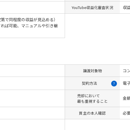
収
YouTube収益化審査状況
次第で同程度の収益が見込める）
すれば可能、マニュアルや引き継
コン
譲渡対象物
電
契約方法
?
売却において
金
最も重視すること
必
買主の本人確認