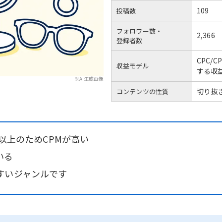
109
投稿数
フォロワー数・
2,366
登録者数
CPC/
収益モデル
する収
※AI生成画像
切り抜
コンテンツの性質
歳以上のためCPMが高い
いる
すいジャンルです