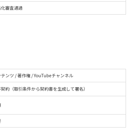
益化審査通過
テンツ / 著作権 / YouTubeチャンネル
子契約（取引条件から契約書を生成して署名）
額
要