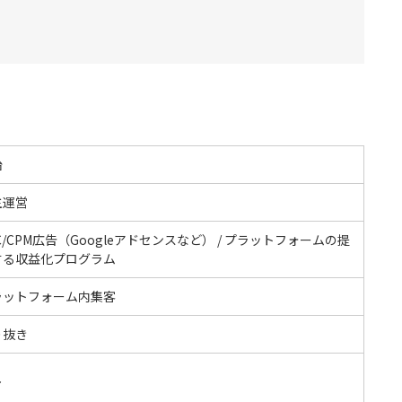
治
主運営
C/CPM広告（Googleアドセンスなど） / プラットフォームの提
する収益化プログラム
ラットフォーム内集客
り抜き
し