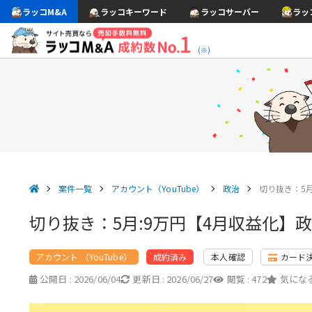
ラッコM&A
ラッコキーワード
ラッコサーバー
ラッ
(※)
案件一覧
アカウント（YouTube）
政治
切り抜き：5
切り抜き：5月:9万円【4月収益化】政
アカウント （YouTube）
本人確認
カード
成約済み
公開日 :
2026/06/04
更新日 :
2026/06/27
閲覧 :
472
気になる