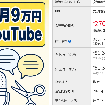
譲渡対象物の名称
交渉開
URL
交渉開
27
¥
希望売却価格
※成約価
3ヶ月
評価倍率
18ヶ月
91,
¥
売上/月（直近）
平均 ¥ 15
91,
¥
利益/月（直近）
平均 ¥ 15
政治
カテゴリ
2025年
運営開始時期
運営中
現在の運営状況