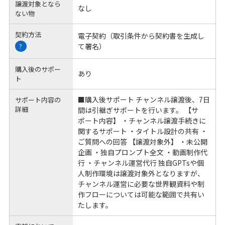
譲渡対象となら
なし
ない物
契約方法
電子契約（取引条件から契約書を生成し
て署名）
?
購入後のサポー
あり
ト
■購入後サポート チャンネル譲渡後、7日
サポート内容の
詳細
間は引継ぎサポートを行います。 【サ
ポート内容】 ・チャンネル譲渡手続きに
関するサポート ・タイトル設計の共有 ・
ご質問への回答 【譲渡対象外】 ・未公開
企画 ・独自プロンプト全文 ・動画制作代
行 ・チャンネル運営代行 独自GPTsや個
人制作環境は譲渡対象外となりますが、
チャンネル運営に必要な世界観資料や制
作フローについては可能な範囲で共有い
たします。