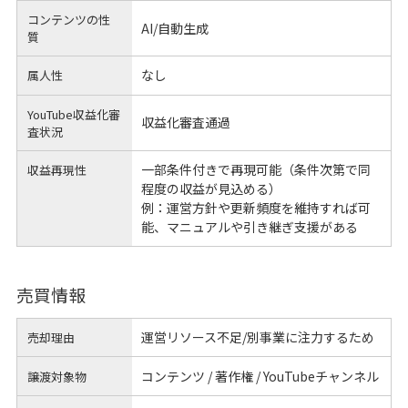
コンテンツの性
AI/自動生成
質
なし
属人性
YouTube収益化審
収益化審査通過
査状況
一部条件付きで再現可能（条件次第で同
収益再現性
程度の収益が見込める）
例：運営方針や更新頻度を維持すれば可
能、マニュアルや引き継ぎ支援がある
売買情報
運営リソース不足/別事業に注力するため
売却理由
コンテンツ / 著作権 / YouTubeチャンネル
譲渡対象物