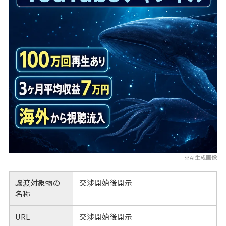
※AI生成画像
譲渡対象物の
交渉開始後開示
名称
URL
交渉開始後開示