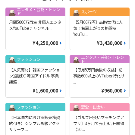
エンタメ・芸能・トレン
スポーツ
ド
月間5000万再生 非属人エンタ
【5月66万円】高齢世代に人
メYouTubeチャンネル
...
気！右肩上がりの格闘技
YouTu
...
¥4,250,000
¥3,430,000
エンタメ・芸能・トレン
ファッション
ド
【人気商材】韓国ファッショ
【毎月5万円前後の収益】記
ン通販EC 韓国アイドル 事業
事数600以上のVTuber特化サ
譲渡
...
...
¥1,600,000
¥960,000
ファッション
恋愛・出会い
【日本国内における販売権契
【ゴルフ出会いマッチングア
約付き】シンプル高級アクセ
プリ】3ヶ月で売上9万円獲得
サリーブ
...
（20
...