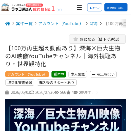
ログイン
新規登録（無料）
(※)
案件一覧
アカウント（YouTube）
深海
【100万再生
気になる（値下げ通知）
【100万再生超え動画あり】深海×巨大生物
のAI映像YouTubeチャンネル｜海外視聴あ
り・世界観特化
アカウント （YouTube）
本人確認
売上横ばい
受付中
収益化審査通過
購入後のサポートあり
2026/06/03
2026/07/30
566
4
2
（交渉中 : - ）