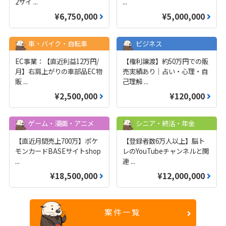
2サイ
...
...
¥6,750,000
¥5,000,000
車・バイク・自転車
ビジネス
EC事業：【直近利益12万円/
【権利譲渡】約50万円での販
月】右肩上がりの車部品EC物
売実績あり｜占い・心理・自
販
...
己理解
...
¥2,500,000
¥120,000
ゲーム・漫画・アニメ
シニア・終活・年金
【直近月間売上700万】ポケ
【登録者数6万人以上】脳ト
モンカードBASEサイトshop
レのYouTubeチャンネルと関
...
連
...
¥18,500,000
¥12,000,000
案件一覧