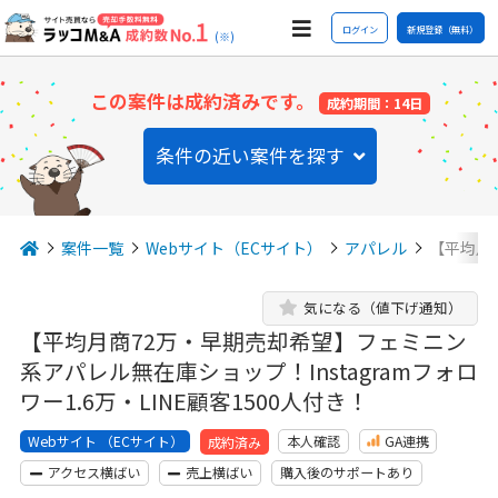
ログイン
新規登録（無料）
(※)
この案件は成約済みです。
成約期間：14日
条件の近い案件を探す
案件一覧
Webサイト（ECサイト）
アパレル
【平均月
気になる（値下げ通知）
【平均月商72万・早期売却希望】フェミニン
系アパレル無在庫ショップ！Instagramフォロ
ワー1.6万・LINE顧客1500人付き！
Webサイト （ECサイト）
本人確認
GA連携
成約済み
アクセス横ばい
売上横ばい
購入後のサポートあり