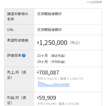
※AI生成画像
譲渡対象物の
交渉開始後開示
名称
URL
交渉開始後開示
希望売却価格
1,250,000
¥
（税込）
評価倍率
21ヶ月
（直近利益）
19ヶ月
（平均利益）
708,087
売上/月（直
¥
近）
平均 ¥ 710,141
/
最高 ¥ 1,206,770
59,909
利益/月（直
¥
近）
平均 ¥ 69,398
/
最高 ¥ 164,186