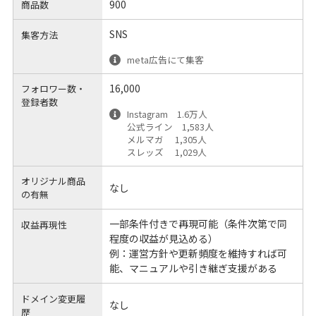
900
商品数
SNS
集客方法
meta広告にて集客
16,000
フォロワー数・
登録者数
Instagram 1.6万人
公式ライン 1,583人
メルマガ 1,305人
スレッズ 1,029人
オリジナル商品
なし
の有無
一部条件付きで再現可能（条件次第で同
収益再現性
程度の収益が見込める）
例：運営方針や更新頻度を維持すれば可
能、マニュアルや引き継ぎ支援がある
ドメイン変更履
なし
歴