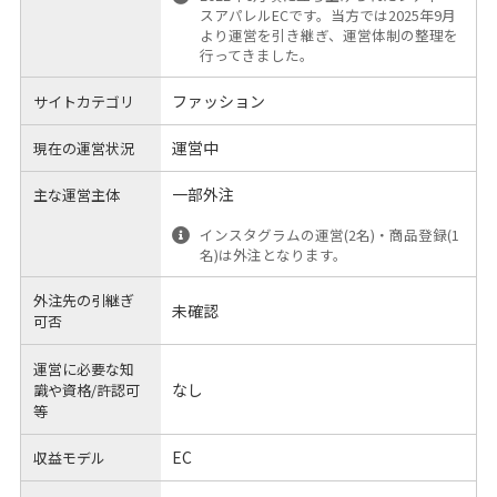
スアパレルECです。当方では2025年9月
より運営を引き継ぎ、運営体制の整理を
行ってきました。
ファッション
サイトカテゴリ
運営中
現在の運営状況
一部外注
主な運営主体
インスタグラムの運営(2名)・商品登録(1
名)は外注となります。
外注先の引継ぎ
未確認
可否
運営に必要な知
なし
識や
資格/許認可
等
EC
収益モデル