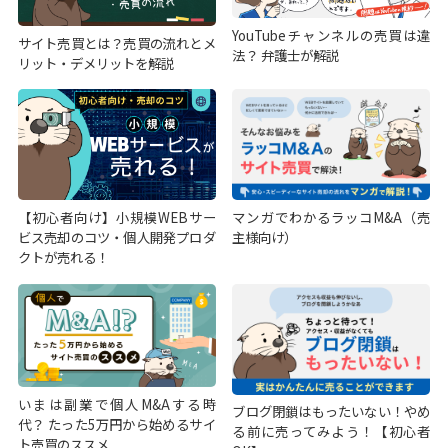
YouTubeチャンネルの売買は違
サイト売買とは？売買の流れとメ
法？ 弁護士が解説
リット・デメリットを解説
【初心者向け】小規模WEBサー
マンガでわかるラッコM&A（売
ビス売却のコツ・個人開発プロダ
主様向け）
クトが売れる！
いまは副業で個人M&Aする時
ブログ閉鎖はもったいない！やめ
代？ たった5万円から始めるサイ
る前に売ってみよう！【初心者
ト売買のススメ