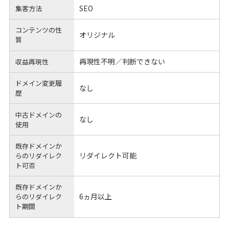
SEO
集客方法
コンテンツの性
オリジナル
質
再現性不明／判断できない
収益再現性
ドメイン変更履
なし
歴
中古ドメインの
なし
使用
既存ドメインか
リダイレクト可能
らのリダイレク
ト可否
既存ドメインか
6ヵ月以上
らのリダイレク
ト期間