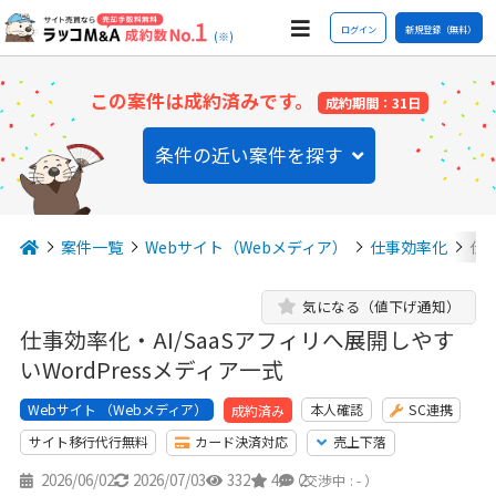
ログイン
新規登録（無料）
(※)
この案件は成約済みです。
成約期間：31日
条件の近い案件を探す
案件一覧
Webサイト（Webメディア）
仕事効率化
仕事
気になる（値下げ通知）
仕事効率化・AI/SaaSアフィリへ展開しやす
いWordPressメディア一式
Webサイト （Webメディア）
本人確認
SC連携
成約済み
サイト移行代行無料
カード決済対応
売上下落
2026/06/02
2026/07/03
332
4
2
（交渉中 : - ）