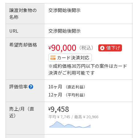
譲渡対象物の
交渉開始後開示
名称
URL
交渉開始後開示
希望売却価格
90,000
¥
（税込）
値下げ
カード決済対応
※成約価格30万円以下の案件はカード
決済がご利用可能です
評価倍率
10ヶ月
（直近利益）
12ヶ月
（平均利益）
9,458
売上/月（直
¥
近）
平均 ¥ 7,745
/
最高 ¥ 20,966