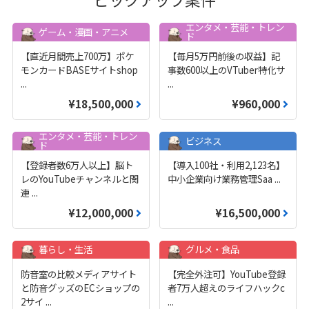
エンタメ・芸能・トレン
ゲーム・漫画・アニメ
ド
【直近月間売上700万】ポケ
【毎月5万円前後の収益】記
モンカードBASEサイトshop
事数600以上のVTuber特化サ
...
...
¥18,500,000
¥960,000
エンタメ・芸能・トレン
ビジネス
ド
【登録者数6万人以上】脳ト
【導入100社・利用2,123名】
レのYouTubeチャンネルと関
中小企業向け業務管理Saa
...
連
...
¥12,000,000
¥16,500,000
暮らし・生活
グルメ・食品
防音室の比較メディアサイト
【完全外注可】YouTube登録
と防音グッズのECショップの
者7万人超えのライフハックc
2サイ
...
...