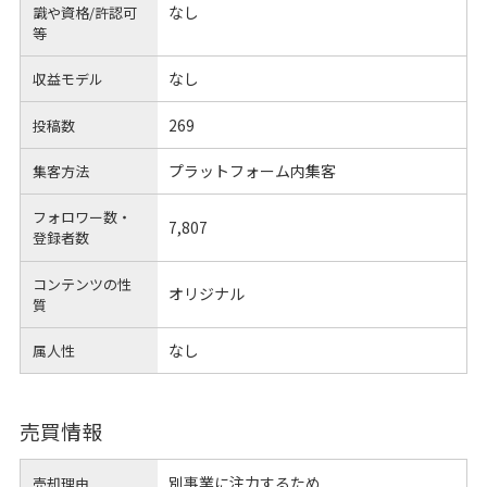
なし
識や
資格/許認可
等
なし
収益モデル
269
投稿数
プラットフォーム内集客
集客方法
フォロワー数・
7,807
登録者数
コンテンツの性
オリジナル
質
なし
属人性
売買情報
別事業に注力するため
売却理由