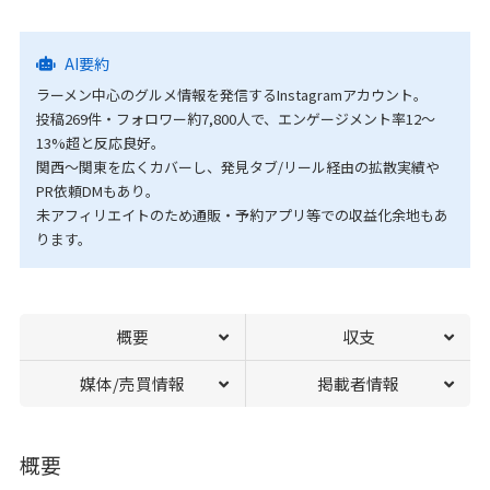
AI要約
ラーメン中心のグルメ情報を発信するInstagramアカウント。
投稿269件・フォロワー約7,800人で、エンゲージメント率12〜
13%超と反応良好。
関西〜関東を広くカバーし、発見タブ/リール経由の拡散実績や
PR依頼DMもあり。
未アフィリエイトのため通販・予約アプリ等での収益化余地もあ
ります。
概要
収支
媒体/売買情報
掲載者情報
概要