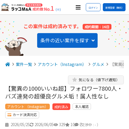
ログイン
新規登録（無料）
(※)
この案件は成約済みです。
成約期間：16日
条件の近い案件を探す
案件一覧
アカウント（Instagram）
グルメ
【驚異の1
気になる（値下げ通知）
【驚異の1000いいね超】フォロワー7800人・
バズ連発の超優良グルメ垢！属人性なし
アカウント （Instagram）
本人確認
成約済み
カード決済対応
2026/05/25
2026/06/05
329
10
7
（交渉中 : - ）