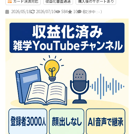
カード決済対応
収益化審査通過
購入後のサポートあり
2026/05/18
2026/07/10
584
10
6
（交渉中 : - ）