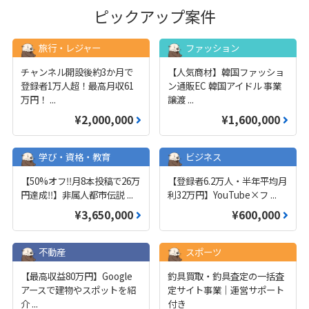
ピックアップ案件
旅行・レジャー
ファッション
チャンネル開設後約3か月で
【人気商材】韓国ファッショ
登録者1万人超！最高月収61
ン通販EC 韓国アイドル 事業
万円！
...
譲渡
...
¥2,000,000
¥1,600,000
学び・資格・教育
ビジネス
【50%オフ‼️月8本投稿で26万
【登録者6.2万人・半年平均月
円達成‼️】非属人都市伝説
...
利32万円】YouTube×フ
...
¥3,650,000
¥600,000
不動産
スポーツ
【最高収益80万円】Google
釣具買取・釣具査定の一括査
アースで建物やスポットを紹
定サイト事業｜運営サポート
介
...
付き