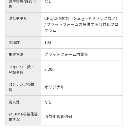
なし
識や
資格/許認可
等
CPC/CPM広告（Googleアドセンスなど）
収益モデル
/ プラットフォームの提供する収益化プロ
グラム
103
投稿数
プラットフォーム内集客
集客方法
フォロワー数・
3,200
登録者数
コンテンツの性
オリジナル
質
なし
属人性
YouTube収益化審
収益化審査通過
査状況