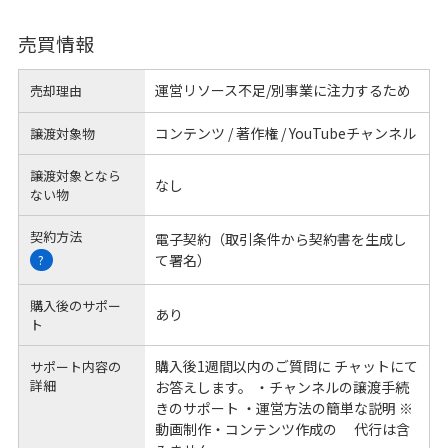
売買情報
運営リソース不足/別事業に注力するため
売却理由
コンテンツ / 著作権 / YouTubeチャンネル
譲渡対象物
譲渡対象となら
なし
ない物
契約方法
電子契約（取引条件から契約書を生成し
て署名）
?
購入後のサポー
あり
ト
購入後1週間以内のご質問に チャットにて
サポート内容の
詳細
お答えします。 ・チャンネルの譲渡手続
きのサポート ・運営方法の簡単な説明 ※
動画制作・コンテンツ作成の 代行は含