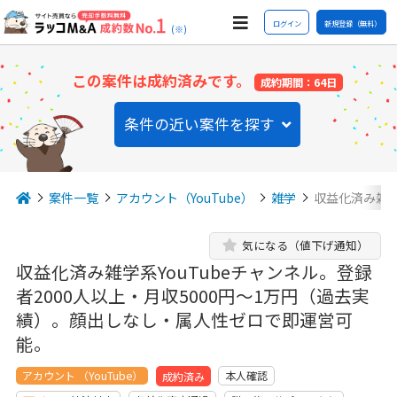
ログイン
新規登録（無料）
(※)
この案件は成約済みです。
成約期間：64日
条件の近い案件を探す
案件一覧
アカウント（YouTube）
雑学
収益化済み雑学
気になる（値下げ通知）
収益化済み雑学系YouTubeチャンネル。登録
者2000人以上・月収5000円〜1万円（過去実
績）。顔出しなし・属人性ゼロで即運営可
能。
アカウント （YouTube）
本人確認
成約済み