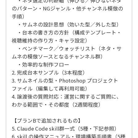
・ネタ選定の判断軸（伸びる／伸びないネタ
のパターン・NGジャンル・他チャンネル模倣の
手順）
・サムネの設計思想（効いた型／外した型）
・台本の書き方の方針（構成テンプレート・
視聴維持の作り方・キャラ設定）
・ベンチマーク／ウォッチリスト（ネタ・サ
ムネの模倣ソースとなるチャンネル群）
・効率的な制作フロー
2. 完成台本サンプル（3本程度）
3. サムネイルの型・Photoshop プロジェクト
ファイル（編集して再利用可能）
4. 譲渡後の質問対応：運営に関するご質問に、
わかる範囲で・その都度（2週間程度）
【プランBで追加されるもの】
5. Claude Code skill群一式（5種・下記参照）
6. skill の操作マニュアル・環境構築手順書（5種