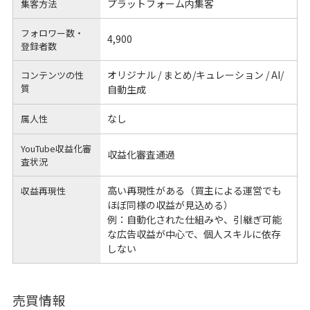
プラットフォーム内集客
集客方法
フォロワー数・
4,900
登録者数
オリジナル / まとめ/キュレーション / AI/
コンテンツの性
質
自動生成
なし
属人性
YouTube収益化審
収益化審査通過
査状況
高い再現性がある（買主による運営でも
収益再現性
ほぼ同様の収益が見込める）
例：自動化された仕組みや、引継ぎ可能
な広告収益が中心で、個人スキルに依存
しない
売買情報