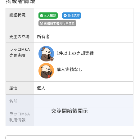
掲載者情報
認証状況
本人確認
SMS認証
適格請求書発行事業者
所有者
売主の立場
ラッコM&A
1件以上の売却実績
売買実績
購入実績なし
個人
属性
名前
交渉開始後開示
ラッコM&A
利用情報