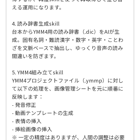
える運用になります。
4. 読み辞書生成skill
台本からYMM4用の読み辞書（.dic）をAIが生
成。固有名詞・難読漢字・数字・英字・ことわ
ざを文脈ベースで抽出し、ゆっくり音声の読み
間違いを防ぎます。
5. YMM4組み立てskill
YMM4プロジェクトファイル（.ymmp）に対し
て以下の処理を、画像管理シートを元に順番に
反映します：
- 発音修正
- 動画テンプレートの生成
- 表情の挿入
- 挿絵画像の挿入
※ 一定の精度はありますが、人間の調整は必要