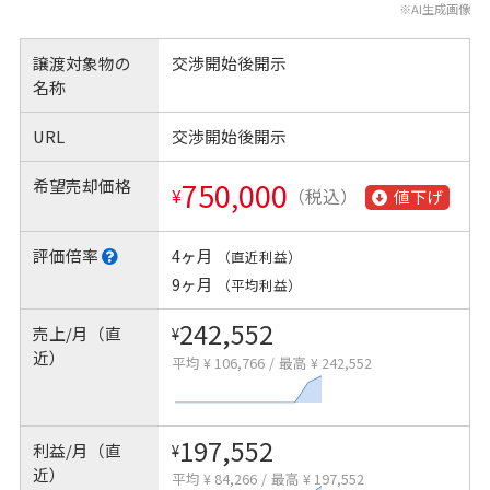
※AI生成画像
譲渡対象物の
交渉開始後開示
名称
URL
交渉開始後開示
希望売却価格
750,000
¥
（税込）
値下げ
評価倍率
4ヶ月
（直近利益）
9ヶ月
（平均利益）
242,552
売上/月（直
¥
近）
平均 ¥ 106,766
/
最高 ¥ 242,552
197,552
利益/月（直
¥
近）
平均 ¥ 84,266
/
最高 ¥ 197,552