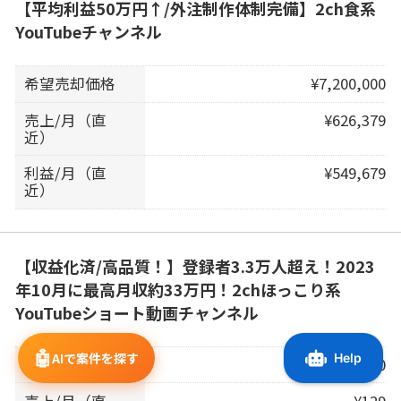
【平均利益50万円↑/外注制作体制完備】2ch食系
YouTubeチャンネル
希望売却価格
¥7,200,000
売上/月（直
¥626,379
近）
利益/月（直
¥549,679
近）
【収益化済/高品質！】登録者3.3万人超え！2023
年10月に最高月収約33万円！2chほっこり系
YouTubeショート動画チャンネル
🤖
AIで案件を探す
希望売却価格
¥280,000
売上/月（直
¥129