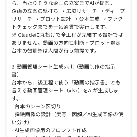
ら、当たりそうな企画の立案までAIが提案。
企画の立案の壁打ち → 広域リサーチ → ディープ
リサーチ → プロット設計 → 台本生成 → ファク
トチェックまでを一気通貫で実行します。
※ Claudeに丸投げで全工程が完結する設計では
ありません。動画の方向性判断・プロット選定
台本の微調整は人間が行う前提です。
2. 動画管理シート生成skill（動画制作の指示
書）
台本から、後工程で使う「動画の指示書」とも
言える動画管理シート（xlsx）をAIが生成しま
す。
- 台本のシーン区切り
- 挿絵画像の設計（実写／図解／AI生成画像の使
い分け）
- AI生成画像用のプロンプト作成