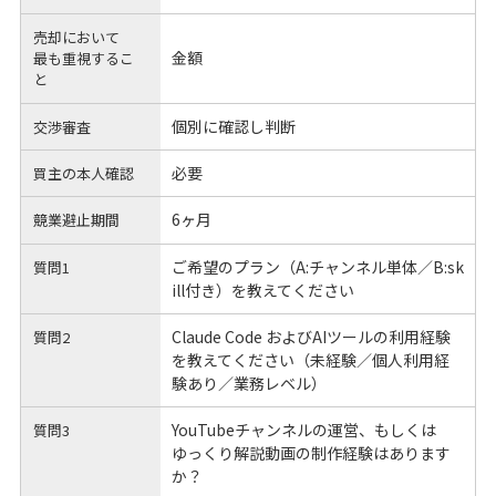
売却において
金額
最も重視するこ
と
個別に確認し判断
交渉審査
必要
買主の本人確認
6ヶ月
競業避止期間
ご希望のプラン（A:チャンネル単体／B:sk
質問1
ill付き）を教えてください
Claude Code およびAIツールの利用経験
質問2
を教えてください（未経験／個人利用経
験あり／業務レベル）
YouTubeチャンネルの運営、もしくは
質問3
ゆっくり解説動画の制作経験はあります
か？