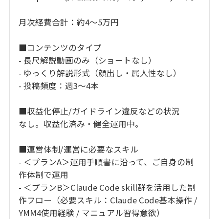
月次経費合計：約4〜5万円
■コンテンツのタイプ
- 長尺解説動画のみ（ショートなし）
- ゆっくり解説形式（顔出し・属人性なし）
- 投稿頻度：週3〜4本
■収益化停止/ガイドライン違反などの状況
なし。収益化済み・健全運用中。
■運営体制/運営に必要なスキル
- ＜プランA＞運用手順書に沿って、ご自身の制
作体制で運用
- ＜プランB＞Claude Code skill群を活用した制
作フロー（必要スキル：Claude Code基本操作 /
YMM4使用経験 / マニュアル習得意欲）