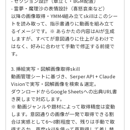
- セクション設計（章立て・BGM配置）
- 霊夢・魔理沙の表情設計（喜怒哀楽など）
以降の画像取得・YMM4組み立てskillはこのシー
トを読み取って、指示書通りに動画を組み立て
るイメージです。※ あらかたの内容はAIが生成
しますが、すべてが意図通りに仕上がるわけで
はなく、好みに合わせて手動で修正する前提で
す。
3. 挿絵実写・図解画像取得skill
動画管理シートに基づき、Serper API + Claude
Visionで実写・図解画像を検索＆選定。
ダウンロードからGoogle Sheetsへの出典URL書
き戻しまで対応します。
※ 動画ジャンルや題材によって取得精度は変動
します。意図通りの画像が一発で取得できる割
合は実感として6〜8割程度で、残りは手動で取
得するか、再度skillを使って再取得して差し替