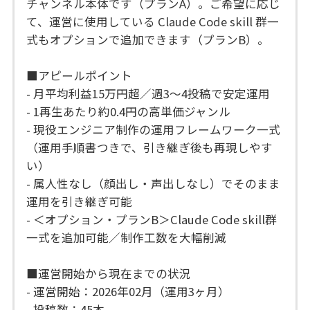
チャンネル本体です（プランA）。ご希望に応じ
て、運営に使用している Claude Code skill 群一
式もオプションで追加できます（プランB）。
■アピールポイント
- 月平均利益15万円超／週3〜4投稿で安定運用
- 1再生あたり約0.4円の高単価ジャンル
- 現役エンジニア制作の運用フレームワーク一式
（運用手順書つきで、引き継ぎ後も再現しやす
い）
- 属人性なし（顔出し・声出しなし）でそのまま
運用を引き継ぎ可能
- ＜オプション・プランB＞Claude Code skill群
一式を追加可能／制作工数を大幅削減
■運営開始から現在までの状況
- 運営開始：2026年02月（運用3ヶ月）
- 投稿数：45本