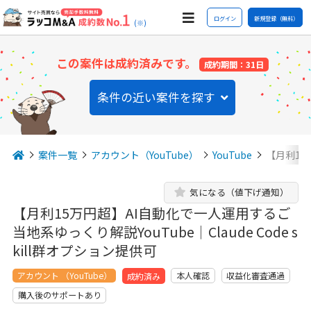
ログイン
新規登録（無料）
(※)
この案件は成約済みです。
成約期間：31日
条件の近い案件を探す
案件一覧
アカウント（YouTube）
YouTube
【月利1
気になる（値下げ通知）
【月利15万円超】AI自動化で一人運用するご
当地系ゆっくり解説YouTube｜Claude Code s
kill群オプション提供可
アカウント （YouTube）
本人確認
収益化審査通過
成約済み
購入後のサポートあり