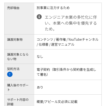
別事業に注力するため
売却理由
エンジニア本業の多忙化に伴
い、本業への集中を優先する
ため。
コンテンツ / 著作権 / YouTubeチャンネル
譲渡対象物
/ 仕様書 / 運営マニュアル
譲渡対象となら
なし
ない物
契約方法
電子契約（取引条件から契約書を生成し
て署名）
?
購入後のサポー
あり
ト
サポート内容の
概要/アピール文必須に記載
詳細