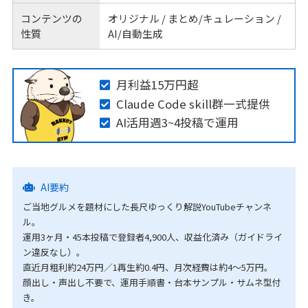
コンテンツの
オリジナル / まとめ/キュレーション /
性質
AI/自動生成
月利益15万円超
Claude Code skill群一式提供
AI活用週3~4投稿で運用
AI要約
ご当地グルメを題材にした長尺ゆっくり解説YouTubeチャンネ
ル。
運用3ヶ月・45本投稿で登録者4,900人、収益化済み（ガイドライ
ン違反なし）。
直近月粗利約24万円／1再生約0.4円、月次経費は約4〜5万円。
顔出し・声出し不要で、運用手順書・台本サンプル・サムネ型付
き。