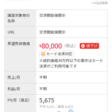
※AI生成画像
譲渡対象物の
交渉開始後開示
名称
URL
交渉開始後開示
希望売却価格
80,000
¥
（税込）
値下げ
カード決済対応
※成約価格30万円以下の案件はカード
決済がご利用可能です
売上/月
不明
利益/月
不明
5,675
PV/月（直近）
平均 4,231
/
最高 8,610