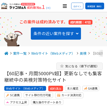
ログイン
新規登録（無料）
(※)
この案件は成約済みです。
成約期間：47日
条件の近い案件を探す
案件一覧
Webサイト（Webメディア）
英検
【60記事
気になる（値下げ通知）
【60記事・月間5000PV超】更新なしでも集客
継続中の英検対策特化サイト
Webサイト （Webメディア）
本人確認
GA連携
成約済み
SC連携
サイト移行代行可能
カード決済対応
アクセス上昇
購入後のサポートあり