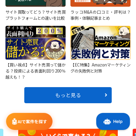
サイト買取ってどう？サイト売買
ラッコM&Aの口コミ・評判は？
プラットフォームとの違いを比較
事例・体験記事まとめ
【買い視点】サイト売買って儲か
【EC特集】Amazonマーケティン
る？投資による表面利回り200％
グの失敗例と対策
越えも！？
もっと見る
🤖
AIで案件を探す