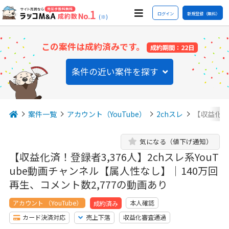
ログイン
新規登録（無料）
(※)
この案件は成約済みです。
成約期間：22日
条件の近い案件を探す
案件一覧
アカウント（YouTube）
2chスレ
【収益化済！
気になる（値下げ通知）
【収益化済！登録者3,376人】2chスレ系YouT
ube動画チャンネル【属人性なし】｜140万回
再生、コメント数2,777の動画あり
アカウント （YouTube）
本人確認
成約済み
カード決済対応
売上下落
収益化審査通過