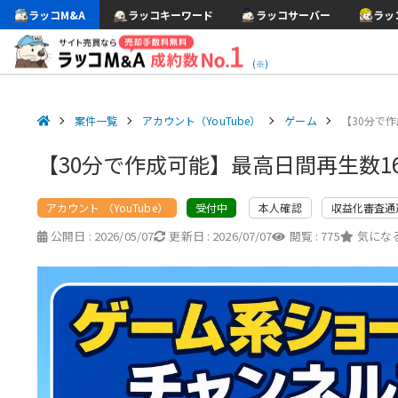
ラッコM&A
ラッコキーワード
ラッコサーバー
ラッ
(※)
案件一覧
アカウント（YouTube）
ゲーム
【30分で作
【30分で作成可能】最高日間再生数1
アカウント （YouTube）
本人確認
収益化審査通
受付中
公開日 :
2026/05/07
更新日 :
2026/07/07
閲覧 :
775
気になる