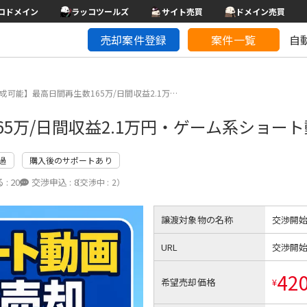
コドメイン
ラッコツールズ
サイト売買
ドメイン売買
売却案件登録
案件一覧
自
成可能】最高日間再生数165万/日間収益2.1万…
65万/日間収益2.1万円・ゲーム系ショー
過
購入後のサポートあり
 :
20
交渉申込 :
8
（交渉中 : 2）
譲渡対象物の名称
交渉開
URL
交渉開
42
希望売却価格
¥