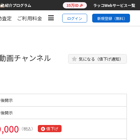
紹介プログラム
35万ID 🎉
ラッコWebサービス一覧
動査定
ご利用料金
ログイン
新規登録（無料）
ト動画チャンネル
気になる（値下げ通知）
始後開示
始後開示
0,000
（税込）
値下げ