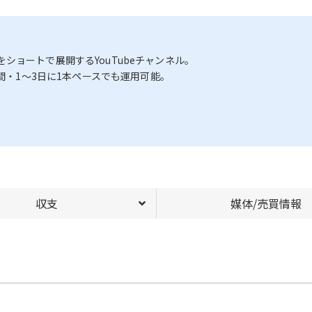
ョートで展開するYouTubeチャンネル。
〜3時間・1〜3日に1本ペースでも運用可能。
収支
媒体/売買情報