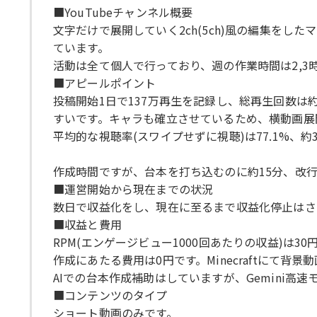
■YouTubeチャンネル概要
文字だけで展開していく2ch(5ch)風の編集をしたマ
ています。
活動は全て個人で行っており、週の作業時間は2,3
■アピールポイント
投稿開始1日で137万再生を記録し、総再生回数は
すいです。キャラも確立させているため、横動画展
平均的な視聴率(スワイプせずに視聴)は77.1%、
作成時間ですが、台本を打ち込むのに約15分、改行
■運営開始から現在までの状況
数日で収益化をし、現在に至るまで収益化停止はさ
■収益と費用
RPM(エンゲージビュー1000回あたりの収益)は30
作成にあたる費用は0円です。Minecraftにて背景
AIでの台本作成補助はしていますが、Gemini高
■コンテンツのタイプ
ショート動画のみです。