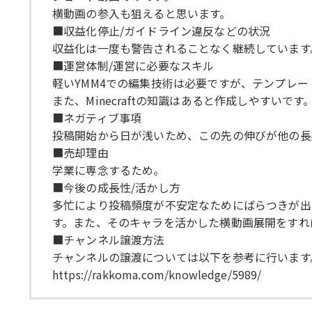
横動画の参入も狙えると思います。
■収益化停止/ガイドライン違反などの状況
収益化は一度も警告されることなく継続しています
■運営体制/運営に必要なスキル
軽いYMM4での編集技術は必要ですが、テンプレ
また、Minecraftの知識はあると作成しやすいです
■ネガティブ事項
投稿開始から日が浅いため、この先の伸びが他の長
■売却理由
学業に専念するため。
■今後の成長性/活かし方
多忙により投稿頻度が不安定なためにばらつきが出
す。また、そのキャラを活かした横動画展開をすれ
■チャンネル譲渡方法
チャンネルの譲渡については以下を参考に行います
https://rakkoma.com/knowledge/5989/