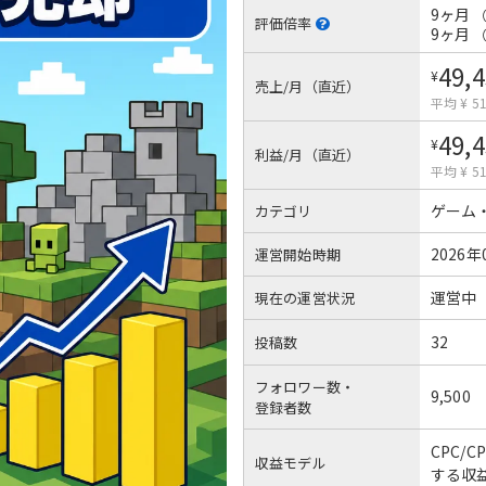
9ヶ月
評価倍率
9ヶ月
49,
¥
売上/月（直近）
平均 ¥ 51
49,
¥
利益/月（直近）
平均 ¥ 51
ゲーム
カテゴリ
2026年
運営開始時期
運営中
現在の運営状況
32
投稿数
フォロワー数・
9,500
登録者数
CPC/
収益モデル
する収