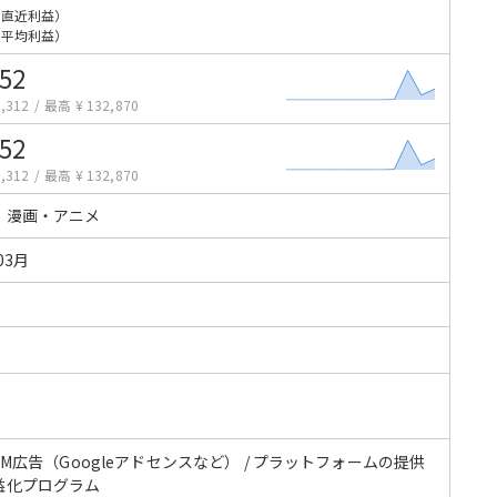
（直近利益）
（平均利益）
452
,312
/
最高 ¥ 132,870
452
,312
/
最高 ¥ 132,870
・漫画・アニメ
03月
CPM広告（Googleアドセンスなど） / プラットフォームの提供
益化プログラム