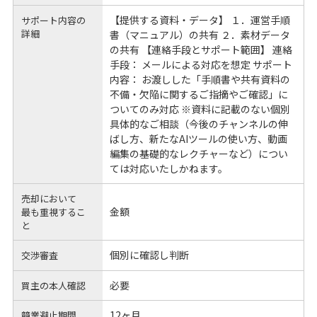
【提供する資料・データ】 １．運営手順
サポート内容の
詳細
書（マニュアル）の共有 ２．素材データ
の共有 【連絡手段とサポート範囲】 連絡
手段： メールによる対応を想定 サポート
内容： お渡しした「手順書や共有資料の
不備・欠陥に関するご指摘やご確認」に
ついてのみ対応 ※資料に記載のない個別
具体的なご相談（今後のチャンネルの伸
ばし方、新たなAIツールの使い方、動画
編集の基礎的なレクチャーなど）につい
ては対応いたしかねます。
売却において
金額
最も重視するこ
と
個別に確認し判断
交渉審査
必要
買主の本人確認
12ヶ月
競業避止期間