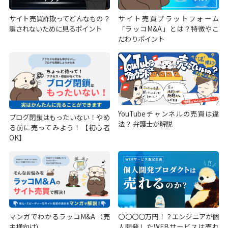
サイト売買詐欺ってどんなもの？
サイト売買プラットフォーム
騙されないために見るポイント
「ラッコM&A」とは？特徴やこ
だわりポイント
YouTubeチャンネルの売買は違
ブログ閉鎖はもったいない！やめ
法？ 弁護士が解説
る前に売ってみよう！【初心者
OK】
マンガでわかるラッコM&A（売
〇〇〇〇万円！？エンジニアが個
主様向け）
人開発したWEBサービスは売れ