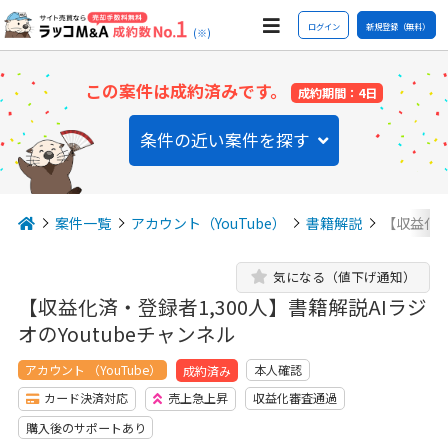
ログイン
新規登録（無料）
(※)
この案件は成約済みです。
成約期間：4日
条件の近い案件を探す
案件一覧
アカウント（YouTube）
書籍解説
【収益化済
気になる（値下げ通知）
【収益化済・登録者1,300人】書籍解説AIラジ
オのYoutubeチャンネル
アカウント （YouTube）
本人確認
成約済み
カード決済対応
売上急上昇
収益化審査通過
購入後のサポートあり