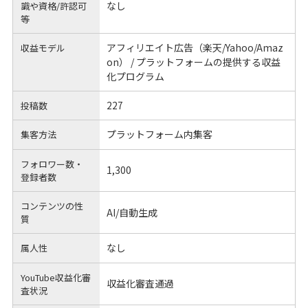
なし
識や
資格/許認可
等
アフィリエイト広告（楽天/Yahoo/Amaz
収益モデル
on） / プラットフォームの提供する収益
化プログラム
227
投稿数
プラットフォーム内集客
集客方法
フォロワー数・
1,300
登録者数
コンテンツの性
AI/自動生成
質
なし
属人性
YouTube収益化審
収益化審査通過
査状況