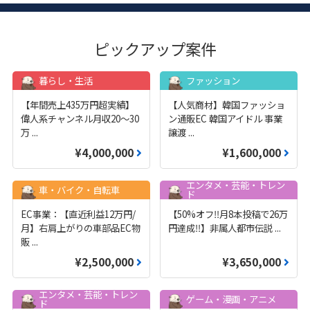
ピックアップ案件
暮らし・生活
ファッション
【年間売上435万円超実績】
【人気商材】韓国ファッショ
偉人系チャンネル月収20～30
ン通販EC 韓国アイドル 事業
万
...
譲渡
...
¥4,000,000
¥1,600,000
エンタメ・芸能・トレン
車・バイク・自転車
ド
EC事業：【直近利益12万円/
【50%オフ‼️月8本投稿で26万
月】右肩上がりの車部品EC物
円達成‼️】非属人都市伝説
...
販
...
¥2,500,000
¥3,650,000
エンタメ・芸能・トレン
ゲーム・漫画・アニメ
ド