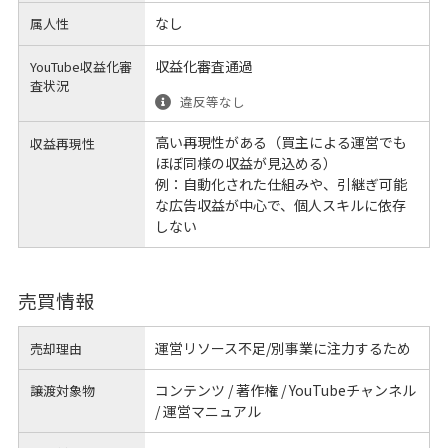
なし
属人性
収益化審査通過
YouTube収益化審
査状況
違反等なし
高い再現性がある（買主による運営でも
収益再現性
ほぼ同様の収益が見込める）
例：自動化された仕組みや、引継ぎ可能
な広告収益が中心で、個人スキルに依存
しない
売買情報
運営リソース不足/別事業に注力するため
売却理由
コンテンツ / 著作権 / YouTubeチャンネル
譲渡対象物
/ 運営マニュアル