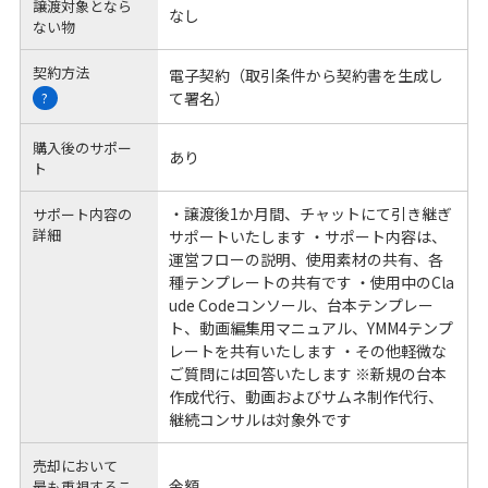
譲渡対象となら
なし
ない物
契約方法
電子契約（取引条件から契約書を生成し
て署名）
?
購入後のサポー
あり
ト
・譲渡後1か月間、チャットにて引き継ぎ
サポート内容の
詳細
サポートいたします ・サポート内容は、
運営フローの説明、使用素材の共有、各
種テンプレートの共有です ・使用中のCla
ude Codeコンソール、台本テンプレー
ト、動画編集用マニュアル、YMM4テンプ
レートを共有いたします ・その他軽微な
ご質問には回答いたします ※新規の台本
作成代行、動画およびサムネ制作代行、
継続コンサルは対象外です
売却において
金額
最も重視するこ