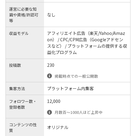
運営に必要な知
なし
識や
資格/許認可
等
アフィリエイト広告（楽天/Yahoo/Amaz
収益モデル
on） / CPC/CPM広告（Googleアドセン
スなど） / プラットフォームの提供する収
益化プログラム
230
投稿数
掲載時点での一般公開数
プラットフォーム内集客
集客方法
12,000
フォロワー数・
登録者数
月数百〜1000人ほど上昇中
コンテンツの性
オリジナル
質