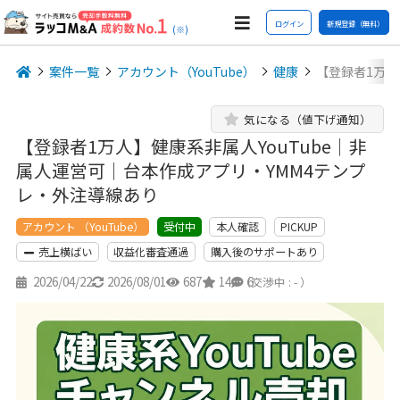
ログイン
新規登録（無料）
(※)
案件一覧
アカウント（YouTube）
健康
【登録者1万人
気になる（値下げ通知）
【登録者1万人】健康系非属人YouTube｜非
属人運営可｜台本作成アプリ・YMM4テンプ
レ・外注導線あり
アカウント （YouTube）
本人確認
PICKUP
受付中
売上横ばい
収益化審査通過
購入後のサポートあり
2026/04/22
2026/08/01
687
14
6
（交渉中 : - ）