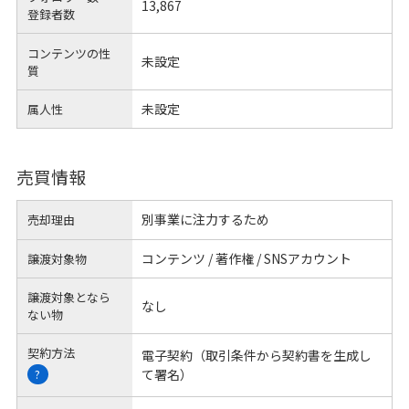
13,867
登録者数
コンテンツの性
未設定
質
未設定
属人性
売買情報
別事業に注力するため
売却理由
コンテンツ / 著作権 / SNSアカウント
譲渡対象物
譲渡対象となら
なし
ない物
契約方法
電子契約（取引条件から契約書を生成し
て署名）
?