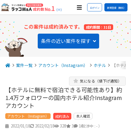
ログイン
新規登録（無料）
(※)
この案件は成約済みです。
成約期間：31日
条件の近い案件を探す
案件一覧
アカウント（Instagram）
ホテル
【ホテル
気になる（値下げ通知）
【ホテルに無料で宿泊できる可能性あり】約
1.4万フォロワーの国内ホテル紹介Instagram
アカウント
アカウント （Instagram）
本人確認
成約済み
2022/01/18
2022/02/18
328
3
14
（交渉中 : - ）