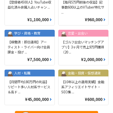
【登録者4500人】YouTube収
【毎月5万円前後の収益】記
益化済み非属人占いチャン
...
事数600以上のVTuber特化サ
...
¥1,100,000
¥960,000
学び・資格・教育
恋愛・出会い
【稼働済：即日運用】アー
【ゴルフ出会いマッチングア
ティスト・ライバー向け会員
プリ】3ヶ月で売上9万円獲得
課金・投げ
...
（20
...
¥7,500,000
¥2,000,000
人材・転職
金融・投資・仮想通貨
【月間平均180万円の利益】
【10年以上の運用実績】金融
リピート多い人材系サービス
系アフィリエイトサイト・
＆高ド
...
SEO集
...
¥45,000,000
¥600,000