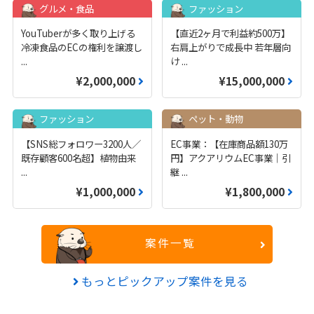
グルメ・食品
ファッション
YouTuberが多く取り上げる
【直近2ヶ月で利益約500万】
冷凍食品のECの権利を譲渡し
右肩上がりで成長中 若年層向
...
け
...
¥2,000,000
¥15,000,000
ファッション
ペット・動物
【SNS総フォロワー3200人／
EC事業：【在庫商品額130万
既存顧客600名超】植物由来
円】アクアリウムEC事業｜引
...
継
...
¥1,000,000
¥1,800,000
案件一覧
もっとピックアップ案件を見る