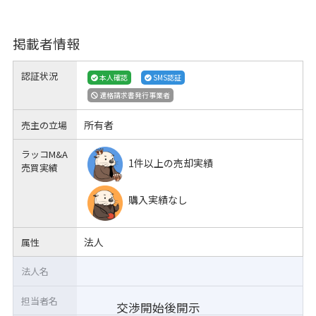
掲載者情報
認証状況
本人確認
SMS認証
適格請求書発行事業者
所有者
売主の立場
ラッコM&A
1件以上の売却実績
売買実績
購入実績なし
法人
属性
法人名
担当者名
交渉開始後開示