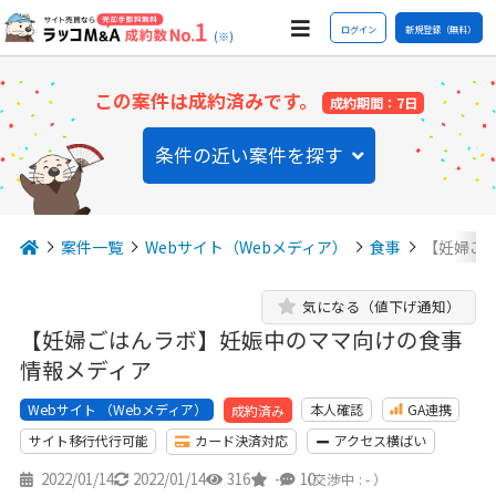
ログイン
新規登録（無料）
(※)
この案件は成約済みです。
成約期間：7日
条件の近い案件を探す
案件一覧
Webサイト（Webメディア）
食事
【妊婦ご
気になる（値下げ通知）
【妊婦ごはんラボ】妊娠中のママ向けの食事
情報メディア
Webサイト （Webメディア）
本人確認
GA連携
成約済み
サイト移行代行可能
カード決済対応
アクセス横ばい
2022/01/14
2022/01/14
316
-
10
（交渉中 : - ）