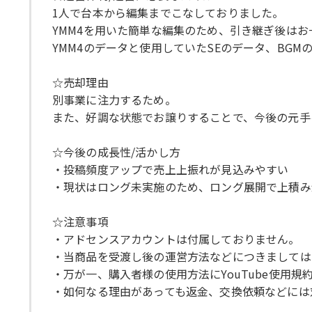
1人で台本から編集までこなしておりました。
YMM4を用いた簡単な編集のため、引き継ぎ後は
YMM4のデータと使用していたSEのデータ、BG
☆売却理由
別事業に注力するため。
また、好調な状態でお譲りすることで、今後の元手
☆今後の成長性/活かし方
・投稿頻度アップで売上上振れが見込みやすい
・現状はロング未実施のため、ロング展開で上積み
☆注意事項
・アドセンスアカウントは付属しておりません。
・当商品を受渡し後の運営方法などにつきましては
・万が一、購入者様の使用方法にYouTube使用
・如何なる理由があっても返金、交換依頼などには