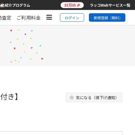
紹介プログラム
35万ID 🎉
ラッコWebサービス一覧
動査定
ご利用料金
ログイン
新規登録（無料）
権付き】
気になる（値下げ通知）