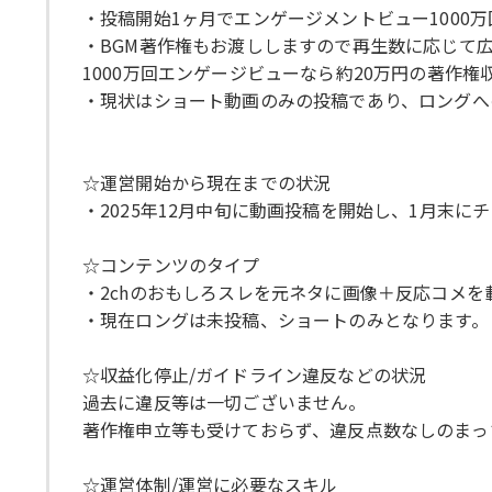
・投稿開始1ヶ月でエンゲージメントビュー1000万
・BGM著作権もお渡ししますので再生数に応じて
1000万回エンゲージビューなら約20万円の著作
・現状はショート動画のみの投稿であり、ロングへ
☆運営開始から現在までの状況
・2025年12月中旬に動画投稿を開始し、1月末に
☆コンテンツのタイプ
・2chのおもしろスレを元ネタに画像＋反応コメを
・現在ロングは未投稿、ショートのみとなります。
☆収益化停止/ガイドライン違反などの状況
過去に違反等は一切ございません。
著作権申立等も受けておらず、違反点数なしのまっ
☆運営体制/運営に必要なスキル