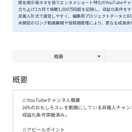
匿名掲示板ネタを扱うエンタメショート特化のYouTubeチ
立ち上げ1カ月で視聴1,000万回超を記録し、収益化条件を
非属人形式で運営しやすく、編集用プロジェクトデータとB
未開拓のロング動画展開や投稿頻度増により、更なる成長余
概要
概要
☆YouTubeチャンネル概要
2dhのおもしろスレを動画にしている非属人チャン
収益化条件突破済み。
☆アピールポイント