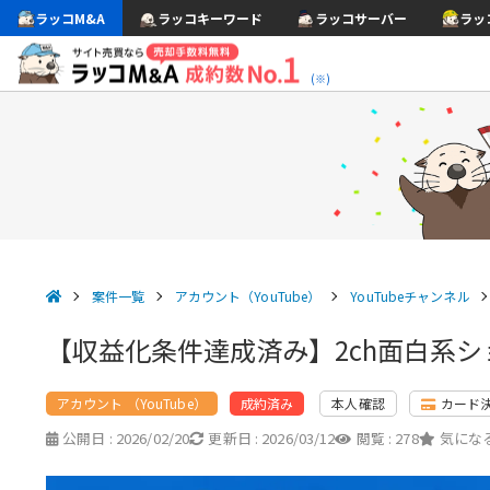
ラッコM&A
ラッコキーワード
ラッコサーバー
ラッ
(※)
案件一覧
アカウント（YouTube）
YouTubeチャンネル
【収益化条件達成済み】2ch面白系ショ
アカウント （YouTube）
本人確認
カード
成約済み
公開日 :
2026/02/20
更新日 :
2026/03/12
閲覧 :
278
気になる