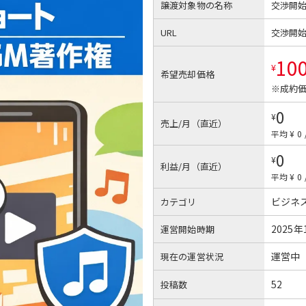
譲渡対象物の名称
交渉開
URL
交渉開
10
¥
希望売却価格
※成約価
0
¥
売上/月（直近）
平均 ¥ 0
0
¥
利益/月（直近）
平均 ¥ 0
ビジネ
カテゴリ
2025年
運営開始時期
運営中
現在の運営状況
52
投稿数