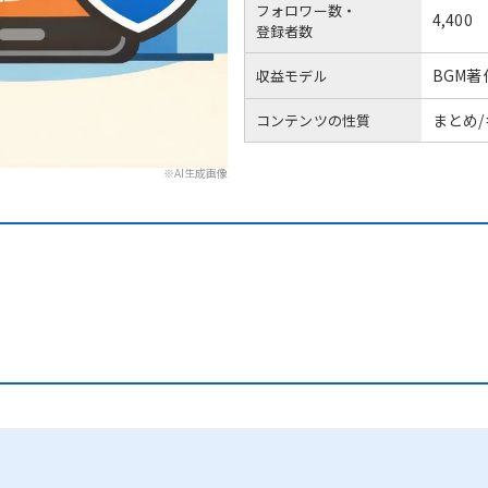
フォロワー数・
4,400
登録者数
BGM
収益モデル
まとめ
コンテンツの性質
※AI生成画像