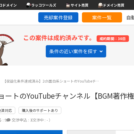
コドメイン
ラッコツールズ
サイト売買
ドメイン売買
売却案件登録
案件一覧
自
この案件は成約済みです。
成約期間：30日
条件の近い案件を探す
【収益化条件達成済み】2ch面白系ショートのYouTubeチ…
ートのYouTubeチャンネル【BGM著作
決済対応
購入後のサポートあり
 :
9
交渉申込 :
3
（交渉中 : - ）