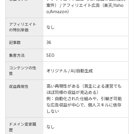
案件） / アフィリエイト広告（楽天/Yaho
o/Amazon）
アフィリエイト
なし
の
特別単価
36
記事数
SEO
集客方法
コンテンツの性
オリジナル / AI/自動生成
質
高い再現性がある（買主による運営でも
収益再現性
ほぼ同様の収益が見込める）
例：自動化された仕組みや、引継ぎ可能
な広告収益が中心で、個人スキルに依存
しない
ドメイン変更履
なし
歴