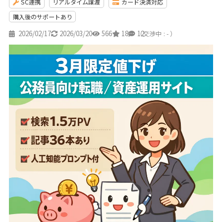
SC連携
リアルタイム譲渡
カード決済対応
購入後のサポートあり
2026/02/17
2026/03/20
566
18
12
（交渉中 : - ）