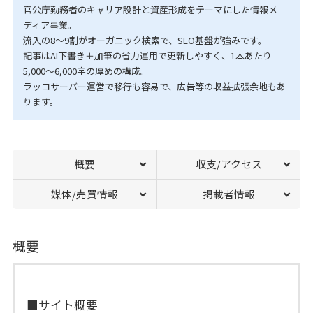
官公庁勤務者のキャリア設計と資産形成をテーマにした情報メ
ディア事業。
流入の8〜9割がオーガニック検索で、SEO基盤が強みです。
記事はAI下書き＋加筆の省力運用で更新しやすく、1本あたり
5,000〜6,000字の厚めの構成。
ラッコサーバー運営で移行も容易で、広告等の収益拡張余地もあ
ります。
概要
収支/アクセス
媒体/売買情報
掲載者情報
概要
■サイト概要