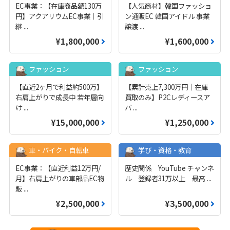
EC事業：【在庫商品額130万
【人気商材】韓国ファッショ
円】アクアリウムEC事業｜引
ン通販EC 韓国アイドル 事業
継
...
譲渡
...
¥1,800,000
¥1,600,000
ファッション
ファッション
【直近2ヶ月で利益約500万】
【累計売上7,300万円｜在庫
右肩上がりで成長中 若年層向
買取のみ】P2Cレディースア
け
...
パ
...
¥15,000,000
¥1,250,000
車・バイク・自転車
学び・資格・教育
EC事業：【直近利益12万円/
歴史関係 YouTube チャンネ
月】右肩上がりの車部品EC物
ル 登録者31万以上 最高
...
販
...
¥2,500,000
¥3,500,000