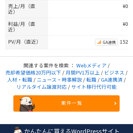
売上/月（直
¥0
近）
利益/月（直
¥0
近）
PV/月（直近）
152
GA連携
関連する案件を検索 ：
Webメディア
/
売却希望価格20万円以下
/
月間PV1万以上
/
ビジネス
/
人材・転職
/
ニュース・時事解説
/
転職
/
GA連携済
/
リアルタイム譲渡対応
/
サイト移行代行可能
案件一覧
かんたんに買えるWordPressサイト