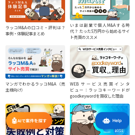
いまは副業で個人M&Aする時
ラッコM&Aの口コミ・評判は？
代？ たった5万円から始めるサイ
事例・体験記事まとめ
ト売買のススメ
マンガでわかるラッコM&A（売
WEBサービス売買インタ
主様向け）
ビュー：ラッコキーワードが
goodkeywordを買収した理由
🤖
AIで案件を探す