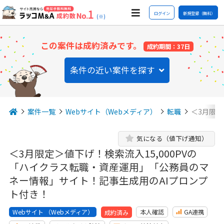
ログイン
新規登録（無料）
(※)
この案件は成約済みです。
成約期間：37日
条件の近い案件を探す
案件一覧
Webサイト（Webメディア）
転職
＜3月限定
気になる（値下げ通知）
＜3月限定＞値下げ！検索流入15,000PVの
「ハイクラス転職・資産運用」「公務員のマ
ネー情報」サイト！記事生成用のAIプロンプ
ト付き！
Webサイト （Webメディア）
本人確認
GA連携
成約済み