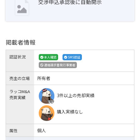
交渉申込承認後に自動開示
掲載者情報
認証状況
本人確認
SMS認証
適格請求書発行事業者
所有者
売主の立場
ラッコM&A
3件以上の売却実績
売買実績
購入実績なし
個人
属性