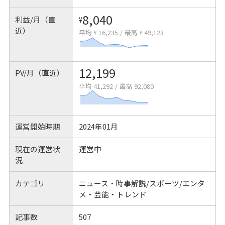
8,040
利益/月（直
¥
近）
平均 ¥ 16,235
/
最高 ¥ 49,123
12,199
PV/月（直近）
平均 41,292
/
最高 92,080
運営開始時期
2024年01月
現在の運営状
運営中
況
カテゴリ
ニュース・時事解説/スポーツ/エンタ
メ・芸能・トレンド
記事数
507