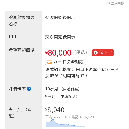
※AI生成画像
譲渡対象物の
交渉開始後開示
名称
URL
交渉開始後開示
希望売却価格
80,000
¥
（税込）
値下げ
カード決済対応
※成約価格30万円以下の案件はカード
決済がご利用可能です
評価倍率
10ヶ月
（直近利益）
5ヶ月
（平均利益）
8,040
売上/月（直
¥
近）
平均 ¥ 22,502
/
最高 ¥ 56,123