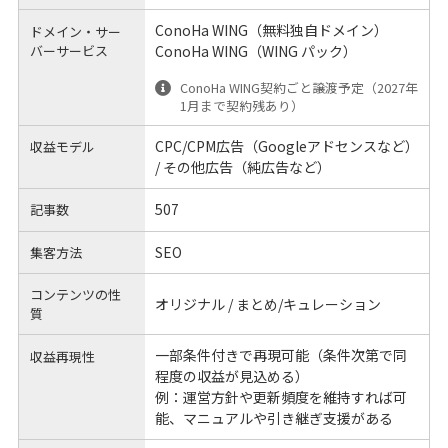
ConoHa WING（無料独自ドメイン）
ドメイン・サー
バーサービス
ConoHa WING（WING パック）
ConoHa WING契約ごと譲渡予定（2027年
1月まで契約残あり）
CPC/CPM広告（Googleアドセンスなど）
収益モデル
/ その他広告（純広告など）
507
記事数
SEO
集客方法
コンテンツの性
オリジナル / まとめ/キュレーション
質
一部条件付きで再現可能（条件次第で同
収益再現性
程度の収益が見込める）
例：運営方針や更新頻度を維持すれば可
能、マニュアルや引き継ぎ支援がある