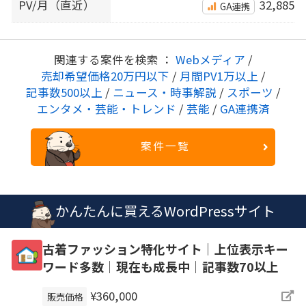
PV/月（直近）
32,885
GA連携
関連する案件を検索 ：
Webメディア
/
売却希望価格20万円以下
/
月間PV1万以上
/
記事数500以上
/
ニュース・時事解説
/
スポーツ
/
エンタメ・芸能・トレンド
/
芸能
/
GA連携済
案件一覧
かんたんに買えるWordPressサイト
古着ファッション特化サイト│上位表示キー
ワード多数│現在も成長中│記事数70以上
¥360,000
販売価格