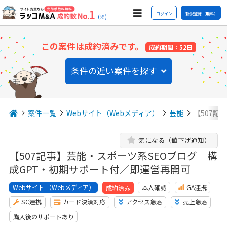
ログイン
新規登録（無料）
(※)
この案件は成約済みです。
成約期間：52日
条件の近い案件を探す
案件一覧
Webサイト（Webメディア）
芸能
【507記
気になる（値下げ通知）
【507記事】芸能・スポーツ系SEOブログ｜構
成GPT・初期サポート付／即運営再開可
Webサイト （Webメディア）
本人確認
GA連携
成約済み
SC連携
カード決済対応
アクセス急落
売上急落
購入後のサポートあり