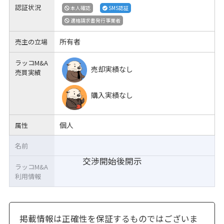
認証状況
本人確認
SMS認証
適格請求書発行事業者
所有者
売主の立場
ラッコM&A
売却実績なし
売買実績
購入実績なし
個人
属性
名前
交渉開始後開示
ラッコM&A
利用情報
掲載情報は正確性を保証するものではございま