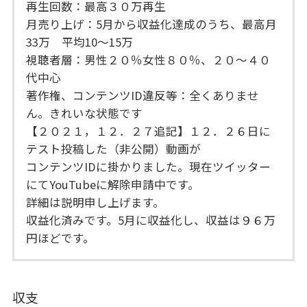
再生回数：最高３０万再生
月売り上げ：5月から収益化達成のうち、最高月
33万 平均10～15万
視聴者層：男性２０％女性８０％、２０～４０
代中心
著作権、コンテンツID違反等：全くありませ
ん。きれいな状態です
【２０２１，１２．２７追記】１２．２６日に
テスト投稿した（非公開）動画が
コンテンツIDに掛かりました。現在ツイッター
にてYouTubeに解除申請中です。
詳細は説明申し上げます。
収益化済みです。5月に収益化し、収益は９６万
円ほどです。
収支