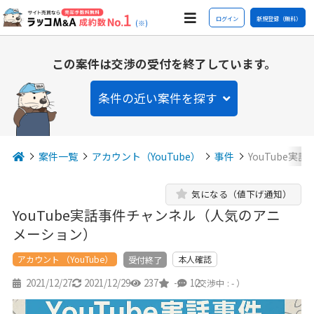
ログイン
新規登録（無料）
(※)
この案件は交渉の受付を終了しています。
条件の近い案件を探す
案件一覧
アカウント（YouTube）
事件
YouTube
気になる（値下げ通知）
YouTube実話事件チャンネル（人気のアニ
メーション）
アカウント （YouTube）
本人確認
受付終了
2021/12/27
2021/12/29
237
-
12
（交渉中 : - ）