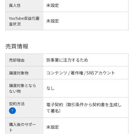
未設定
属人性
YouTube収益化審
未設定
査状況
売買情報
別事業に注力するため
売却理由
コンテンツ / 著作権 / SNSアカウント
譲渡対象物
譲渡対象となら
なし
ない物
契約方法
電子契約（取引条件から契約書を生成し
て署名）
?
購入後のサポー
未設定
ト