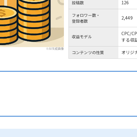
126
投稿数
フォロワー数・
2,449
登録者数
CPC/
収益モデル
する収
※AI生成画像
オリジナ
コンテンツの性質