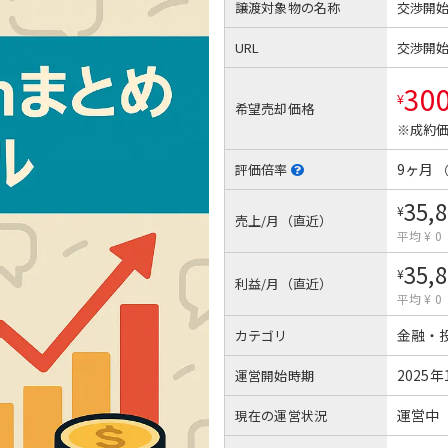
譲渡対象物の名称
交渉開
URL
交渉開
30
¥
希望売却価格
※成約価
9ヶ月
評価倍率
35,
¥
売上/月（直近）
平均 ¥ 0
35,
¥
利益/月（直近）
平均 ¥ 0
金融・
カテゴリ
2025年
運営開始時期
運営中
現在の運営状況