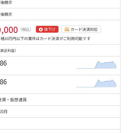
始後開示
始後開示
0,000
（税込）
値下げ
カード決済対応
格30万円以下の案件はカード決済がご利用可能です
（直近利益）
886
886
投資・仮想通貨
10月