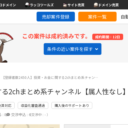
コドメイン
ラッコツールズ
サイト売買
ドメイン売買
売却案件登録
案件一覧
自
この案件は成約済みです。
成約期間：12日
条件の近い案件を探す
【登録者数2450人】投資・お金に関する2chまとめ系チャン…
する2chまとめ系チャンネル【属人性なし
決済対応
収益化審査通過
購入後のサポートあり
 :
8
交渉申込 :
6
（交渉中 : - ）