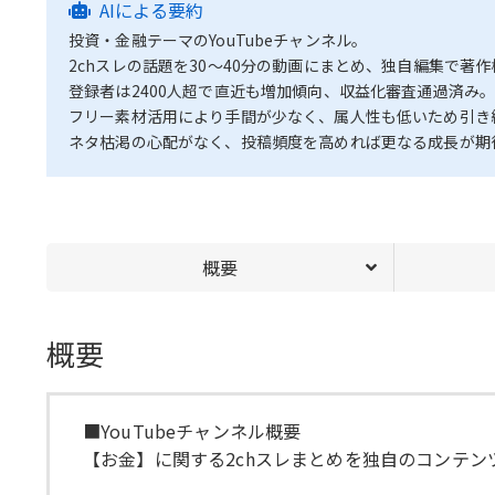
AIによる要約
投資・金融テーマのYouTubeチャンネル。
2chスレの話題を30～40分の動画にまとめ、独自編集で著
登録者は2400人超で直近も増加傾向、収益化審査通過済み
フリー素材活用により手間が少なく、属人性も低いため引き
ネタ枯渇の心配がなく、投稿頻度を高めれば更なる成長が期
概要
概要
■YouTubeチャンネル概要
【お金】に関する2chスレまとめを独自のコンテ