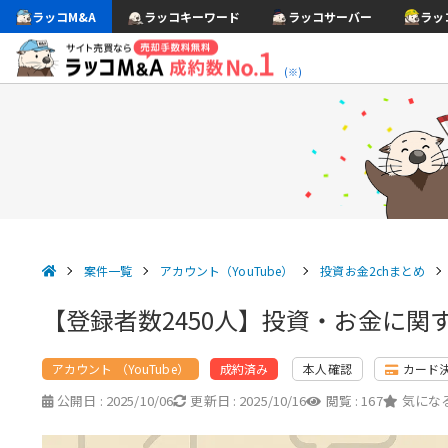
ラッコM&A
ラッコキーワード
ラッコサーバー
ラッ
(※)
案件一覧
アカウント（YouTube）
投資お金2chまとめ
【登録者数2450人】投資・お金に関
アカウント （YouTube）
本人確認
カード
成約済み
公開日 :
2025/10/06
更新日 :
2025/10/16
閲覧 :
167
気になる