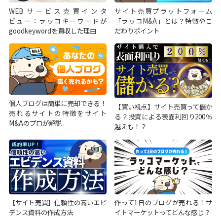
WEBサービス売買インタ
サイト売買プラットフォーム
ビュー：ラッコキーワードが
「ラッコM&A」とは？特徴やこ
goodkeywordを買収した理由
だわりポイント
個人ブログは簡単に売却できる！
【買い視点】サイト売買って儲か
売れるサイトの特徴をサイト
る？投資による表面利回り200％
M&Aのプロが解説
越えも！？
【サイト売買】信頼性の高いエビ
作って1日のブログが売れる！サ
デンス資料の作成方法
イトマーケットってどんな感じ？