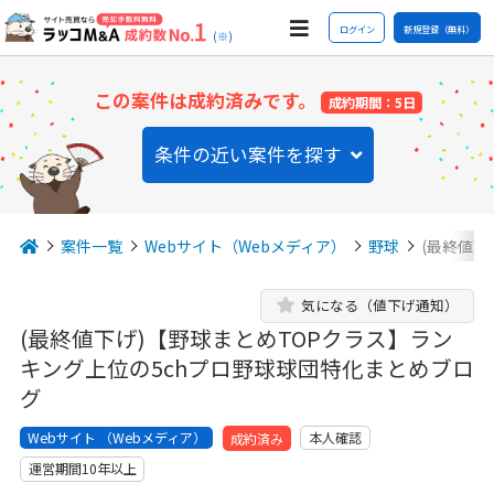
ログイン
新規登録（無料）
(※)
この案件は成約済みです。
成約期間：5日
条件の近い案件を探す
案件一覧
Webサイト（Webメディア）
野球
(最終値下
気になる（値下げ通知）
(最終値下げ)【野球まとめTOPクラス】ラン
キング上位の5chプロ野球球団特化まとめブロ
グ
Webサイト （Webメディア）
本人確認
成約済み
運営期間10年以上