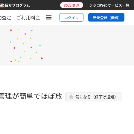
紹介プログラム
35万ID 🎉
ラッコWebサービス一覧
動査定
ご利用料金
ログイン
新規登録（無料）
く管理が簡単でほぼ放
気になる（値下げ通知）