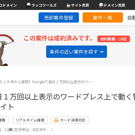
コドメイン
ラッコツールズ
サイト売買
ドメイン売買
売却案件登録
案件一覧
自
この案件は成約済みです。
成約期間：10日
条件の近い案件を探す
０１８年から運用】Googleで毎日１万回以上表示のワー…
で毎日１万回以上表示のワードプレス上で動
サイト
連携
リアルタイム譲渡
カード決済対応
 :
13
交渉申込 :
9
（交渉中 : - ）