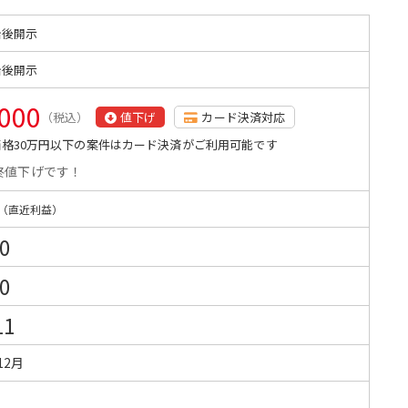
始後開示
始後開示
,000
（税込）
値下げ
カード決済対応
格30万円以下の案件はカード決済がご利用可能です
終値下げです！
（直近利益）
0
0
11
12月