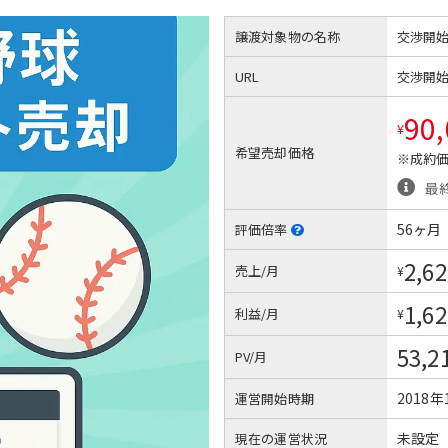
譲渡対象物の名称
交渉開
URL
交渉開
90
¥
希望売却価格
※成約価
最
56ヶ月
評価倍率
2,62
売上/月
¥
1,62
利益/月
¥
53,2
PV/月
2018年
運営開始時期
未設定
現在の運営状況