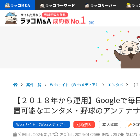
ラッコM&A
ラッコキーワード
ラッコサーバー
ラッ
(※)
案件一覧
Webサイト（Webメディア）
エンタメ
【２
【２０１８年から運用】Google
置可能なエンタメ・野球のアンテナ
Webサイト （Webメディア）
本人確認
SC
成約済み
公開日 :
2024/01/17
更新日 :
2024/01/26
閲覧 :
297
気になる