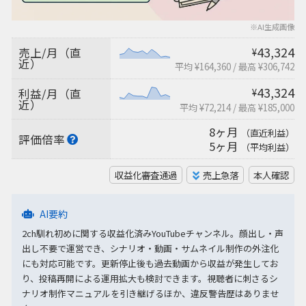
※AI生成画像
43,324
売上/月（直
¥
近）
平均 ¥164,360
/
最高 ¥306,742
43,324
利益/月（直
¥
近）
平均 ¥72,214
/
最高 ¥185,000
8ヶ月
（直近利益）
評価倍率
5ヶ月
（平均利益）
収益化審査通過
売上急落
本人確認
AI要約
2ch馴れ初めに関する収益化済みYouTubeチャンネル。顔出し・声
出し不要で運営でき、シナリオ・動画・サムネイル制作の外注化
にも対応可能です。更新停止後も過去動画から収益が発生してお
り、投稿再開による運用拡大も検討できます。視聴者に刺さるシ
ナリオ制作マニュアルを引き継げるほか、違反警告歴はありませ