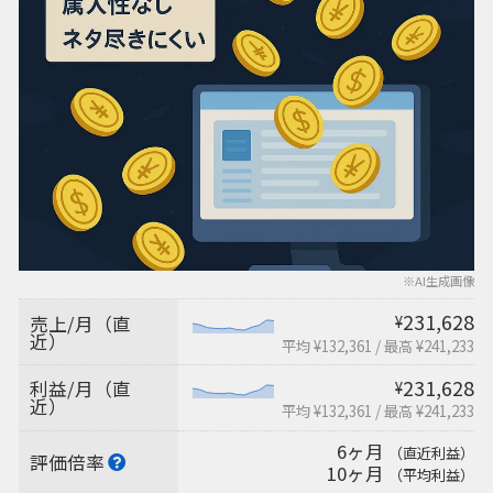
※AI生成画像
231,628
売上/月（直
¥
近）
平均 ¥132,361
/
最高 ¥241,233
231,628
利益/月（直
¥
近）
平均 ¥132,361
/
最高 ¥241,233
6ヶ月
（直近利益）
評価倍率
10ヶ月
（平均利益）