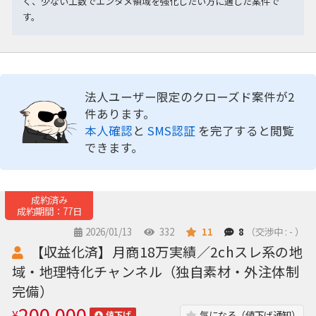
く、少ない工数でエンタメ領域を強化したい方に適した案件で
す。
法人ユーザー限定のクローズド案件が2
件あります。
本人確認
と
SMS認証
を完了すると閲覧
できます。
成約済み
成約期間：77日
2026/01/13
332
11
8
（交渉中 : - ）
【収益化済】月商18万実績／2chスレ系の地
域・地理特化チャンネル（独自素材・外注体制
完備）
200,000
¥
気になる（値下げ通知）
値下げ