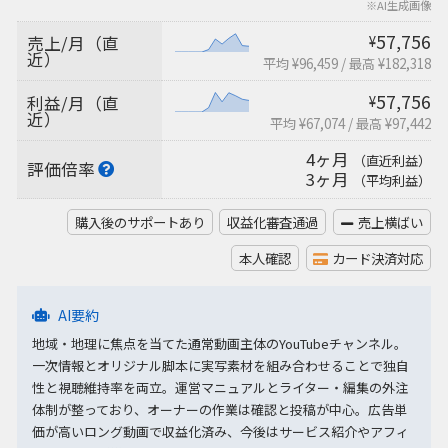
※AI生成画像
57,756
売上/月（直
¥
近）
平均 ¥96,459
/
最高 ¥182,318
57,756
利益/月（直
¥
近）
平均 ¥67,074
/
最高 ¥97,442
4ヶ月
（直近利益）
評価倍率
3ヶ月
（平均利益）
購入後のサポートあり
収益化審査通過
売上横ばい
本人確認
カード決済対応
AI要約
地域・地理に焦点を当てた通常動画主体のYouTubeチャンネル。
一次情報とオリジナル脚本に実写素材を組み合わせることで独自
性と視聴維持率を両立。運営マニュアルとライター・編集の外注
体制が整っており、オーナーの作業は確認と投稿が中心。広告単
価が高いロング動画で収益化済み、今後はサービス紹介やアフィ