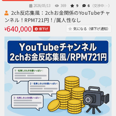
2026/05/13
369
9
6
（交渉中 : - ）
2ch反応集風：2chお金関係のYouTubeチャ
ンネル！RPM721円！/属人性なし
640,000
¥
気になる（値下げ通知）
値下げ