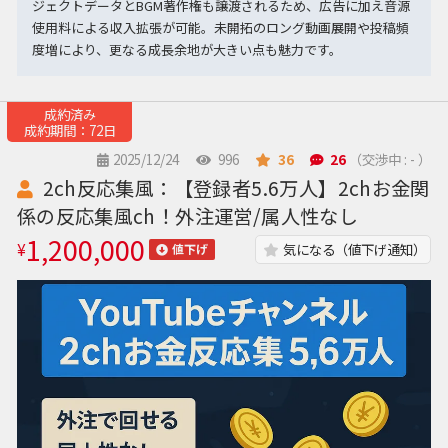
ジェクトデータとBGM著作権も譲渡されるため、広告に加え音源
使用料による収入拡張が可能。未開拓のロング動画展開や投稿頻
度増により、更なる成長余地が大きい点も魅力です。
成約済み
成約期間：72日
2025/12/24
996
36
26
（交渉中 : - ）
2ch反応集風：【登録者5.6万人】2chお金関
係の反応集風ch！外注運営/属人性なし
1,200,000
¥
気になる（値下げ通知）
値下げ