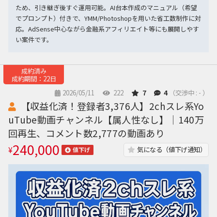
ため、引き継ぎ後すぐ運用可能。AI台本作成のマニュアル（希望
でプロンプト）付きで、YMM/Photoshopを用いた省工数制作に対
応。AdSense中心ながら金融系アフィリエイト等にも展開しやす
い案件です。
成約済み
成約期間：22日
2026/05/11
222
7
4
（交渉中 : - ）
【収益化済！登録者3,376人】2chスレ系Yo
uTube動画チャンネル【属人性なし】｜140万
回再生、コメント数2,777の動画あり
240,000
¥
気になる（値下げ通知）
値下げ