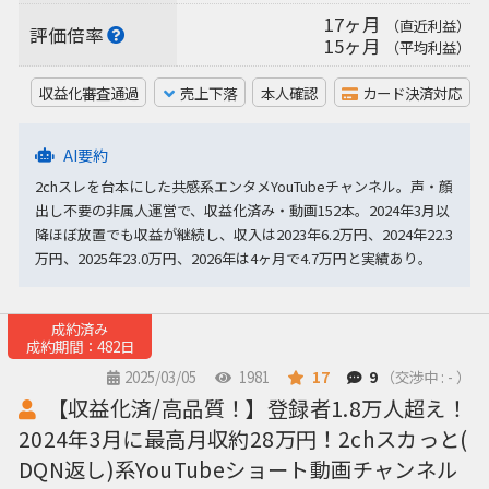
17ヶ月
（直近利益）
評価倍率
15ヶ月
（平均利益）
収益化審査通過
売上下落
本人確認
カード決済対応
AI要約
2chスレを台本にした共感系エンタメYouTubeチャンネル。声・顔
出し不要の非属人運営で、収益化済み・動画152本。2024年3月以
降ほぼ放置でも収益が継続し、収入は2023年6.2万円、2024年22.3
万円、2025年23.0万円、2026年は4ヶ月で4.7万円と実績あり。
成約済み
成約期間：482日
2025/03/05
1981
17
9
（交渉中 : - ）
【収益化済/高品質！】登録者1.8万人超え！
2024年3月に最高月収約28万円！2chスカっと(
DQN返し)系YouTubeショート動画チャンネル