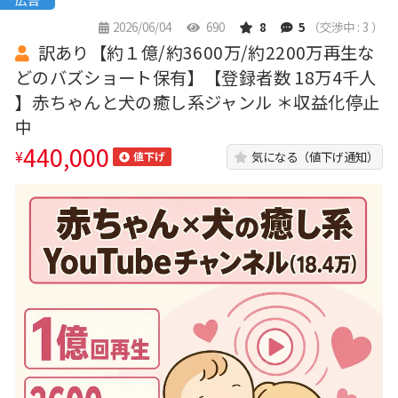
広告
2026/06/04
690
8
5
（交渉中 : 3 ）
訳あり【約１億/約3600万/約2200万再生な
どのバズショート保有】【登録者数 18万4千人
】赤ちゃんと犬の癒し系ジャンル ＊収益化停止
中
440,000
¥
気になる（値下げ通知）
値下げ