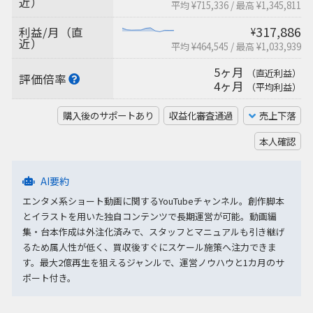
近）
平均 ¥715,336
/
最高 ¥1,345,811
317,886
利益/月（直
¥
近）
平均 ¥464,545
/
最高 ¥1,033,939
5ヶ月
（直近利益）
評価倍率
4ヶ月
（平均利益）
購入後のサポートあり
収益化審査通過
売上下落
本人確認
AI要約
エンタメ系ショート動画に関するYouTubeチャンネル。創作脚本
とイラストを用いた独自コンテンツで長期運営が可能。動画編
集・台本作成は外注化済みで、スタッフとマニュアルも引き継げ
るため属人性が低く、買収後すぐにスケール施策へ注力できま
す。最大2億再生を狙えるジャンルで、運営ノウハウと1カ月のサ
ポート付き。