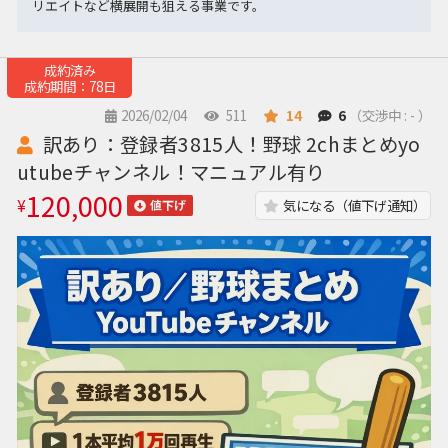
リエイトなど横展開も狙える事業です。
成約済み
成約期間：78日
2026/02/04
511
14
6
（交渉中 : - ）
訳あり：登録者3815人！野球 2chまとめyo
utubeチャンネル！マニュアル有り
120,000
¥
気になる（値下げ通知）
値下げ