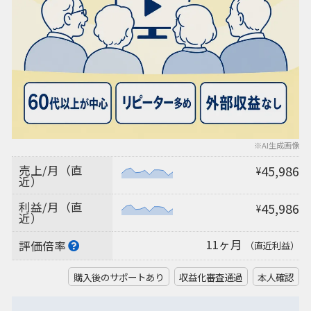
※AI生成画像
売上/月（直
45,986
¥
近）
利益/月（直
45,986
¥
近）
11ヶ月
評価倍率
（直近利益）
購入後のサポートあり
収益化審査通過
本人確認