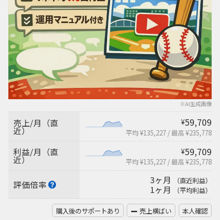
※AI生成画像
59,709
売上/月（直
¥
近）
平均 ¥135,227
/
最高 ¥235,778
59,709
利益/月（直
¥
近）
平均 ¥135,227
/
最高 ¥235,778
3ヶ月
（直近利益）
評価倍率
1ヶ月
（平均利益）
購入後のサポートあり
売上横ばい
本人確認