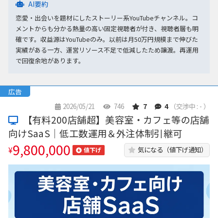
AI要約
恋愛・出会いを題材にしたストーリー系YouTubeチャンネル。コ
メントからも分かる熱量の高い固定視聴者が付き、視聴者層も明
確です。収益源はYouTubeのみ。以前は月50万円規模まで伸びた
実績がある一方、運営リソース不足で低減したため譲渡。再運用
で回復余地があります。
広告
2026/05/21
746
7
4
（交渉中 : - ）
【有料200店舗超】美容室・カフェ等の店舗
向けSaaS｜低工数運用＆外注体制引継可
9,800,000
¥
気になる（値下げ通知）
値下げ