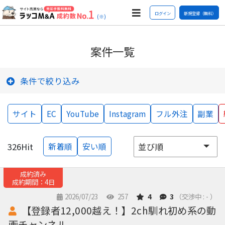
ログイン
新規登録（無料）
(※)
案件一覧
条件で絞り込み
サイト
EC
YouTube
Instagram
フル外注
副業
326
Hit
新着順
安い順
成約済み
成約期間：4日
2026/07/23
257
4
3
（交渉中 : - ）
【登録者12,000越え！】2ch馴れ初め系の動
画チャンネル