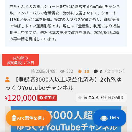
赤ちゃんと犬の癒しショートを中心に運営するYouTubeチャンネ
ル。ノンバーバルで老若男女・海外にも届きやすく、ショート
119本／長尺11本を保有。複数の大型バズ実績があり、継続投稿
で伸ばしやすい運用形態です。現在は「量産型」判定により収益
化停止中ですが、週2〜3本の投稿で改善を進め、2026/8/19以降
の再申請を目指しています。
成約済み
成約期間：25日
2026/01/09
332
10
8
（交渉中 : - ）
【登録者3000人以上収益化済み】2ch系ゆ
っくりYoutubeチャンネル
120,000
¥
気になる（値下げ通知）
値下げ
🤖
AIで案件を探す