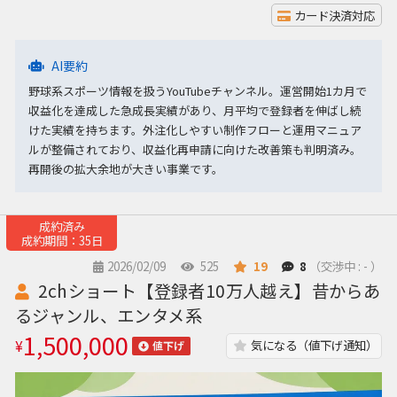
カード決済対応
AI要約
野球系スポーツ情報を扱うYouTubeチャンネル。運営開始1カ月で
収益化を達成した急成長実績があり、月平均で登録者を伸ばし続
けた実績を持ちます。外注化しやすい制作フローと運用マニュア
ルが整備されており、収益化再申請に向けた改善策も判明済み。
再開後の拡大余地が大きい事業です。
成約済み
成約期間：35日
2026/02/09
525
19
8
（交渉中 : - ）
2chショート【登録者10万人越え】昔からあ
るジャンル、エンタメ系
1,500,000
¥
気になる（値下げ通知）
値下げ