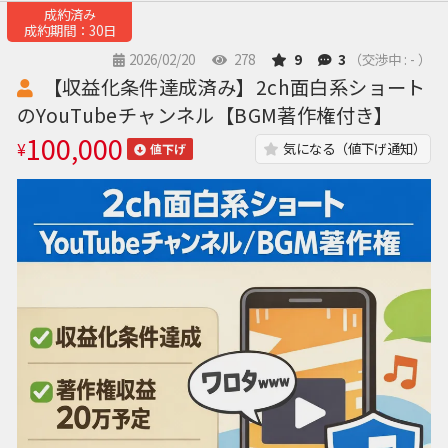
成約済み
成約期間：30日
2026/02/20
278
9
3
（交渉中 : - ）
【収益化条件達成済み】2ch面白系ショート
のYouTubeチャンネル【BGM著作権付き】
100,000
¥
気になる（値下げ通知）
値下げ