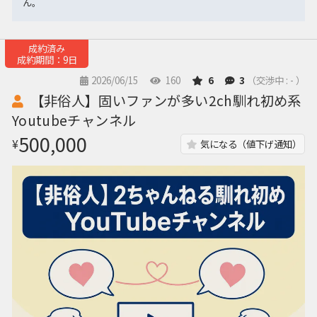
ん。
成約済み
成約期間：9日
2026/06/15
160
6
3
（交渉中 : - ）
【非俗人】固いファンが多い2ch馴れ初め系
Youtubeチャンネル
500,000
¥
気になる（値下げ通知）