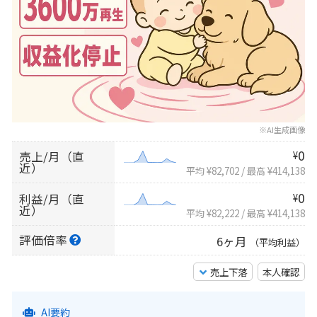
※AI生成画像
0
売上/月（直
¥
近）
平均 ¥82,702
/
最高 ¥414,138
0
利益/月（直
¥
近）
平均 ¥82,222
/
最高 ¥414,138
評価倍率
6ヶ月
（平均利益）
売上下落
本人確認
AI要約