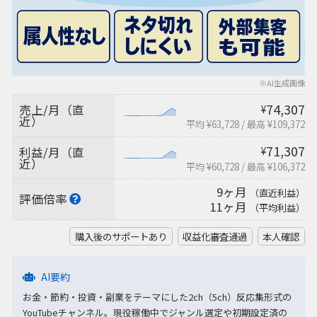
※AI生成画像
74,307
売上/月（直
¥
近）
平均 ¥63,728
/
最高 ¥109,372
71,307
利益/月（直
¥
近）
平均 ¥60,728
/
最高 ¥106,372
9ヶ月
（直近利益）
評価倍率
11ヶ月
（平均利益）
購入後のサポートあり
収益化審査通過
本人確認
AI要約
お金・節約・投資・副業をテーマにした2ch（5ch）反応集形式の
YouTubeチャンネル。現役稼働中でジャンル選定や初期設定済の