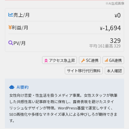
※AI生成画像
0
売上/月
¥
-1,694
利益/月
¥
329
PV/月
平均 161
最高 329
アクセス急上昇
SC連携
GA連携
サイト移行代行無料
本人確認
AI要約
女性向け恋愛・性生活を扱うメディア事業。女性スタッフが執筆
した共感性高い記事群を既に保有し、露骨表現を避けたスタイ
リッシュなデザインが特徴。WordPress基盤で運営しやすく、
SEO再強化や多様なマネタイズ導入による伸びしろが期待できま
す。