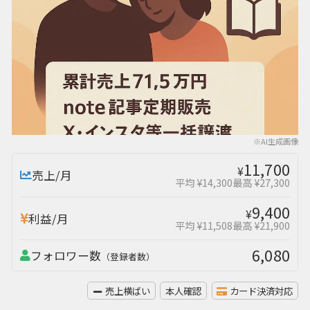
※AI生成画像
11,700
¥
売上/月
平均 ¥14,300
最高 ¥27,300
9,400
¥
利益/月
平均 ¥11,508
最高 ¥21,900
6,080
フォロワー数
（登録者数）
売上横ばい
本人確認
カード決済対応