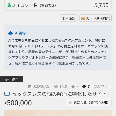
5,750
フォロワー数
（登録者数）
本人確認
カード決済対応
AI要約
AI合成美女を前面に打ち出した恋愛系TikTokアカウント。開始数
カ月で約5,700フォロワー・累計36万再生を純粋オーガニックで獲
得しており、熱量の高い男性ユーザーが9割を占めるためマッチン
グアプリやアダルト系商材の導線に適合。動画素材は外注調達で
き、属人性が低く引継ぎ後すぐに拡張運用が可能です。
受付終了
2020/07/27
1410
-
7
（交渉中 : - ）
セックスレスの悩み解消に特化したサイト
500,000
¥
気になる（値下げ通知）