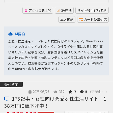
アクセス急上昇
GA連携
サイト移行代行無料
本人確認
カード決済対応
AI要約
恋愛・性生活をテーマにした女性向けWEBメディア。WordPress
ベースでカスタマイズしやすく、女性ライター陣による共感性高
いオリジナル記事を収録。露骨表現を避けたスタイリッシュな編
集方針で広告・物販・有料コンテンツなど多彩な収益化を今後導
入しやすい。検索需要が安定するジャンルのためリライト戦略で
中長期のPV・収益拡大が狙えます。
受付終了
2025/05/27
312
7
5
（交渉中 : - ）
173記事・女性向け恋愛＆性生活サイト｜1
38万円に値下げ中！