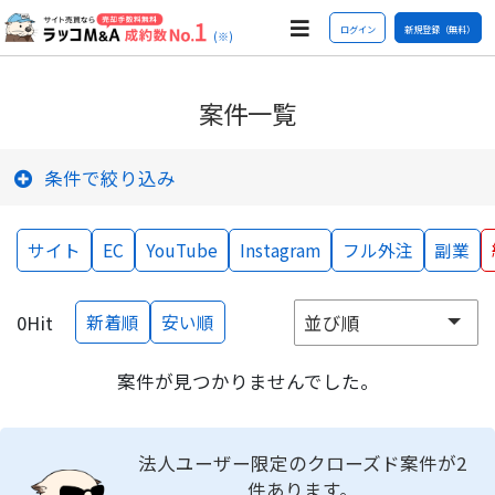
ログイン
新規登録（無料）
(※)
案件一覧
条件で絞り込み
サイト
EC
YouTube
Instagram
フル外注
副業
0
Hit
新着順
安い順
案件が見つかりませんでした。
法人ユーザー限定のクローズド案件が2
件あります。