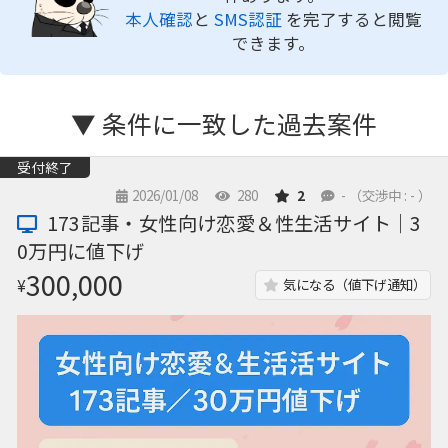
本人確認
と
SMS認証
を完了すると閲覧
できます。
▼ 条件に一致した過去案件
受付終了
2026/01/08
280
2
-
（交渉中 : - ）
173記事・女性向け恋愛＆性生活サイト｜3
0万円に値下げ
300,000
¥
気になる（値下げ通知）