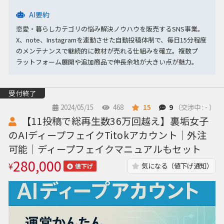
AI要約
恋愛・暮らしカテゴリの悩み解決ノウハウを販売するSNS事業。
X、note、Instagramを連動させた自動投稿体制で、毎日15分程度
のメンテナンスで継続的に教材が売れる仕組みを確立。複数プ
ラットフォーム展開や追加商品で伸長余地が大きい点が魅力。
受付終了
2024/05/15
468
15
9
（交渉中 : - ）
【11投稿で総再生数36万回越え】裏垢女子
のAIディープフェイクTitokアカウント｜外注
可能｜ディープフェイクマニュアルもセット
280,000
¥
気になる（値下げ通知）
値下げ