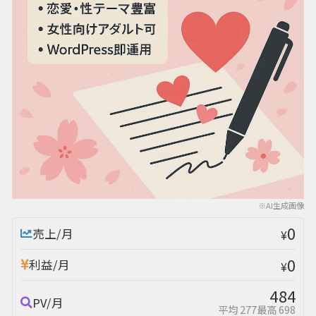
※AI生成画像
0
売上/月
¥
0
利益/月
¥
484
PV/月
平均 277
最高 698