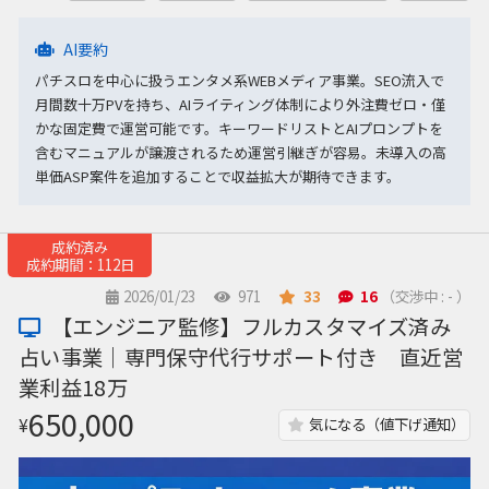
AI要約
パチスロを中心に扱うエンタメ系WEBメディア事業。SEO流入で
月間数十万PVを持ち、AIライティング体制により外注費ゼロ・僅
かな固定費で運営可能です。キーワードリストとAIプロンプトを
含むマニュアルが譲渡されるため運営引継ぎが容易。未導入の高
単価ASP案件を追加することで収益拡大が期待できます。
成約済み
成約期間：112日
2026/01/23
971
33
16
（交渉中 : - ）
【エンジニア監修】フルカスタマイズ済み
占い事業｜専門保守代行サポート付き 直近営
業利益18万
650,000
¥
気になる（値下げ通知）