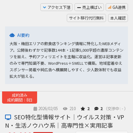
アクセス下落
売上横ばい
GA連携
サイト移行代行無料
本人確認
AI要約
大阪・梅田エリアの飲食店ランキング情報に特化したWEBメディ
ア。公開後わずかで記事数144本・1記事5,000字超の濃厚コンテン
ツを揃え、予約アフィリエイトを主軸に収益化。運営は記事更新
のみで専門知識不要、WordPress＋SWELLで構築。地域密着ゆえ
スポンサー掲載や純広告へ横展開しやすく、少人数体制でも収益
拡大が狙える。
成約済み
成約期間：8日
2026/02/05
210
2
2
（交渉中 : - ）
SEO特化型情報サイト｜ウイルス対策・VP
N・生活ノウハウ系｜高専門性×実用記事