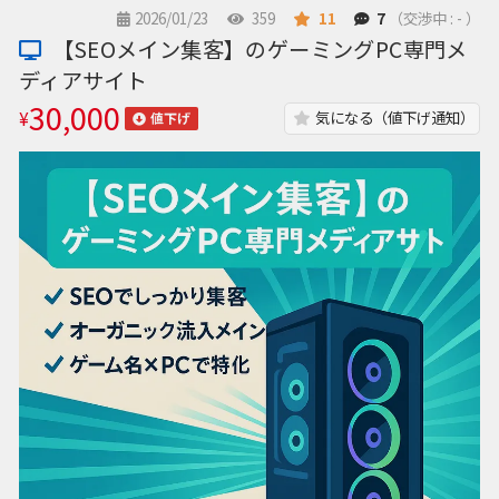
2026/01/23
359
11
7
（交渉中 : - ）
【SEOメイン集客】のゲーミングPC専門メ
ディアサイト
30,000
¥
気になる（値下げ通知）
値下げ