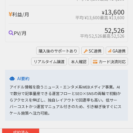
13,600
¥
利益/月
平均 ¥13,600
最高 ¥13,600
52,526
PV/月
平均 52,526
最高 52,526
購入後のサポートあり
SC連携
GA連携
リアルタイム譲渡
本人確認
カード決済対応
AI要約
アイドル情報を扱うニュース・エンタメ系WEBメディア事業。AI
で数分で記事量産できる運営フローとSEO×SNSの両輪で初動か
らアクセスを伸ばし、独自レイアウトで回遊率も高い。低サー
バーコストかつ運営マニュアル付きのため、引き継ぎ後すぐにス
ケール施策へ注力可能。
成約済み