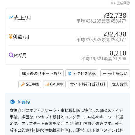
※AI生成画像
32,738
¥
売上/月
平均 ¥36,235
最高 ¥58,477
32,438
¥
利益/月
平均 ¥35,935
最高 ¥58,177
8,210
PV/月
平均 19,621
最高 31,996
購入後のサポートあり
アクセス急落
売上横ばい
SC連携
GA連携
サイト移行代行無料
本人確認
AI要約
女性向けのオフィスワーク・事務職転職に特化したSEOメディア
事業。緻密なコンセプト設計とロングテール中心のキーワード選
定で、アップデート影響を受けにくい運用方針が強みです。AI生
成＋公的資料引用で客観性を担保し、運営コストはドメイン代程