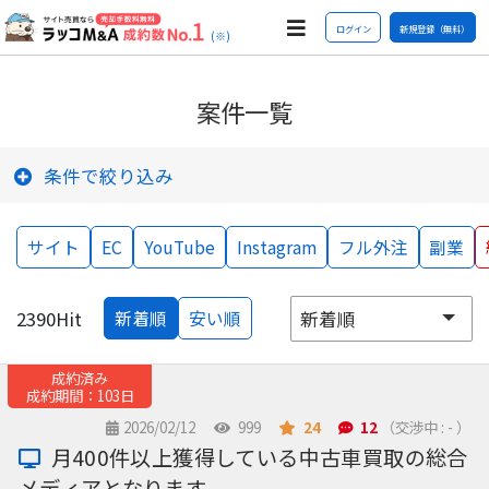
ログイン
新規登録（無料）
(※)
案件一覧
条件で絞り込み
サイト
EC
YouTube
Instagram
フル外注
副業
2390
Hit
新着順
安い順
成約済み
成約期間：103日
2026/02/12
999
24
12
（交渉中 : - ）
月400件以上獲得している中古車買取の総合
メディアとなります