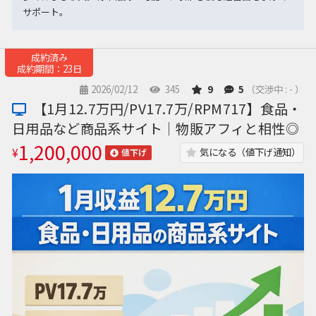
サポート。
成約済み
成約期間：23日
2026/02/12
345
9
5
（交渉中 : - ）
【1月12.7万円/PV17.7万/RPM717】食品・
日用品など商品系サイト│物販アフィと相性◎
1,200,000
¥
気になる（値下げ通知）
値下げ