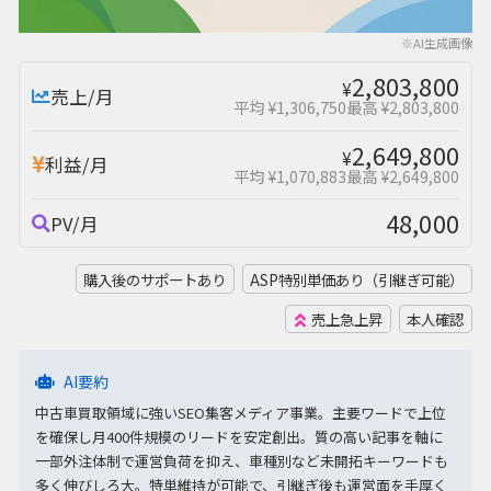
※AI生成画像
2,803,800
¥
売上/月
平均 ¥1,306,750
最高 ¥2,803,800
2,649,800
¥
利益/月
平均 ¥1,070,883
最高 ¥2,649,800
48,000
PV/月
購入後のサポートあり
ASP特別単価あり（引継ぎ可能）
売上急上昇
本人確認
AI要約
中古車買取領域に強いSEO集客メディア事業。主要ワードで上位
を確保し月400件規模のリードを安定創出。質の高い記事を軸に
一部外注体制で運営負荷を抑え、車種別など未開拓キーワードも
多く伸びしろ大。特単維持が可能で、引継ぎ後も運営面を手厚く