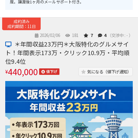
度。譲渡後1ヶ月のメールサポート付き。
成約済み
成約期間：11日
2026/02/06
181
7
4
（交渉中 : - ）
＊年間収益23万円＊大阪特化のグルメサイ
ト！年間表示173万・クリック10.9万・平均順
位9.4位
440,000
¥
気になる（値下げ通知）
値下げ