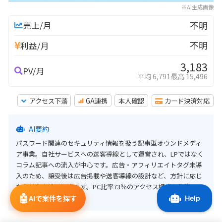
※AI生成画像
不明
売上/月
不明
利益/月
3,183
PV/月
平均 6,791
最高 15,496
アクセス下落
GA連携
本人確認
カード決済対応
AI要約
パスワード関連のセキュリティ情報を扱う記事型オウンドメディ
ア事業。自社サービスへの送客導線として運営され、LPではなく
コラム記事への流入が中心です。広告・アフィリエイトタグ未導
入のため、譲受後は広告掲載や送客導線の設計など、方針に応じ
た収益化を検討できます。PC比率73％のアクセス構成も特徴で
🤖
す。
AIで案件を探す