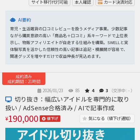
サイト移行代行可能
本人確認
カード決済対応
AI要約
育児・生活雑貨の口コミレビューを扱うメディア事業。少数記事
ながら購買意欲の高い「商品名＋口コミ」系キーワードで上位表
示し、物販アフィリエイトが自走する仕組みを構築。SWELLと実
体験写真を活かした信頼性の高い記事は追記・横展開が容易で、
関連グッズを増やすだけで収益伸長が見込めます。
成約済み
成約期間：21時間
2026/01/23
85
4
3
（交渉中 : - ）
切り抜き：幅広いアイドルを専門的に取り
扱い / AdSense合格済み / AIで記事作成
190,000
¥
気になる（値下げ通知）
値下げ