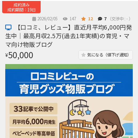
成約済み
成約期間：19日
2026/02/05
147
12
7
（交渉中 : - ）
【口コミ、レビュー】直近月平均6,000円発
生中｜最高月収2.5万(過去1年実績)の育児・マ
マ向け物販ブログ
50,000
¥
気になる（値下げ通知）