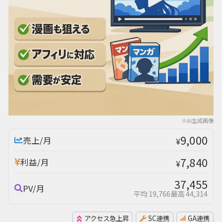
※AI生成画像
9,000
売上/月
¥
7,840
利益/月
¥
37,455
PV/月
平均 19,766
最高 44,314
アクセス急上昇
SC連携
GA連携