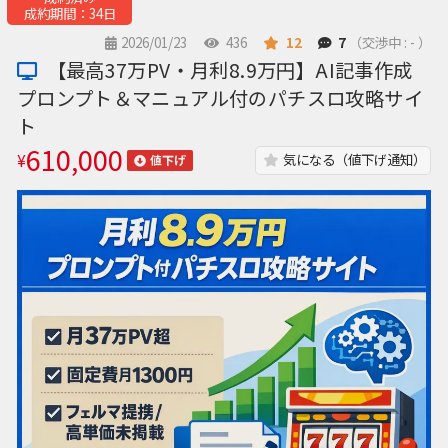
成約期間：34日
2026/01/23
436
12
7
（交渉中 : - ）
【最高37万PV・月利8.9万円】AI記事作成
プロンプト＆マニュアル付のパチスロ攻略サイ
ト
610,000
¥
気になる（値下げ通知）
値下げ