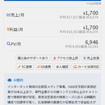
※AI生成画像
1,700
¥
売上/月
平均 ¥17,917
最高 ¥54,074
1,700
¥
利益/月
平均 ¥16,563
最高 ¥54,074
6,946
PV/月
平均 4,950
最高 10,543
購入後のサポートあり
アクセス急上昇
売上急落
SC連携
GA連携
本人確認
カード決済対応
AI要約
インターネット領域の比較型メディア事業。5000文字超の実用記
事が20本以上あり、専門企業からの被リンクと5年以上のドメイン
歴で検索評価が安定。意思決定直前の検索ニーズに応える網羅的
構成で回遊率が高く、広告導線の最適化や記事拡充で収益拡大が