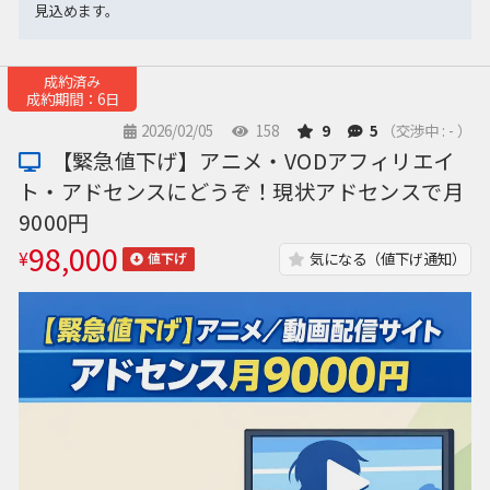
見込めます。
成約済み
成約期間：6日
2026/02/05
158
9
5
（交渉中 : - ）
【緊急値下げ】アニメ・VODアフィリエイ
ト・アドセンスにどうぞ！現状アドセンスで月
9000円
98,000
¥
気になる（値下げ通知）
値下げ