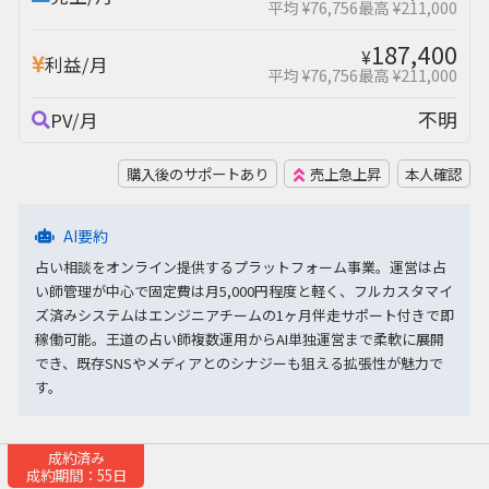
平均 ¥76,756
最高 ¥211,000
187,400
¥
利益/月
平均 ¥76,756
最高 ¥211,000
不明
PV/月
購入後のサポートあり
売上急上昇
本人確認
AI要約
占い相談をオンライン提供するプラットフォーム事業。運営は占
い師管理が中心で固定費は月5,000円程度と軽く、フルカスタマイ
ズ済みシステムはエンジニアチームの1ヶ月伴走サポート付きで即
稼働可能。王道の占い師複数運用からAI単独運営まで柔軟に展開
でき、既存SNSやメディアとのシナジーも狙える拡張性が魅力で
す。
成約済み
成約期間：55日