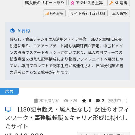
購入後のサポートあり
アクセス急上昇
SC連携
GA連携
サイト移行代行無料
本人確認
AI要約
暮らし・食品ジャンルのAI活用メディア事業。SEOを主軸に成長
軌道に乗り、コアアップデート期も検索評価が安定。中古ドメイ
ンの恩恵でスタートダッシュが効いており、購入検討フェーズの
検索意図を捉えた記事構成により物販アフィリエイトへ展開しや
すい。専用プロンプトで記事生成が高速化され、日30分程度の省
力運営とさらなる拡張が可能です。
広告
2026/07/07
328
6
2
（交渉中 : - ）
【180記事超え・属人性なし】女性のオフィ
スワーク・事務職転職＆キャリア形成に特化し
たサイト