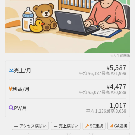
※AI生成画像
5,587
¥
売上/月
平均 ¥6,187
最高 ¥21,998
4,477
¥
利益/月
平均 ¥5,077
最高 ¥20,888
1,017
PV/月
平均 1,236
最高 3,058
アクセス横ばい
売上横ばい
SC連携
GA連携