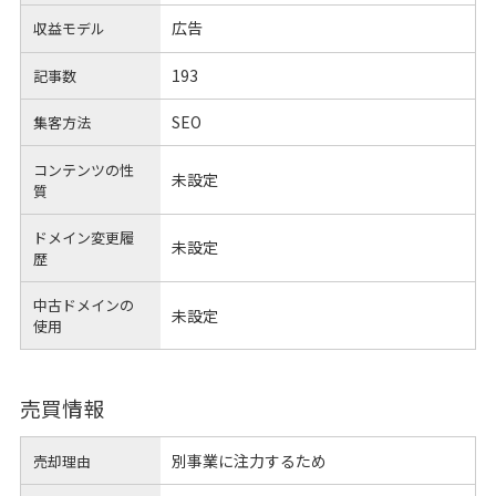
広告
収益モデル
193
記事数
SEO
集客方法
コンテンツの性
未設定
質
ドメイン変更履
未設定
歴
中古ドメインの
未設定
使用
売買情報
別事業に注力するため
売却理由