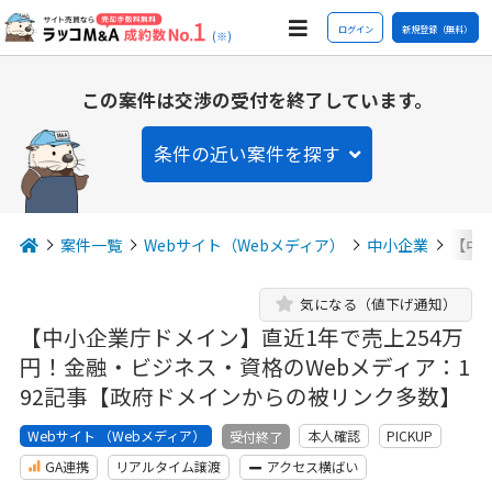
ログイン
新規登録（無料）
(※)
この案件は交渉の受付を終了しています。
条件の近い案件を探す
案件一覧
Webサイト（Webメディア）
中小企業
【中
気になる（値下げ通知）
【中小企業庁ドメイン】直近1年で売上254万
円！金融・ビジネス・資格のWebメディア：1
92記事【政府ドメインからの被リンク多数】
Webサイト （Webメディア）
本人確認
PICKUP
受付終了
GA連携
リアルタイム譲渡
アクセス横ばい