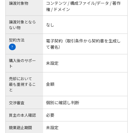
コンテンツ / 構成ファイル/データ / 著作
譲渡対象物
権 / ドメイン
譲渡対象となら
なし
ない物
契約方法
電子契約（取引条件から契約書を生成し
て署名）
?
購入後のサポー
未設定
ト
売却において
金額
最も重視するこ
と
個別に確認し判断
交渉審査
必要
買主の本人確認
未設定
競業避止期間