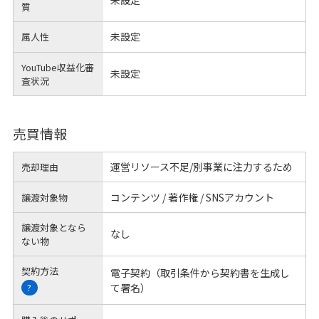
質
未設定
属人性
YouTube収益化審
未設定
査状況
売買情報
運営リソース不足/別事業に注力するため
売却理由
コンテンツ / 著作権 / SNSアカウント
譲渡対象物
譲渡対象となら
なし
ない物
契約方法
電子契約（取引条件から契約書を生成し
て署名）
?