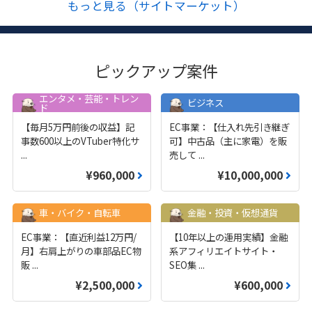
もっと見る（サイトマーケット）
ピックアップ案件
エンタメ・芸能・トレン
ビジネス
ド
【毎月5万円前後の収益】記
EC事業：【仕入れ先引き継ぎ
事数600以上のVTuber特化サ
可】中古品（主に家電）を販
...
売して
...
¥960,000
¥10,000,000
車・バイク・自転車
金融・投資・仮想通貨
EC事業：【直近利益12万円/
【10年以上の運用実績】金融
月】右肩上がりの車部品EC物
系アフィリエイトサイト・
販
...
SEO集
...
¥2,500,000
¥600,000