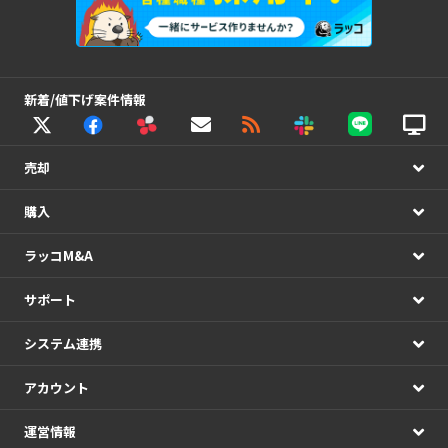
新着/値下げ案件情報
売却
購入
ラッコM&A
サポート
システム連携
アカウント
運営情報