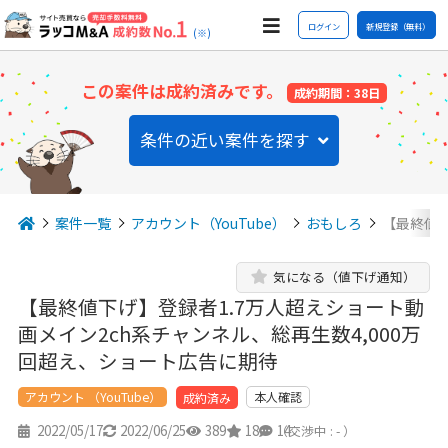
ログイン
新規登録（無料）
(※)
この案件は成約済みです。
成約期間：38日
条件の近い案件を探す
案件一覧
アカウント（YouTube）
おもしろ
【最終値下
気になる（値下げ通知）
【最終値下げ】登録者1.7万人超えショート動
画メイン2ch系チャンネル、総再生数4,000万
回超え、ショート広告に期待
アカウント （YouTube）
本人確認
成約済み
2022/05/17
2022/06/25
389
18
14
（交渉中 : - ）