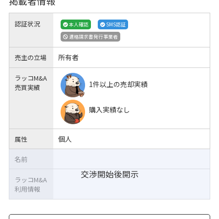
掲載者情報
認証状況
本人確認
SMS認証
適格請求書発行事業者
所有者
売主の立場
ラッコM&A
1件以上の売却実績
売買実績
購入実績なし
個人
属性
名前
交渉開始後開示
ラッコM&A
利用情報