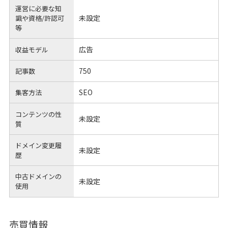
運営に必要な知
未設定
識や
資格/許認可
等
広告
収益モデル
750
記事数
SEO
集客方法
コンテンツの性
未設定
質
ドメイン変更履
未設定
歴
中古ドメインの
未設定
使用
売買情報