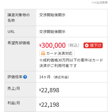
※AI生成画像
譲渡対象物の
交渉開始後開示
名称
URL
交渉開始後開示
希望売却価格
300,000
¥
（税込）
値下げ
カード決済対応
※成約価格30万円以下の案件はカード
決済がご利用可能です
評価倍率
14ヶ月
（直近利益）
売上/月
22,898
¥
利益/月
22,198
¥