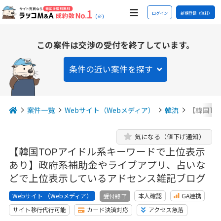
ログイン
新規登録（無料）
(※)
この案件は交渉の受付を終了しています。
条件の近い案件を探す
案件一覧
Webサイト（Webメディア）
韓流
【韓国T
気になる（値下げ通知）
【韓国TOPアイドル系キーワードで上位表示
あり】政府系補助金やライブアプリ、占いな
どで上位表示しているアドセンス雑記ブログ
Webサイト （Webメディア）
本人確認
GA連携
受付終了
サイト移行代行可能
カード決済対応
アクセス急落