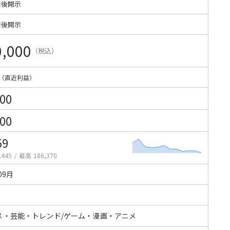
始後開示
始後開示
0,000
（税込）
（直近利益）
000
000
59
,445
/
最高 186,370
09月
メ・芸能・トレンド/ゲーム・漫画・アニメ