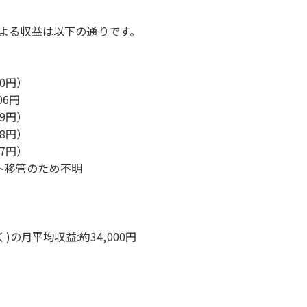
による収益は以下の通りです。
）
20円）
06円
09円）
88円）
87円）
サイト移管のため不明
)の月平均収益:約34,000円