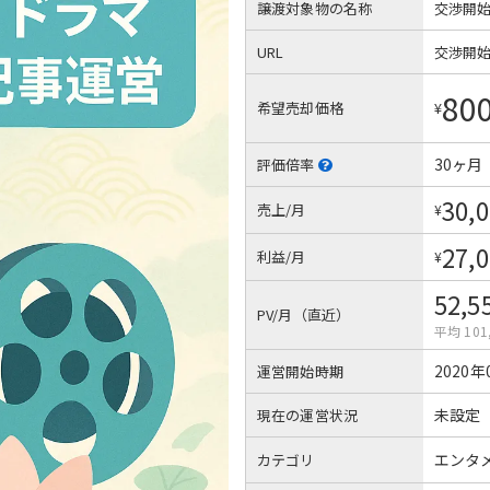
譲渡対象物の名称
交渉開
URL
交渉開
80
希望売却価格
¥
30ヶ月
評価倍率
30,
売上/月
¥
27,
利益/月
¥
52,5
PV/月（直近）
平均 101
2020年
運営開始時期
未設定
現在の運営状況
エンタ
カテゴリ