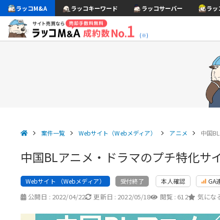
ラッコM&A
ラッコキーワード
ラッコサーバー
ラッ
(※)
案件一覧
Webサイト（Webメディア）
アニメ
中国B
中国BLアニメ・ドラマのプチ特化サ
Webサイト （Webメディア）
本人確認
GA
受付終了
公開日 :
2022/04/22
更新日 :
2022/05/18
閲覧 :
612
気になる