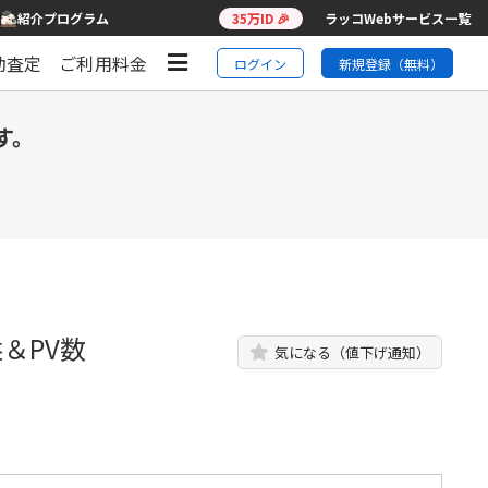
紹介プログラム
35万ID 🎉
ラッコWebサービス一覧
動査定
ご利用料金
ログイン
新規登録（無料）
す。
＆PV数
気になる（値下げ通知）