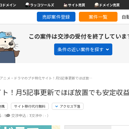
コドメイン
ラッコツールズ
サイト売買
ドメイン売買
売却案件登録
案件一覧
自
この案件は交渉の受付を終了していま
条件の近い案件を探す
Lアニメ・ドラマのプチ特化サイト！月5記事更新でほぼ放…
イト！月5記事更新でほぼ放置でも安定収益
連携
サイト移行代行無料
アクセス下落
 :
9
交渉申込 :
7
（交渉中 : - ）