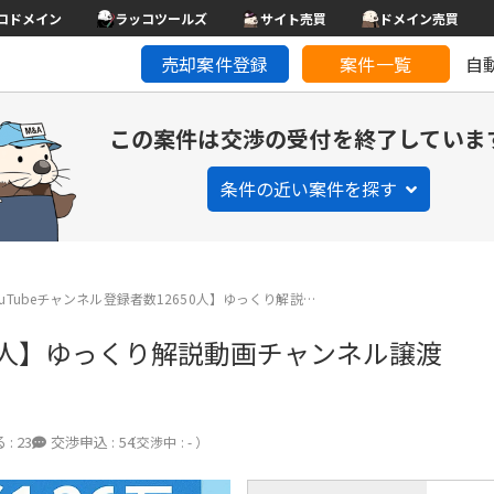
コドメイン
ラッコツールズ
サイト売買
ドメイン売買
売却案件登録
案件一覧
自
この案件は交渉の受付を終了していま
条件の近い案件を探す
ouTubeチャンネル登録者数12650人】ゆっくり解説…
650人】ゆっくり解説動画チャンネル譲渡
 :
23
交渉申込 :
54
（交渉中 : - ）