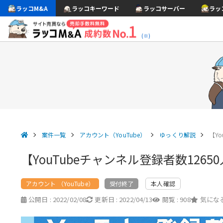
ラッコM&A
ラッコキーワード
ラッコサーバー
ラッ
(※)
案件一覧
アカウント（YouTube）
ゆっくり解説
【Y
【YouTubeチャンネル登録者数12
アカウント （YouTube）
本人確認
受付終了
公開日 :
2022/02/08
更新日 :
2022/04/13
閲覧 :
908
気になる