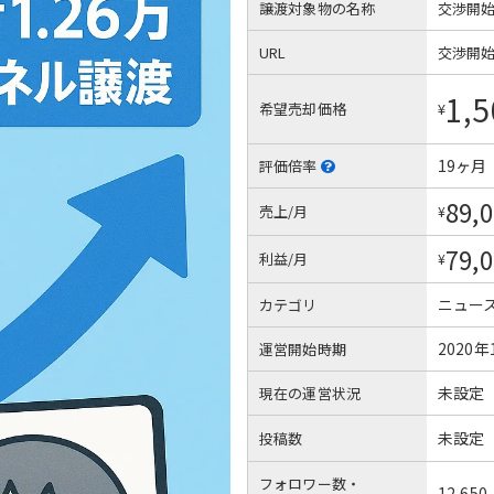
譲渡対象物の名称
交渉開
URL
交渉開
1,5
希望売却価格
¥
19ヶ月
評価倍率
89,
売上/月
¥
79,
利益/月
¥
ニュー
カテゴリ
2020年
運営開始時期
未設定
現在の運営状況
未設定
投稿数
フォロワー数・
12,650