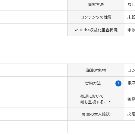
な
集客方法
未
コンテンツの性質
未
YouTube収益化審査状況
コン
譲渡対象物
電
契約方法
?
売却において
金
最も重視すること
必
買主の本人確認