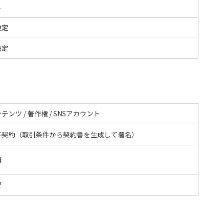
し
設定
設定
テンツ / 著作権 / SNSアカウント
子契約（取引条件から契約書を生成して署名）
額
要