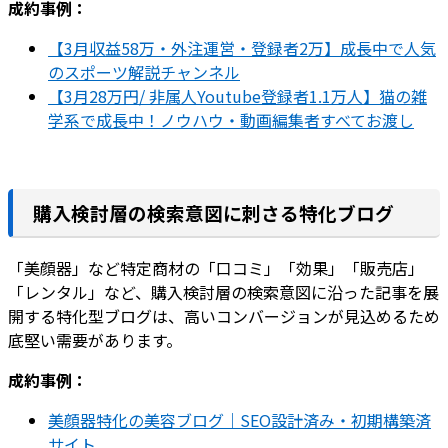
成約事例：
【3月収益58万・外注運営・登録者2万】成長中で人気
のスポーツ解説チャンネル
【3月28万円/ 非属人Youtube登録者1.1万人】猫の雑
学系で成長中！ノウハウ・動画編集者すべてお渡し
購入検討層の検索意図に刺さる特化ブログ
「美顔器」など特定商材の「口コミ」「効果」「販売店」
「レンタル」など、購入検討層の検索意図に沿った記事を展
開する特化型ブログは、高いコンバージョンが見込めるため
底堅い需要があります。
成約事例：
美顔器特化の美容ブログ｜SEO設計済み・初期構築済
サイト