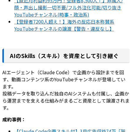
【直近月利益約95万円！登録者8,500人↑】非属人/
顔・声出し撮影一切不要/フル外注化可能/切り抜き
YouTubeチャンネル(時事・政治系)
【登録者7200人超え！】海外の反応日本称賛系
YouTubeチャンネルの譲渡【警告・違反なし】
AIのSkills（スキル）を資産として引き継ぐ
AIエージェント（Claude Code）で企画から設計までを回
す、動画コンテンツ系のYouTubeチャンネルが登場してい
ます。
投稿データを取り込んだ独自のAIシステムも付属し、企画か
ら運営までを支える仕組みがまるごと資産として譲渡されま
す。
成約事例：
【Claude Code企画スキル付】3月広告収益74万「架