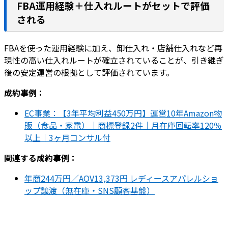
FBA運用経験＋仕入れルートがセットで評価
される
FBAを使った運用経験に加え、卸仕入れ・店舗仕入れなど再
現性の高い仕入れルートが確立されていることが、引き継ぎ
後の安定運営の根拠として評価されています。
成約事例：
EC事業：【3年平均利益450万円】運営10年Amazon物
販（食品・家電）｜商標登録2件｜月在庫回転率120％
以上｜3ヶ月コンサル付
関連する成約事例：
年商244万円／AOV13,373円 レディースアパレルショ
ップ譲渡（無在庫・SNS顧客基盤）