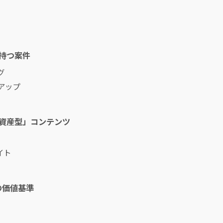
を持つ案件
グ
アップ
「資産型」コンテンツ
イト
トの価値基準