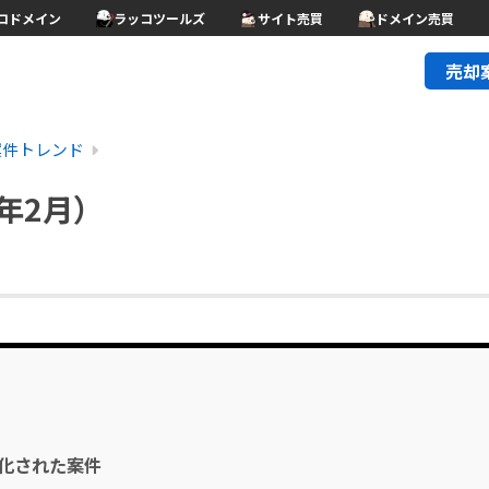
コドメイン
ラッコツールズ
サイト売買
ドメイン売買
売却
案件トレンド
年2月）
み化された案件