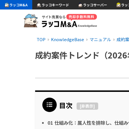
ラッコM&A
ラッコキーワード
ラッコサーバー
ラッ
TOP
KnowledgeBase
マニュアル
成約
成約案件トレンド（2026
目次
[
非表示
]
01 仕組み化：属人性を排除し、仕組