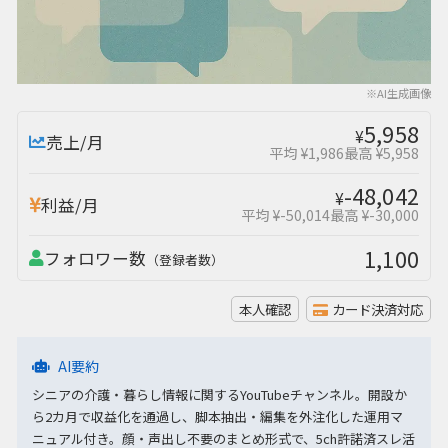
※AI生成画像
5,958
¥
売上/月
平均 ¥1,986
最高 ¥5,958
-48,042
¥
利益/月
平均 ¥-50,014
最高 ¥-30,000
1,100
フォロワー数
（登録者数）
本人確認
カード決済対応
AI要約
シニアの介護・暮らし情報に関するYouTubeチャンネル。開設か
ら2カ月で収益化を通過し、脚本抽出・編集を外注化した運用マ
ニュアル付き。顔・声出し不要のまとめ形式で、5ch許諾済スレ活