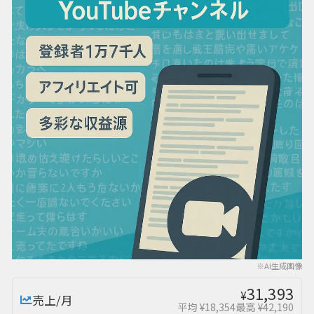
※AI生成画像
31,393
¥
売上/月
平均 ¥18,354
最高 ¥42,190