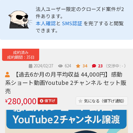
法人ユーザー限定のクローズド案件が2
件あります。
本人確認
と
SMS認証
を完了すると閲覧
できます。
成約済み
成約期間：35日
2024/02/27
624
34
23
（交渉中 : - ）
【過去6か月の月平均収益 44,000円】感動
系ショート動画Youtube 2チャンネル セット販
売
280,000
¥
気になる（値下げ通知）
値下げ