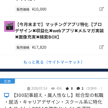
¥10,000
販売価格
【今月末まで】マッチングアプリ特化【プロ
デザイン✖収益化✖webアプリ✖メルマガ実装
✖画像充実✖検索BOX】
¥17,820
販売価格
もっと見る（サイトマーケット）
広告
2026/07/14
456
8
2
（交渉中 : - ）
【300記事超え・属人性なし】総合型の転職
・就活・キャリアデザイン・スクール系に特化