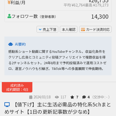
¥
利益/月
平均 ¥62,764
最高 ¥179,273
14,300
フォロワー数
（登録者数）
売上下落
本人確認
カード決済対応
AI要約
感動系ショート動画に関するYouTubeチャンネル。収益化条件を
クリアし広告とコミュニティ投稿アフィリエイトで複数収益を得
る2チャンネルセット。24年8月まで予約投稿済みで運用コストゼ
ロ、運営ノウハウも引継ぎ。TikTok等への多面展開で伸長期待。
成約済み
成約期間：4日
2024/03/18
117
7
4
（交渉中 : - ）
【値下げ】主に生活必需品の特化系5chまと
めサイト【1日の更新記事数が少なめ】