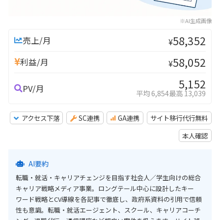
※AI生成画像
58,352
売上/月
¥
58,052
利益/月
¥
5,152
PV/月
平均 6,854
最高 13,039
アクセス下落
SC連携
GA連携
サイト移行代行無料
本人確認
AI要約
転職・就活・キャリアチェンジを目指す社会人／学生向けの総合
キャリア戦略メディア事業。ロングテール中心に設計したキー
ワード戦略とCV導線を各記事で徹底し、政府系資料の引用で信頼
性も意識。転職・就活エージェント、スクール、キャリアコーチ