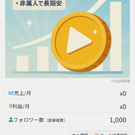
※AI生成画像
0
売上/月
¥
0
利益/月
¥
1,000
フォロワー数
（登録者数）
本人確認
カード決済対応