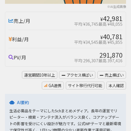
※AI生成画像
42,981
¥
売上/月
平均 ¥36,745
最高 ¥48,055
40,781
¥
利益/月
平均 ¥34,545
最高 ¥45,855
291,870
PV/月
平均 296,307
最高 397,416
運営期間10年以上
アクセス横ばい
売上横ばい
GA連携
サイト移行代行可能
本人確認
AI要約
生活必需品をテーマにした5chまとめメディア。長年の運営でリ
ピーター・検索・アンテナ流入がバランス良く、コアアップデー
トの影響を受けにくい設計が魅力です。公式WPテーマと最新環境
で保守性が高く、1日1〜2時間の少ない更新作業で運用可能。