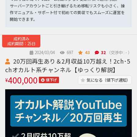
サーバーアカウントごと引き継げるため移転リスクも小さく、操
作マニュアル・サポート付で初めての買収でもスムーズに運営を
開始できます。
成約済み
成約期間：25日
2024/03/04
697
43
32
（交渉中 : - ）
20万回再生あり＆2月収益10万越え！2ch･5
chオカルト系チャンネル【ゆっくり解説】
400,000
¥
気になる（値下げ通知）
値下げ