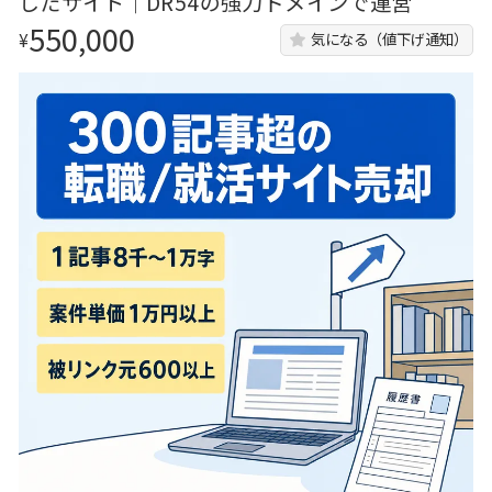
したサイト｜DR54の強力ドメインで運営
550,000
¥
気になる（値下げ通知）