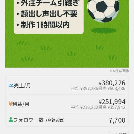
※AI生成画像
380,226
¥
売上/月
平均 ¥357,236
最高 ¥603,486
251,994
¥
利益/月
平均 ¥218,222
最高 ¥357,942
7,700
フォロワー数
（登録者数）