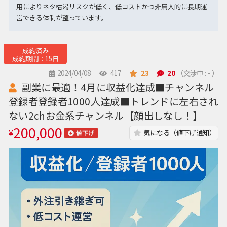
用によりネタ枯渇リスクが低く、低コストかつ非属人的に長期運
営できる体制が整っています。
成約済み
成約期間：15日
2024/04/08
417
23
20
（交渉中 : - ）
副業に最適！4月に収益化達成■チャンネル
登録者登録者1000人達成■トレンドに左右され
ない2chお金系チャンネル【顔出しなし！】
200,000
¥
気になる（値下げ通知）
値下げ