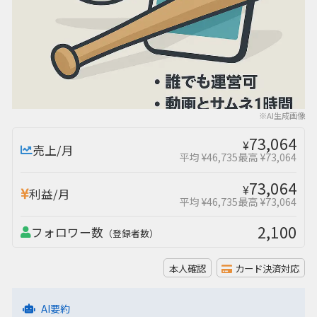
※AI生成画像
73,064
¥
売上/月
平均 ¥46,735
最高 ¥73,064
73,064
¥
利益/月
平均 ¥46,735
最高 ¥73,064
2,100
フォロワー数
（登録者数）
本人確認
カード決済対応
AI要約