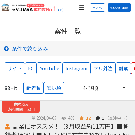
ログイン
新規登録（無料）
(※)
案件一覧
条件で絞り込み
サイト
EC
YouTube
Instagram
フル外注
副業
88
Hit
新着順
安い順
成約済み
成約期間：53日
2024/04/05
409
12
1
（交渉中 : - ）
副業にオススメ！【3月収益約11万円】■登
録者1600人■トレンドに左右されない2ch・5c