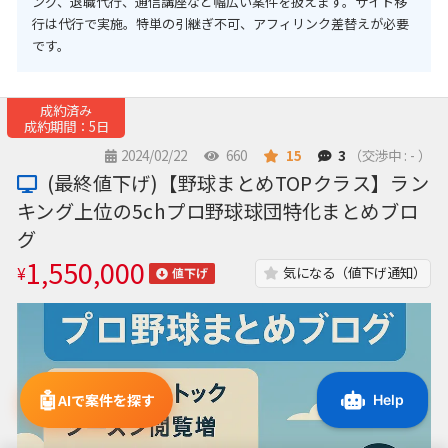
ング、退職代行、通信講座など幅広い案件を扱えます。サイト移
行は代行で実施。特単の引継ぎ不可、アフィリンク差替えが必要
です。
成約済み
成約期間：5日
2024/02/22
660
15
3
（交渉中 : - ）
(最終値下げ)【野球まとめTOPクラス】ラン
キング上位の5chプロ野球球団特化まとめブロ
グ
1,550,000
¥
気になる（値下げ通知）
値下げ
🤖
AIで案件を探す