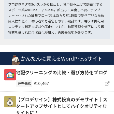
プロ野球ネタを5chスレから抽出し、音声読み上げで動画化する
スポーツ系YouTubeチャンネル。顔出し・声出し不要、テンプ
レート化された編集フローで1本あたり約1時間で制作可能なため
属人性が低く、初心者でも運営しやすい設計です。現状は再利用
コンテンツ判定で収益化停止中ですが、動画整理や修正により再
審査を受ければ再収益化が狙え、再成長余地があります。
かんたんに買えるWordPressサイト
宅配クリーニングの比較・選び方特化ブログ
¥10,467
販売価格
【プロデザイン】株式投資のデモサイト｜ス
タートアップサイトとしてハイクオリティな
サイトに！