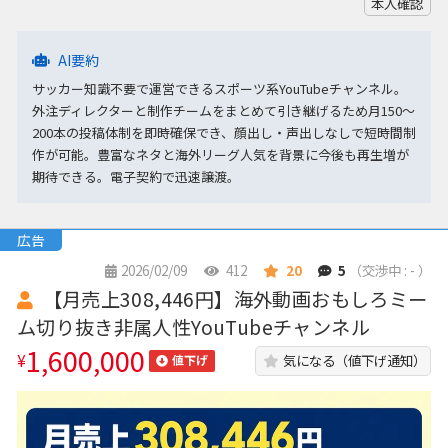
本人確認
AI要約
サッカー知識不要で運営できるスポーツ系YouTubeチャンネル。
外注ディレクターと制作チームをまとめて引き継げるため月150〜
200本の投稿体制を即時確保でき、顔出し・声出しなしで短時間制
作が可能。豊富なネタと海外リーグ人気を背景に今後も再生増が
期待できる。電子契約で迅速譲渡。
広告
2026/02/09
412
20
5
（交渉中 : - ）
【月売上308,446円】海外動画おもしろミー
ム切り抜き非属人性YouTubeチャンネル
1,600,000
¥
気になる（値下げ通知）
値下げ