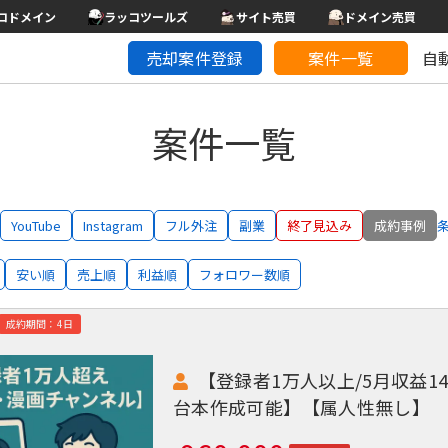
コドメイン
ラッコツールズ
サイト売買
ドメイン売買
売却案件登録
案件一覧
自
案件一覧
YouTube
Instagram
フル外注
副業
終了見込み
成約事例
安い順
売上順
利益順
フォロワー数順
成約期間：4日
【登録者1万人以上/5月収益1
台本作成可能】【属人性無し】