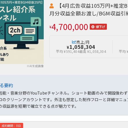
【4月広告収益105万円+推定
月分収益全額お渡し/BGM収益引
4,700,000
¥
値下げ
売上/月
1,058,304
¥
平均 ¥591,404
最高 ¥1,058,304
平均 ¥
※AI生成画像
よる要約
芸能・音楽分野のYouTubeチャンネル。ショート動画のみで開設後わ
ロのクリーンアカウントです。外注も想定した制作フローと詳細マニュ
の収益源を短期で確立できる点が魅力です。
成約期間：8日