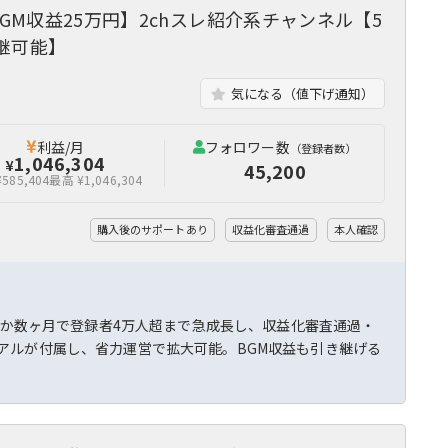
BGM収益25万円】2chスレ紹介系チャンネル【5
継可能】
気になる（値下げ通知）
利益/月
フォロワー数
（登録者数）
1,046,304
¥
45,200
585,404
最高 ¥1,046,304
購入後のサポートあり
収益化審査通過
本人確認
ずか数ヶ月で登録者4万人超まで急成長し、収益化審査通過・
アルが付属し、省力運営で拡大可能。BGM収益も引き継げる