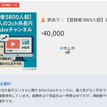
成約期間：9日
訳あり：【登録者5800人超】非
40,000
¥
売上/月
0
¥
※AI生成画像
よる要約
め形式の長尺エンタメに関するYouTubeチャンネル。属人性がなく外
複数保有しています。長期休止で収益化は一時停止中ですが、再始動や
案件です。