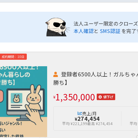
法人ユーザー限定のクローズ
本人確認
と
SMS認証
を完了
成約期間：10日
登録者6500人以上！ガルち
勝ち】
1,350,000
¥
値下げ
売上/月
274,454
¥
平均 ¥221,199
最高 ¥274,454
平均 