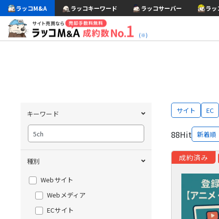
ラッコM&A
ラッコキーワード
ラッコサーバー
ラッ
(※)
サイト
EC
キーワード
88
Hit
新着順
成約済み
種別
Webサイト
Webメディア
ECサイト