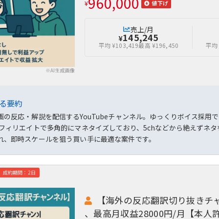
960,000
¥
値下げ
売上/月
145,245
¥
平均 ¥103,419
最高 ¥196,450
平均 
※AI生成画像
よる要約
画の反応・解説を配信するYouTubeチャンネル。ゆっくりボイス採
アフィリエイトで多角的にマネタイズしており、5chなどから絶えずネ
れ、即時スケールを狙う買い手に最適な案件です。
成約期間：2日
【海外の反応翻訳切り抜きチャン
、最高月収益28000円/月【本人