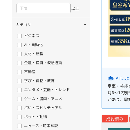
以上
カテゴリ
ビジネス
AI・自動化
人材・転職
金融・投資・仮想通貨
不動産
AIに
学び・資格・教育
皇室・芸能
エンタメ・芸能・トレンド
月6〜12
ゲーム・漫画・アニメ
があり、需
占い・スピリチュアル
ペット・動物
成約済み
ニュース・時事解説