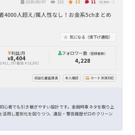
2025/05/07
222
13
11
（交渉中 : - ）
4000人超え/属人性なし！お金系5chまとめ
気になる（値下げ通知）
利益/月
フォロワー数
（登録者数）
8,404
¥
4,228
 ¥11,787
最高 ¥18,892
収益化審査通過
本人確認
カード決済対応
で、初心者でも引き継ぎやすい設計です。金融時事ネタを取り上
材を活用し差別化を図りつつ、違反・警告履歴ゼロのクリーン