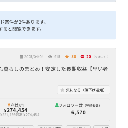
ド案件が2件あります。
すると閲覧できます。
2025/04/04
915
30
20
（交渉中 : - ）
ゃん暮らしのまとめ！安定した長期収益【早い者
気になる（値下げ通知）
利益/月
フォロワー数
（登録者数）
274,454
¥
6,570
¥221,199
最高 ¥274,454