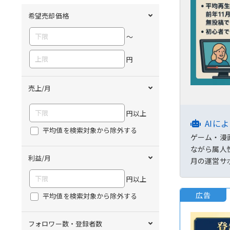
希望売却価格
〜
円
売上/月
円以上
AIに
平均値を検索対象から除外する
ゲーム・漫
ながら属人
利益/月
月の運営サ
円以上
広告
平均値を検索対象から除外する
フォロワー数・登録者数