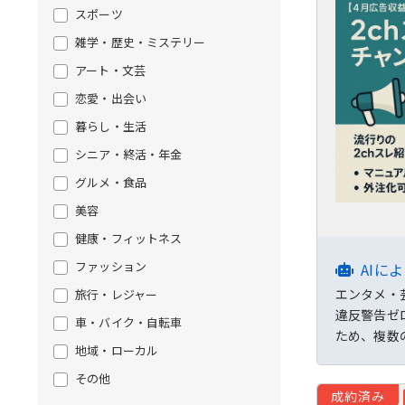
スポーツ
雑学・歴史・ミステリー
アート・文芸
恋愛・出会い
暮らし・生活
シニア・終活・年金
グルメ・食品
美容
健康・フィットネス
ファッション
AIに
エンタメ・
旅行・レジャー
違反警告ゼ
車・バイク・自転車
ため、複数
地域・ローカル
その他
成約済み