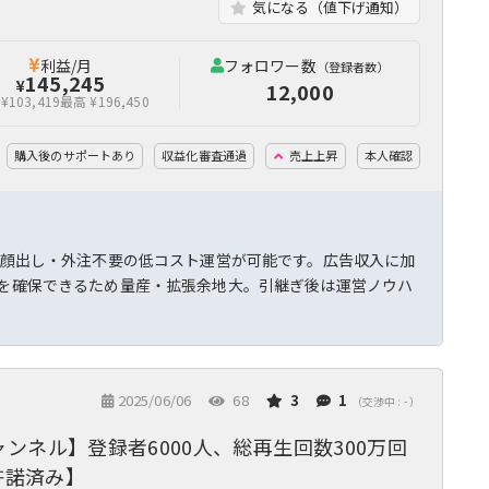
気になる（値下げ通知）
利益/月
フォロワー数
（登録者数）
145,245
¥
12,000
¥103,419
最高 ¥196,450
購入後のサポートあり
収益化審査通過
売上上昇
本人確認
用で顔出し・外注不要の低コスト運営が可能です。広告収入に加
タを確保できるため量産・拡張余地大。引継ぎ後は運営ノウハ
2025/06/06
68
3
1
（交渉中 : - ）
ネル】登録者6000人、総再生回数300万回
許諾済み】