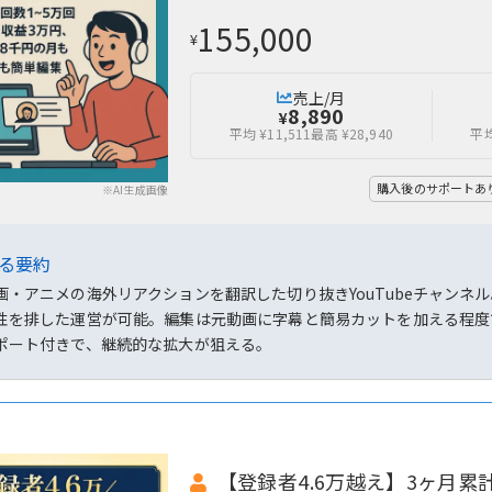
155,000
¥
売上/月
8,890
¥
平均 ¥11,511
最高 ¥28,940
平均
購入後のサポートあ
※AI生成画像
よる要約
画・アニメの海外リアクションを翻訳した切り抜きYouTubeチャン
性を排した運営が可能。編集は元動画に字幕と簡易カットを加える程度
ポート付きで、継続的な拡大が狙える。
【登録者4.6万越え】3ヶ月累