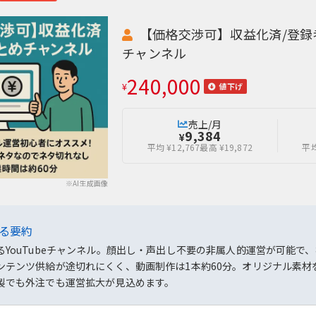
【価格交渉可】収益化済/登録者
チャンネル
240,000
¥
値下げ
売上/月
9,384
¥
平均 ¥12,767
最高 ¥19,872
平均
※AI生成画像
よる要約
るYouTubeチャンネル。顔出し・声出し不要の非属人的運営が可能
ンテンツ供給が途切れにくく、動画制作は1本約60分。オリジナル素
製でも外注でも運営拡大が見込めます。