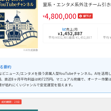
室系・エンタメ系外注チーム引き
4,800,000
¥
値下げ
売上/月
1,452,887
¥
平均 ¥832,481
最高 ¥1,452,887
平均 ¥
※AI生成画像
よる要約
などニュース/エンタメを扱う非属人型YouTubeチャンネル。AIを
万円、直近8ヶ月平均利益は約72万円。マニュアル完備で、オーナー作業は
要が枯れにくいジャンルで安定運営を狙えます。
成約期間：23日