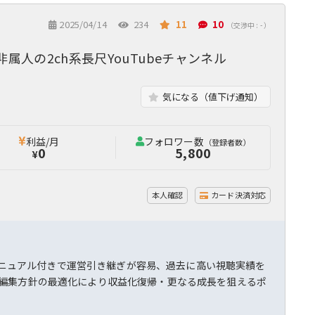
2025/04/14
234
11
10
（交渉中 : - ）
属人の2ch系長尺YouTubeチャンネル
気になる（値下げ通知）
利益/月
フォロワー数
（登録者数）
0
5,800
¥
本人確認
カード決済対応
注マニュアル付きで運営引き継ぎが容易、過去に高い視聴実績を
編集方針の最適化により収益化復帰・更なる成長を狙えるポ