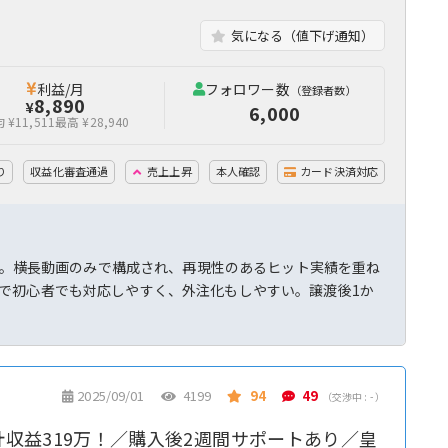
気になる（値下げ通知）
利益/月
フォロワー数
（登録者数）
8,890
¥
6,000
 ¥11,511
最高 ¥28,940
り
収益化審査通過
売上上昇
本人確認
カード決済対応
ネル。横長動画のみで構成され、再現性のあるヒット実績を重ね
で初心者でも対応しやすく、外注化もしやすい。譲渡後1か
2025/09/01
4199
94
49
（交渉中 : - ）
計収益319万！／購入後2週間サポートあり／皇