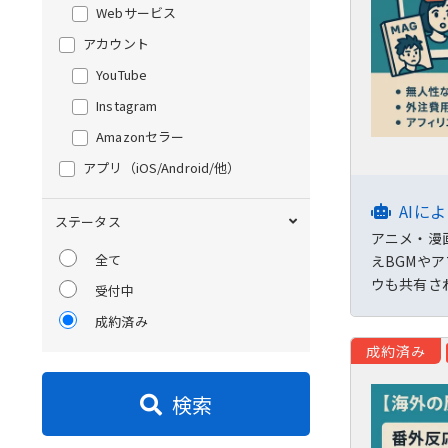
Webサービス
アカウント
YouTube
Instagram
Amazonセラー
アプリ
（iOS/Android/他）
AIに
ステータス
アニメ・漫
全て
えBGMや
ウも共有さ
受付中
成約済み
成約済み
検索