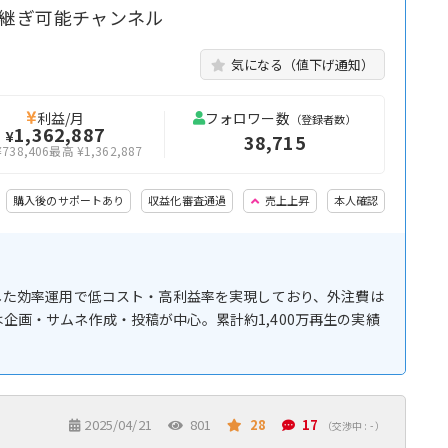
継ぎ可能チャンネル
気になる（値下げ通知）
利益/月
フォロワー数
（登録者数）
1,362,887
¥
38,715
738,406
最高 ¥1,362,887
購入後のサポートあり
収益化審査通過
売上上昇
本人確認
活用した効率運用で低コスト・高利益率を実現しており、外注費は
企画・サムネ作成・投稿が中心。累計約1,400万再生の実績
2025/04/21
801
28
17
（交渉中 : - ）