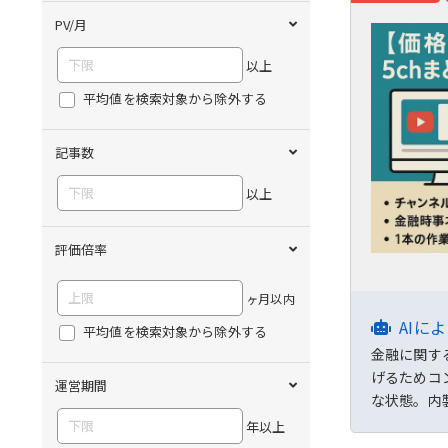
PV/月
以上
平均値を検索対象から除外する
記事数
以上
評価倍率
ヶ月以内
AIに
平均値を検索対象から除外する
金融に関す
げるためコ
運営期間
な状態。内
年以上