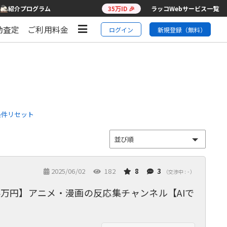
紹介プログラム
35万ID 🎉
ラッコWebサービス一覧
動査定
ご利用料金
ログイン
新規登録（無料）
条件リセット
2025/06/02
182
8
3
（交渉中 : - ）
4万円】アニメ・漫画の反応集チャンネル【AIで