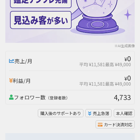
※AI生成画像
0
¥
売上/月
平均 ¥11,581
最高 ¥49,000
0
¥
利益/月
平均 ¥11,581
最高 ¥49,000
4,733
フォロワー数
（登録者数）
購入後のサポートあり
売上急落
本人確認
カード決済対応