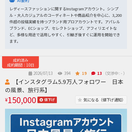
AI要約
レディースファッションに関するInstagramアカウント。シンプ
ル・大人カジュアルのコーディネートや商品紹介を中心に、3,200
件超の投稿実績を持つブランド用プロアカウントです。アパレル
ブランド、ECショップ、セレクトショップ、アフィリエイトな
ど、多様な用途で活用しやすく、引継ぎ後すぐに運用を開始でき
ます。
成約済み
成約期間：10日
2026/07/13
394
19
13
（交渉中 : - ）
【インスタグラム5.9万人フォロワー 日本
の風景、旅行系】
150,000
¥
気になる（値下げ通知）
値下げ