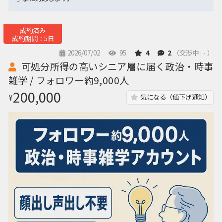
成約済み
成約期間：5日
2026/07/02
95
4
2
（交渉中 : - ）
可処分所得の高いシニア層に届く政治・時事
雑学 / フォロワー約9,000人
200,000
¥
気になる（値下げ通知）