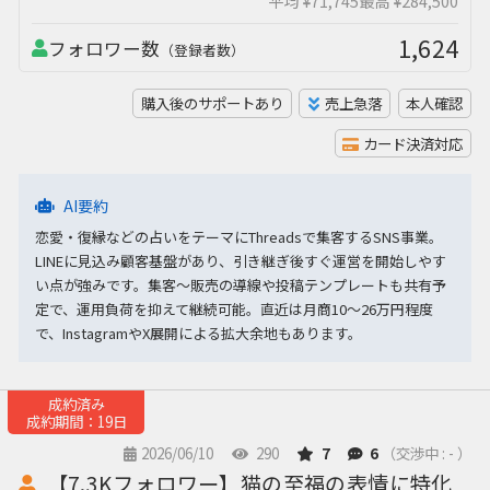
平均 ¥71,745
最高 ¥284,500
1,624
フォロワー数
（登録者数）
購入後のサポートあり
売上急落
本人確認
カード決済対応
AI要約
恋愛・復縁などの占いをテーマにThreadsで集客するSNS事業。
LINEに見込み顧客基盤があり、引き継ぎ後すぐ運営を開始しやす
い点が強みです。集客〜販売の導線や投稿テンプレートも共有予
定で、運用負荷を抑えて継続可能。直近は月商10〜26万円程度
で、InstagramやX展開による拡大余地もあります。
成約済み
成約期間：19日
2026/06/10
290
7
6
（交渉中 : - ）
【7.3Kフォロワー】猫の至福の表情に特化