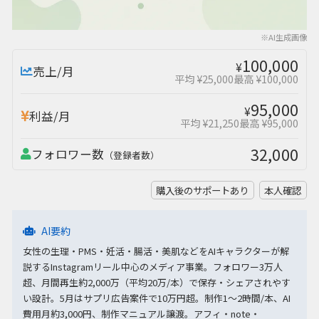
※AI生成画像
100,000
¥
売上/月
平均 ¥25,000
最高 ¥100,000
95,000
¥
利益/月
平均 ¥21,250
最高 ¥95,000
32,000
フォロワー数
（登録者数）
購入後のサポートあり
本人確認
AI要約
女性の生理・PMS・妊活・腸活・美肌などをAIキャラクターが解
説するInstagramリール中心のメディア事業。フォロワー3万人
超、月間再生約2,000万（平均20万/本）で保存・シェアされやす
い設計。5月はサプリ広告案件で10万円超。制作1～2時間/本、AI
費用月約3,000円、制作マニュアル譲渡。アフィ・note・