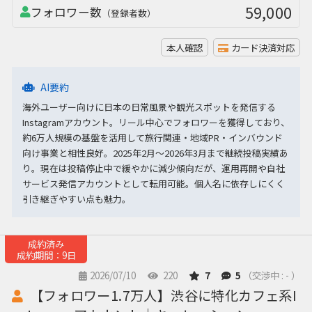
59,000
フォロワー数
（登録者数）
本人確認
カード決済対応
AI要約
海外ユーザー向けに日本の日常風景や観光スポットを発信する
Instagramアカウント。リール中心でフォロワーを獲得しており、
約6万人規模の基盤を活用して旅行関連・地域PR・インバウンド
向け事業と相性良好。2025年2月〜2026年3月まで継続投稿実績あ
り。現在は投稿停止中で緩やかに減少傾向だが、運用再開や自社
サービス発信アカウントとして転用可能。個人名に依存しにくく
引き継ぎやすい点も魅力。
成約済み
成約期間：9日
2026/07/10
220
7
5
（交渉中 : - ）
【フォロワー1.7万人】渋谷に特化カフェ系I