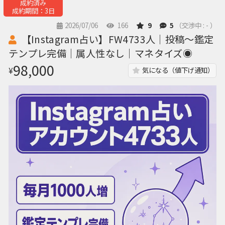
成約済み
成約期間：3日
2026/07/06
166
9
5
（交渉中 : - ）
【Instagram占い】FW4733人｜投稿〜鑑定
テンプレ完備｜属人性なし｜マネタイズ◉
98,000
¥
気になる（値下げ通知）