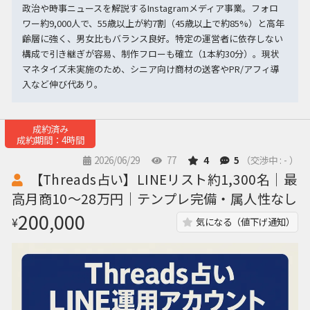
政治や時事ニュースを解説するInstagramメディア事業。フォロ
ワー約9,000人で、55歳以上が約7割（45歳以上で約85%）と高年
齢層に強く、男女比もバランス良好。特定の運営者に依存しない
構成で引き継ぎが容易、制作フローも確立（1本約30分）。現状
マネタイズ未実施のため、シニア向け商材の送客やPR/アフィ導
入など伸び代あり。
成約済み
成約期間：4時間
2026/06/29
77
4
5
（交渉中 : - ）
【Threads占い】LINEリスト約1,300名｜最
高月商10〜28万円｜テンプレ完備・属人性なし
200,000
¥
気になる（値下げ通知）