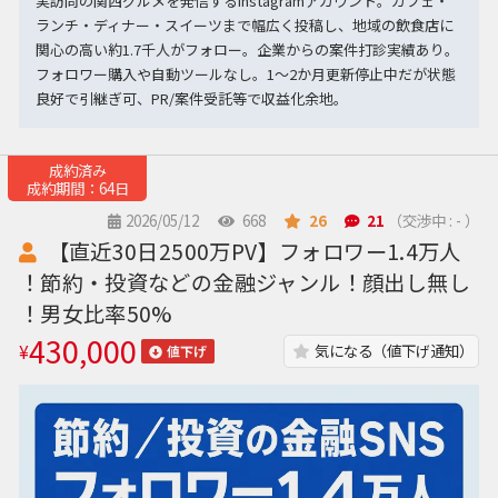
実訪問の関西グルメを発信するInstagramアカウント。カフェ・
ランチ・ディナー・スイーツまで幅広く投稿し、地域の飲食店に
関心の高い約1.7千人がフォロー。企業からの案件打診実績あり。
フォロワー購入や自動ツールなし。1〜2か月更新停止中だが状態
良好で引継ぎ可、PR/案件受託等で収益化余地。
成約済み
成約期間：64日
2026/05/12
668
26
21
（交渉中 : - ）
【直近30日2500万PV】フォロワー1.4万人
！節約・投資などの金融ジャンル！顔出し無し
！男女比率50%
430,000
¥
気になる（値下げ通知）
値下げ