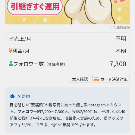
※AI生成画像
不明
売上/月
不明
利益/月
7,300
フォロワー数
（登録者数）
本人確認
カード決済対応
AI要約
目を閉じた“至福顔”の猫写真に絞った癒し系Instagramアカウン
ト。フォロワー約7,200〜7,300人、投稿2,700件超、平均いいね40
前後と猫好き中心に安定反応。収益化未実施のため、猫グッズの
アフィリ/PR、コラボ、他SNS展開で伸ばせます。