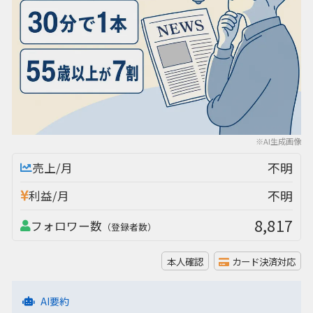
※AI生成画像
不明
売上/月
不明
利益/月
8,817
フォロワー数
（登録者数）
本人確認
カード決済対応
AI要約