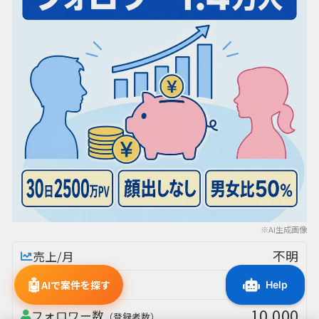
※AI生成画像
不明
売上/月
🤖
不明
利益/月
AIで案件を探す
10,000
フォロワー数
（登録者数）