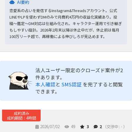
AI要約
恋愛系の占いを発信するInstagram&Threadsアカウント。公式
LINEやLPを使わずDMのみで月商約4万円の収益化実績あり。投
稿〜鑑定〜DM対応は仕組み化され、キャラクター運用で引き継ぎ
もしやすい設計。2026年2月末以降は休止中だが、休止前は毎月
100万リーチ超で、再稼働による伸びしろが見込めます。
法人ユーザー限定のクローズド案件が2
件あります。
本人確認
と
SMS認証
を完了すると閲覧
できます。
成約済み
成約期間：4時間
2026/07/02
49
3
2
（交渉中 : - ）