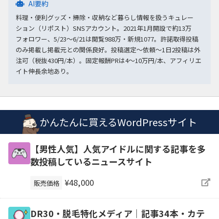
AI要約
料理・便利グッズ・掃除・収納など暮らし情報を扱うキュレー
ション（リポスト）SNSアカウント。2021年1月開設で約13万
フォロワー、5/23〜6/21は閲覧988万・新規1077。許諾取得投稿
のみ掲載し掲載元との関係良好。投稿選定〜依頼〜1日2投稿は外
注可（税抜430円/本）。固定報酬PRは4〜10万円/本、アフィリエ
イト伸長余地あり。
かんたんに買えるWordPressサイト
【男性人気】人気アイドルに関する記事を多
数投稿しているニュースサイト
¥48,000
販売価格
DR30・脱毛特化メディア｜記事34本・カテ