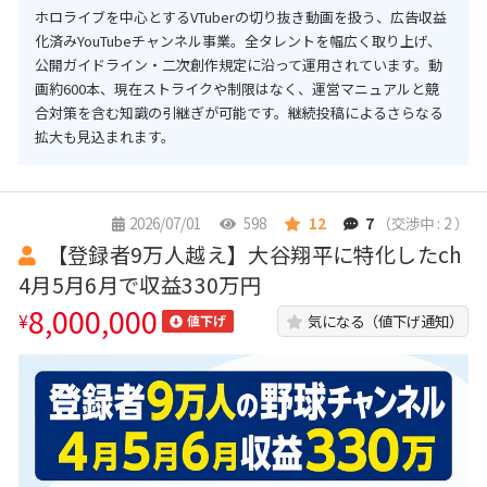
ホロライブを中心とするVTuberの切り抜き動画を扱う、広告収益
化済みYouTubeチャンネル事業。全タレントを幅広く取り上げ、
公開ガイドライン・二次創作規定に沿って運用されています。動
画約600本、現在ストライクや制限はなく、運営マニュアルと競
合対策を含む知識の引継ぎが可能です。継続投稿によるさらなる
拡大も見込まれます。
2026/07/01
598
12
7
（交渉中 : 2 ）
【登録者9万人越え】大谷翔平に特化したch
4月5月6月で収益330万円
8,000,000
¥
気になる（値下げ通知）
値下げ