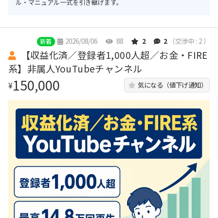
ル・マニュアル一式を引き継げます。
2026/08/06
88
2
2
（交渉中 : 2 ）
新着
【収益化済／登録者1,000人超／お金・FIRE
系】非属人YouTubeチャンネル
150,000
¥
気になる（値下げ通知）