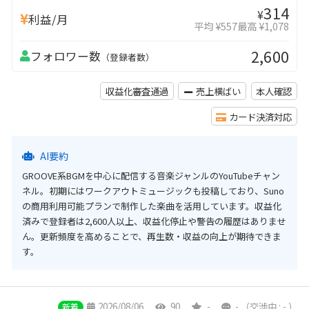
314
¥
利益/月
平均 ¥557
最高 ¥1,078
2,600
フォロワー数
（登録者数）
収益化審査通過
売上横ばい
本人確認
カード決済対応
AI要約
GROOVE系BGMを中心に配信する音楽ジャンルのYouTubeチャン
ネル。初期にはワークアウトミュージックも投稿しており、Suno
の商用利用可能プランで制作した楽曲を活用しています。収益化
済みで登録者は2,600人以上、収益化停止や警告の履歴はありませ
ん。更新頻度を高めることで、再生数・収益の向上が期待できま
す。
2026/08/06
90
-
-
（交渉中 : - ）
新着