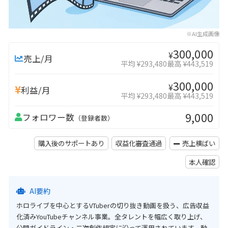
※AI生成画像
300,000
¥
売上/月
平均 ¥293,480
最高 ¥443,519
300,000
¥
利益/月
平均 ¥293,480
最高 ¥443,519
9,000
フォロワー数
（登録者数）
購入後のサポートあり
収益化審査通過
売上横ばい
本人確認
AI要約
ホロライブを中心とするVTuberの切り抜き動画を扱う、広告収益
化済みYouTubeチャンネル事業。全タレントを幅広く取り上げ、
公開ガイドライン・二次創作規定に沿って運用されています。動