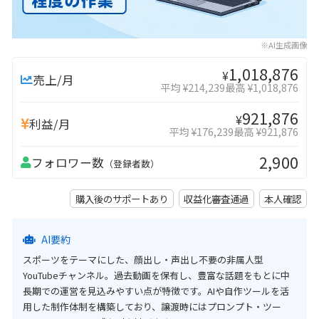
※AI生成画像
1,018,876
¥
売上/月
平均 ¥214,239
最高 ¥1,018,876
921,876
¥
利益/月
平均 ¥176,239
最高 ¥921,876
2,900
フォロワー数
（登録者数）
購入後のサポートあり
収益化審査通過
本人確認
AI要約
スポーツをテーマにした、顔出し・声出し不要の非属人型
YouTubeチャンネル。過去動画を保有し、豊富な話題をもとに中
長期での運営を見込みやすい点が特徴です。AIや自作ツールを活
用した制作体制を構築しており、譲渡時にはプロンプト・ツー