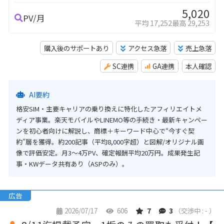
5,020
PV/月
平均 17,252
最高 29,253
購入後のサポートあり
アクセス急落
売上急落
SC連携
GA連携
本人確認
AI要約
格安SIM・主要キャリアの乗り換えに特化したアフィリエイトメ
ディア事業。楽天モバイルやLINEMO等の手続き・最新キャンペー
ンを初心者向けに解説し、商標＋キーワード中心で“今すぐ契
約”層を獲得。約200記事（平均8,000字超）と図解/オリジナル画
像で評価安定。月3〜4万PV、確定報酬平均20万円。成果発生記
事・KWデータ共有あり（ASPのみ）。
広告
2026/07/17
606
7
3
（交渉中 : - ）