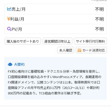
不明
売上/月
不明
利益/月
不明
PV/月
購入後のサポートあり
運営期間10年以上
サイト移行代行無料
本人確認
カード決済対応
AI要約
FX初心者向けに基礎知識・テクニカル分析・為替情報を提供し、
口座開設導線を組み込みやすいWordPressメディア。長期運用の
FX関連ドメインで、公開コンテンツは111本。取得時資料では口
座開設アフィの月平均売上約3.1万円（20/12〜21/11）や累計約
800万円の記載あり。TCS経由の案件は引継ぎ予定。