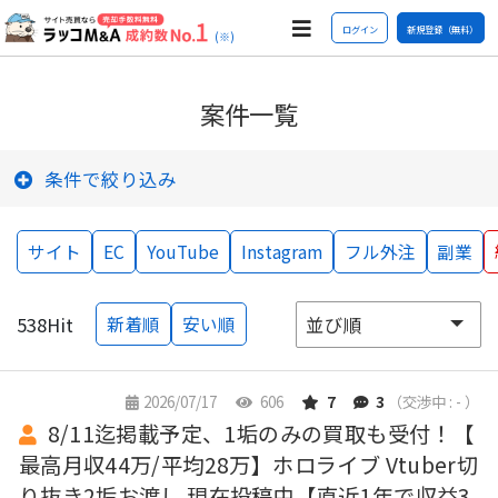
ログイン
新規登録（無料）
(※)
案件一覧
条件で絞り込み
サイト
EC
YouTube
Instagram
フル外注
副業
538
Hit
新着順
安い順
2026/07/17
606
7
3
（交渉中 : - ）
8/11迄掲載予定、1垢のみの買取も受付！【
最高月収44万/平均28万】ホロライブ Vtuber切
り抜き2垢お渡し 現在投稿中【直近1年で収益3