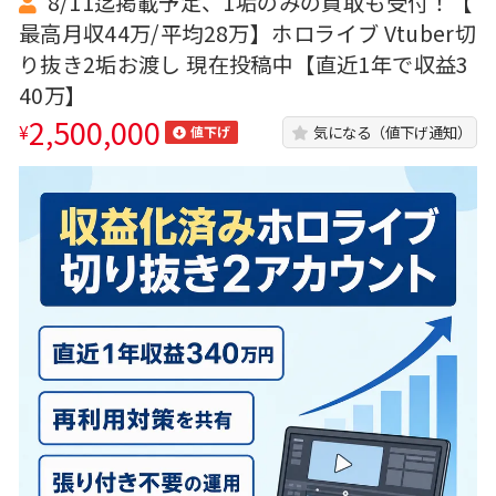
8/11迄掲載予定、1垢のみの買取も受付！【
最高月収44万/平均28万】ホロライブ Vtuber切
り抜き2垢お渡し 現在投稿中【直近1年で収益3
40万】
2,500,000
¥
気になる（値下げ通知）
値下げ