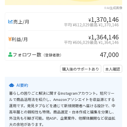
※AI生成画像
1,370,146
¥
売上/月
平均 ¥612,029
最高 ¥1,370,146
1,364,146
¥
利益/月
平均 ¥606,029
最高 ¥1,364,146
47,000
フォロワー数
（登録者数）
購入後のサポートあり
本人確認
AI要約
暮らしの困りごと解決に関するInstagramアカウント。短尺リー
ルで商品活用法を紹介し、Amazonアソシエイトを収益源とする
運用です。発見タブなどを通じて新規視聴者へ届ける設計で、中
高年層との親和性も特徴。商品選定・台本作成と編集を分業し、
外注先も引継ぎ可能。他ASP、企業案件、他媒体展開など収益拡
大の余地があります。