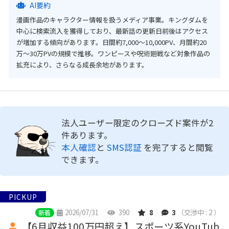
AI要約
漫画作品のキャラクター情報を扱うメディア事業。キングダムを
中心に検索流入を獲得しており、最新話の更新日前後はアクセス
が増加する傾向があります。日間約7,000〜10,000PV、月間約20
万〜30万PVの規模で推移。ワンピースや呪術廻戦など対象作品の
拡充により、さらなる成長余地があります。
法人ユーザー限定のクローズド案件が2
件あります。
本人確認
と
SMS認証
を完了すると閲覧
できます。
PICKUP
2026/07/31
390
8
3
（交渉中 : 2 ）
新着
【6月収益100万円超え】スポーツ系YouTub