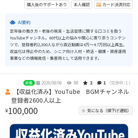
購入後のサポートあり
本人確認
カード決済対応
AI要約
定年後の働き方・老後の現実・生活習慣に関する口コミを扱う
YouTubeチャンネル。60代以上の悩みや関心に寄り添うコンテン
ツで、登録者約2,300人ながら直近動画は4万～4.7万回以上再生。
収益化は停止中のため、シニア向け人材・終活・健康・資産運用
事業などの情報発信・集客用として活用できます。
2026/08/06
88
2
1
（交渉中 : 1 ）
新着
【収益化済み】YouTube BGMチャンネル
登録者2600人以上
100,000
¥
気になる（値下げ通知）