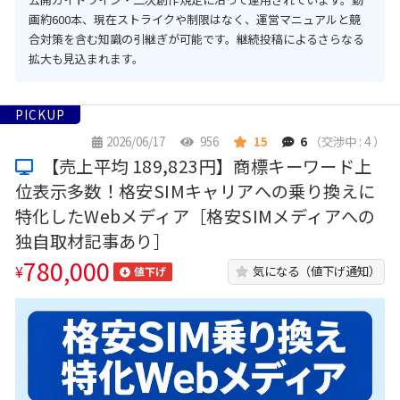
画約600本、現在ストライクや制限はなく、運営マニュアルと競
合対策を含む知識の引継ぎが可能です。継続投稿によるさらなる
拡大も見込まれます。
PICKUP
2026/06/17
956
15
6
（交渉中 : 4 ）
【売上平均 189,823円】商標キーワード上
位表示多数！格安SIMキャリアへの乗り換えに
特化したWebメディア［格安SIMメディアへの
独自取材記事あり］
780,000
¥
気になる（値下げ通知）
値下げ