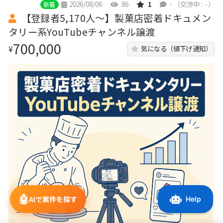
2026/08/06
86
1
-
（交渉中 : - ）
新着
【登録者5,170人〜】製菓店密着ドキュメン
タリー系YouTubeチャンネル譲渡
700,000
¥
気になる（値下げ通知）
🤖
AIで案件を探す