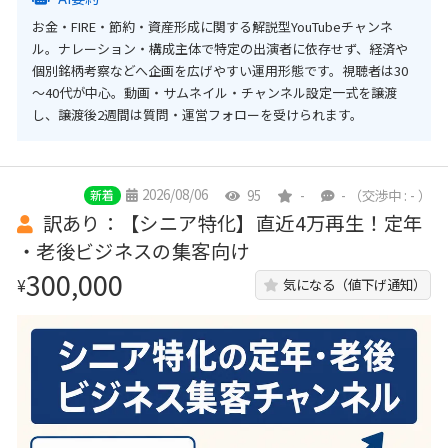
お金・FIRE・節約・資産形成に関する解説型YouTubeチャンネ
ル。ナレーション・構成主体で特定の出演者に依存せず、経済や
個別銘柄考察などへ企画を広げやすい運用形態です。視聴者は30
～40代が中心。動画・サムネイル・チャンネル設定一式を譲渡
し、譲渡後2週間は質問・運営フォローを受けられます。
2026/08/06
95
-
-
（交渉中 : - ）
新着
訳あり：【シニア特化】直近4万再生！定年
・老後ビジネスの集客向け
300,000
¥
気になる（値下げ通知）