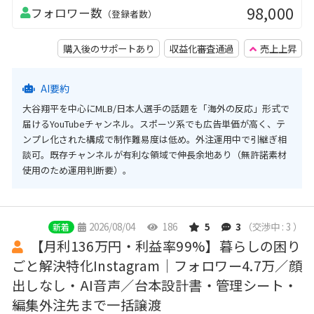
98,000
フォロワー数
（登録者数）
購入後のサポートあり
収益化審査通過
売上上昇
AI要約
大谷翔平を中心にMLB/日本人選手の話題を「海外の反応」形式で
届けるYouTubeチャンネル。スポーツ系でも広告単価が高く、テ
ンプレ化された構成で制作難易度は低め。外注運用中で引継ぎ相
談可。既存チャンネルが有利な領域で伸長余地あり（無許諾素材
使用のため運用判断要）。
2026/08/04
186
5
3
（交渉中 : 3 ）
新着
【月利136万円・利益率99%】暮らしの困り
ごと解決特化Instagram｜フォロワー4.7万／顔
出しなし・AI音声／台本設計書・管理シート・
編集外注先まで一括譲渡