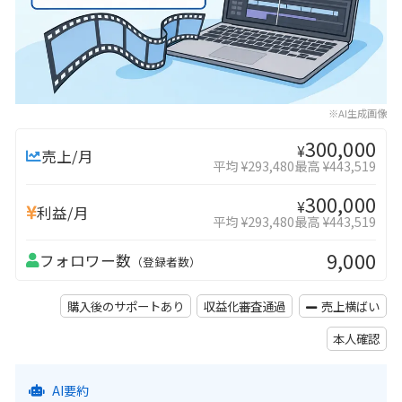
※AI生成画像
300,000
¥
売上/月
平均 ¥293,480
最高 ¥443,519
300,000
¥
利益/月
平均 ¥293,480
最高 ¥443,519
9,000
フォロワー数
（登録者数）
購入後のサポートあり
収益化審査通過
売上横ばい
本人確認
AI要約