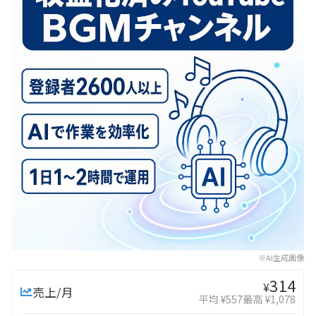
※AI生成画像
314
¥
売上/月
平均 ¥557
最高 ¥1,078