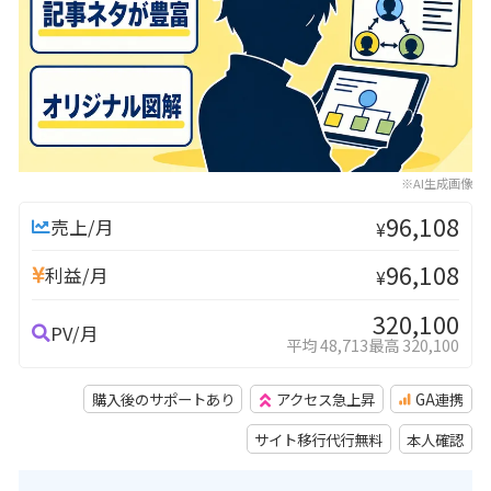
※AI生成画像
96,108
売上/月
¥
96,108
利益/月
¥
320,100
PV/月
平均 48,713
最高 320,100
購入後のサポートあり
アクセス急上昇
GA連携
サイト移行代行無料
本人確認