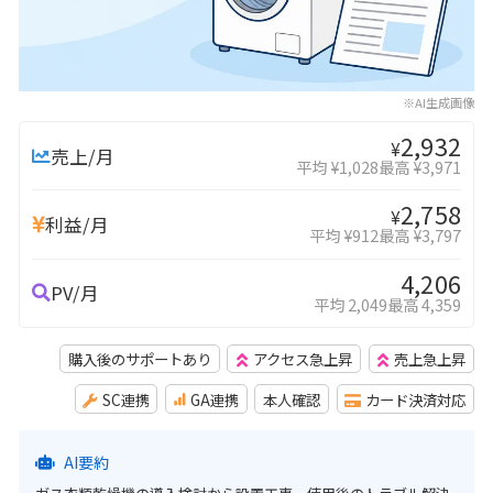
※AI生成画像
2,932
¥
売上/月
平均 ¥1,028
最高 ¥3,971
2,758
¥
利益/月
平均 ¥912
最高 ¥3,797
4,206
PV/月
平均 2,049
最高 4,359
購入後のサポートあり
アクセス急上昇
売上急上昇
SC連携
GA連携
本人確認
カード決済対応
AI要約