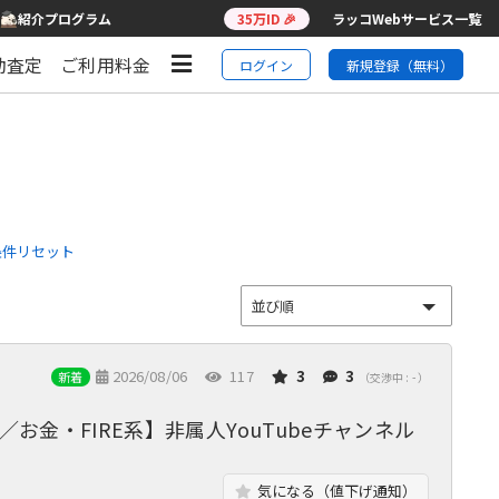
紹介プログラム
35万ID 🎉
ラッコWebサービス一覧
動査定
ご利用料金
ログイン
新規登録（無料）
条件リセット
2026/08/06
117
3
3
新着
（交渉中 : - ）
／お金・FIRE系】非属人YouTubeチャンネル
気になる（値下げ通知）