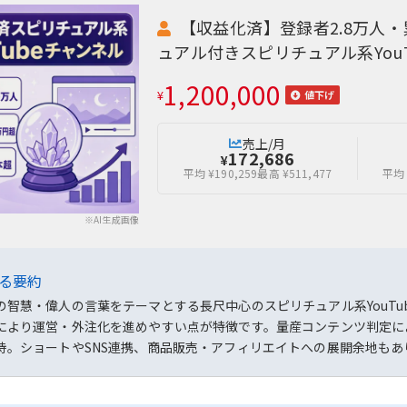
【収益化済】登録者2.8万人・
ュアル付きスピリチュアル系YouT
1,200,000
¥
値下げ
売上/月
172,686
¥
平均 ¥190,259
最高 ¥511,477
平均 
※AI生成画像
よる要約
の智慧・偉人の言葉をテーマとする長尺中心のスピリチュアル系YouTu
により運営・外注化を進めやすい点が特徴です。量産コンテンツ判定に
持。ショートやSNS連携、商品販売・アフィリエイトへの展開余地もあ