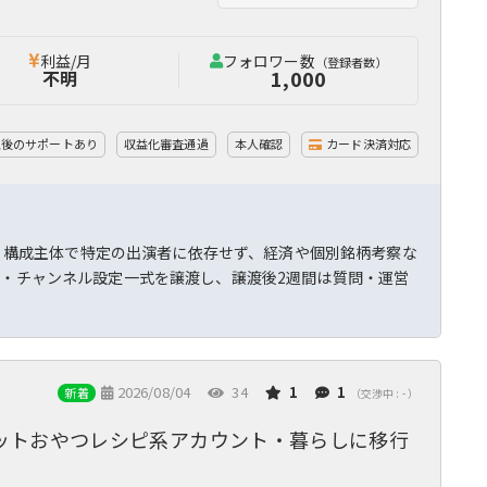
利益/月
フォロワー数
（登録者数）
1,000
不明
入後のサポートあり
収益化審査通過
本人確認
カード決済対応
ョン・構成主体で特定の出演者に依存せず、経済や個別銘柄考察な
ル・チャンネル設定一式を譲渡し、譲渡後2週間は質問・運営
2026/08/04
34
1
1
新着
（交渉中 : - ）
ダイエットおやつレシピ系アカウント・暮らしに移行
し