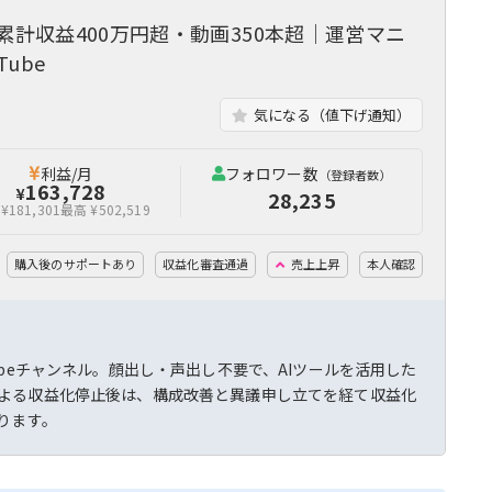
累計収益400万円超・動画350本超｜運営マニ
ube
気になる（値下げ通知）
利益/月
フォロワー数
（登録者数）
163,728
¥
28,235
¥181,301
最高 ¥502,519
購入後のサポートあり
収益化審査通過
売上上昇
本人確認
beチャンネル。顔出し・声出し不要で、AIツールを活用した
よる収益化停止後は、構成改善と異議申し立てを経て収益化
ります。