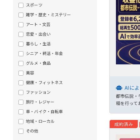
スポーツ
雑学・歴史・ミステリー
アート・文芸
恋愛・出会い
暮らし・生活
シニア・終活・年金
グルメ・食品
美容
健康・フィットネス
AIに
ファッション
都市伝説・予
旅行・レジャー
稿を行って
車・バイク・自転車
地域・ローカル
成約済み
その他