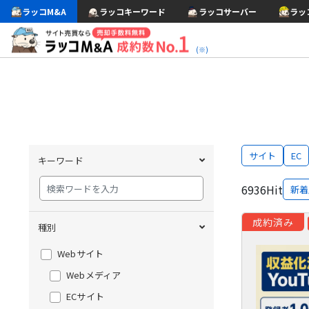
ラッコM&A
ラッコキーワード
ラッコサーバー
ラッ
(※)
サイト
EC
キーワード
6936
Hit
新着
成約済み
種別
Webサイト
Webメディア
ECサイト