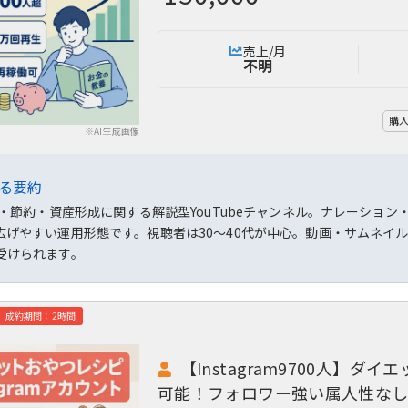
売上/月
不明
購
※AI生成画像
よる要約
RE・節約・資産形成に関する解説型YouTubeチャンネル。ナレーシ
広げやすい運用形態です。視聴者は30～40代が中心。動画・サムネイ
受けられます。
成約期間：2時間
【Instagram9700人】
可能！フォロワー強い属人性な