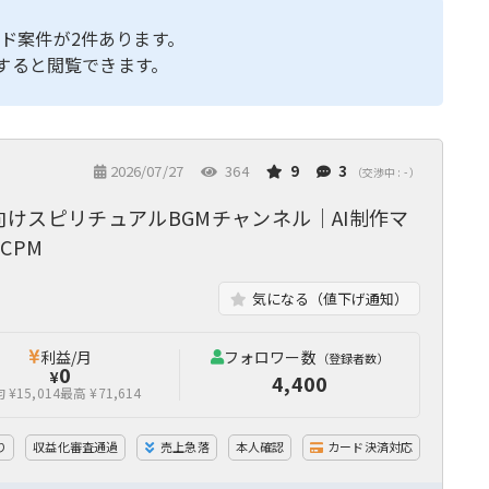
ド案件が2件あります。
すると閲覧できます。
2026/07/27
364
9
3
（交渉中 : - ）
けスピリチュアルBGMチャンネル｜AI制作マ
CPM
気になる（値下げ通知）
利益/月
フォロワー数
（登録者数）
0
¥
4,400
 ¥15,014
最高 ¥71,614
り
収益化審査通過
売上急落
本人確認
カード決済対応