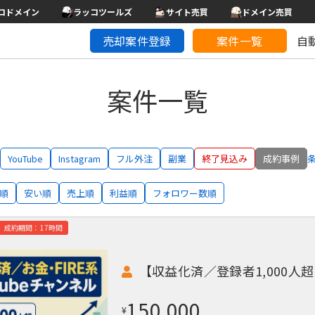
コドメイン
ラッコツールズ
サイト売買
ドメイン売買
売却案件登録
案件一覧
自
案件一覧
YouTube
Instagram
フル外注
副業
終了見込み
成約事例
順
安い順
売上順
利益順
フォロワー数順
成約期間：17時間
【収益化済／登録者1,000人超
150,000
¥