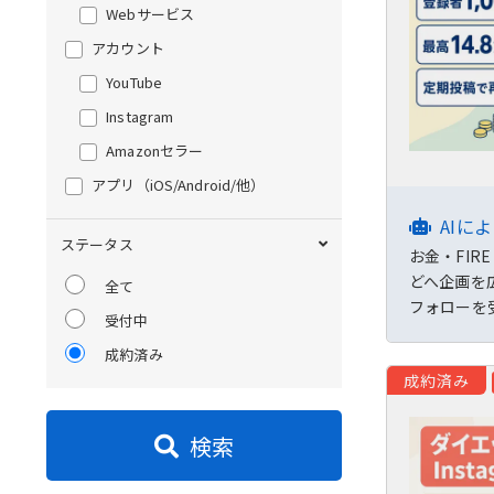
Webサービス
アカウント
YouTube
Instagram
Amazonセラー
アプリ
（iOS/Android/他）
AIに
ステータス
お金・FI
どへ企画を
全て
フォローを
受付中
成約済み
成約済み
検索