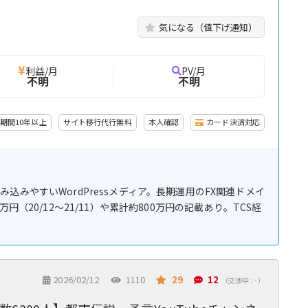
気になる（値下げ通知）
利益/月
PV/月
不明
不明
期間10年以上
サイト移行代行無料
本人確認
カード決済対応
みやすいWordPressメディア。長期運用のFX関連ドメイ
（20/12〜21/11）や累計約800万円の記載あり。TCS経
2026/02/12
1110
29
12
（交渉中 : - ）