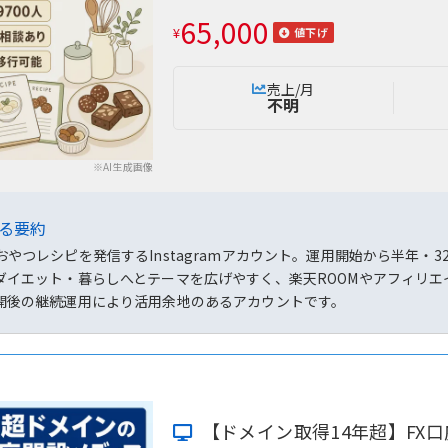
65,000
¥
値下げ
売上/月
不明
※AI生成画像
よる要約
おやつレシピを発信するInstagramアカウント。運用開始から半年
ダイエット・暮らしへとテーマを広げやすく、楽天ROOMやアフィリ
開後の継続運用により活用余地のあるアカウントです。
【ドメイン取得14年超】FX口座