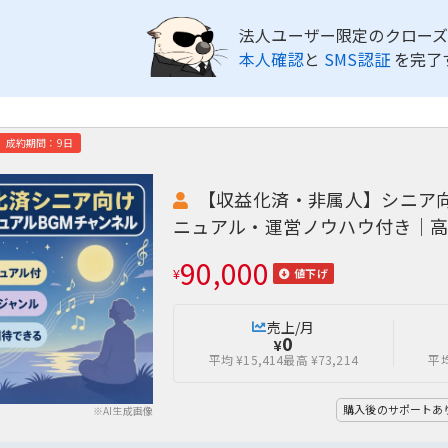
法人ユーザー限定のクローズ
本人確認
と
SMS認証
を完了
成約期間：9日
【収益化済・非属人】シニア向
ニュアル・運営ノウハウ付き｜高
90,000
¥
値下げ
売上/月
0
¥
平均 ¥15,414
最高 ¥73,214
平均
購入後のサポートあ
※AI生成画像