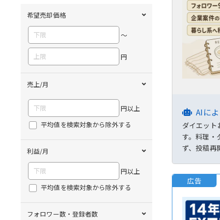
希望売却価格
〜
円
売上/月
円以上
AIに
平均値を検索対象から除外する
ダイエット
す。料理・
ず、投稿再
利益/月
円以上
広告
平均値を検索対象から除外する
フォロワー数・登録者数