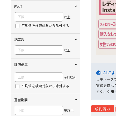
PV/月
以上
平均値を検索対象から除外する
記事数
以上
評価倍率
AIに
ヶ月以内
レディースフ
実績を持つ
平均値を検索対象から除外する
すく、引継
運営期間
成約済み
年以上