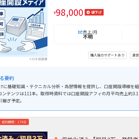
98,000
¥
値下げ
売上/月
不明
購入後のサポートあり
運営
※AI生成画像
よる要約
向けに基礎知識・テクニカル分析・為替情報を提供し、口座開設導線を組み込
ンテンツは111本。取得時資料では口座開設アフィの月平均売上約3.1万円
引継ぎ予定。
成約期間：174日