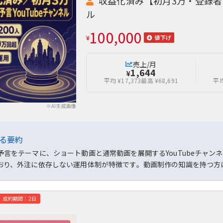
収益化済み【初月3万・登録者数
ル
100,000
¥
値下げ
売上/月
1,644
¥
平均 ¥17,373
最高 ¥68,691
平均
※AI生成画像
よる要約
言をテーマに、ショート動画と通常動画を展開するYouTubeチャンネル
おり、外注に依存しない運用体制が特徴です。動画制作の知識を持つ方
成約期間：2日