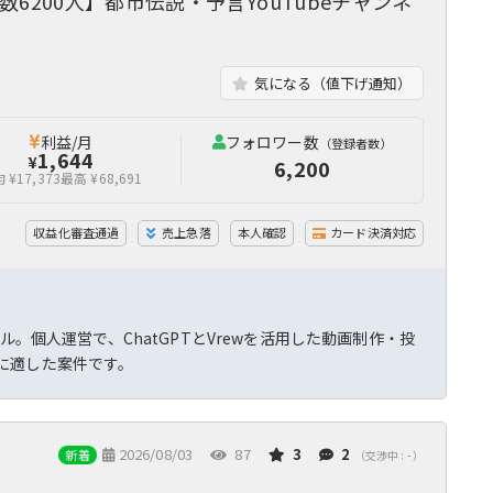
6200人】都市伝説・予言YouTubeチャンネ
気になる（値下げ通知）
利益/月
フォロワー数
（登録者数）
1,644
¥
6,200
 ¥17,373
最高 ¥68,691
収益化審査通過
売上急落
本人確認
カード決済対応
。個人運営で、ChatGPTとVrewを活用した動画制作・投
に適した案件です。
2026/08/03
87
3
2
新着
（交渉中 : - ）