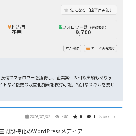
気になる（値下げ通知）
利益/月
フォロワー数
（登録者数）
9,700
不明
本人確認
カード決済対応
・32投稿でフォロワーを獲得し、企業案件の相談実績もありま
エイトなど複数の収益化施策を検討可能。特別なスキルを要せ
2026/07/02
468
6
1
（交渉中 : 1 ）
開設特化のWordPressメディア