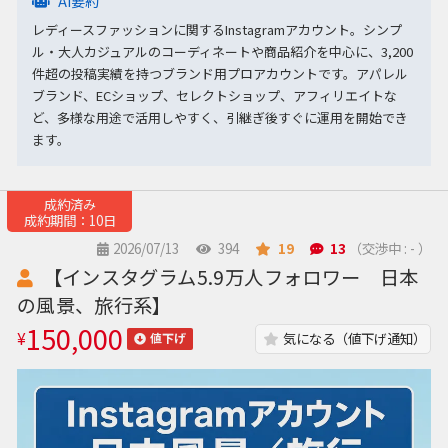
AI要約
レディースファッションに関するInstagramアカウント。シンプ
ル・大人カジュアルのコーディネートや商品紹介を中心に、3,200
件超の投稿実績を持つブランド用プロアカウントです。アパレル
ブランド、ECショップ、セレクトショップ、アフィリエイトな
ど、多様な用途で活用しやすく、引継ぎ後すぐに運用を開始でき
ます。
成約済み
成約期間：10日
2026/07/13
394
19
13
（交渉中 : - ）
【インスタグラム5.9万人フォロワー 日本
の風景、旅行系】
150,000
¥
気になる（値下げ通知）
値下げ