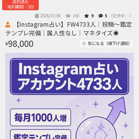
成約済み
成約期間：3日
2026/07/06
166
9
5
（交渉中 : - ）
【Instagram占い】FW4733人｜投稿〜鑑定
テンプレ完備｜属人性なし｜マネタイズ◉
98,000
¥
気になる（値下げ通知）