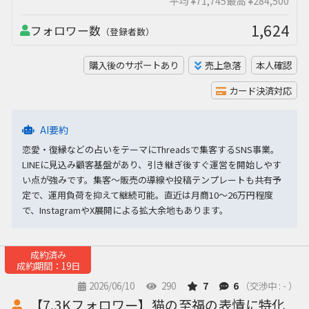
平均 ¥71,745
最高 ¥284,500
1,624
フォロワー数
（登録者数）
購入後のサポートあり
売上急落
本人確認
カード決済対応
AI要約
恋愛・復縁などの占いをテーマにThreadsで集客するSNS事業。
LINEに見込み顧客基盤があり、引き継ぎ後すぐ運営を開始しやす
い点が強みです。集客〜販売の導線や投稿テンプレートも共有予
定で、運用負荷を抑えて継続可能。直近は月商10〜26万円程度
で、InstagramやX展開による拡大余地もあります。
成約済み
成約期間：19日
2026/06/10
290
7
6
（交渉中 : - ）
【7.3Kフォロワー】猫の至福の表情に特化