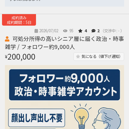
成約済み
成約期間：5日
2026/07/02
95
4
2
（交渉中 : - ）
可処分所得の高いシニア層に届く政治・時事
雑学 / フォロワー約9,000人
200,000
¥
気になる（値下げ通知）