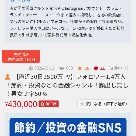
実訪問の関西グルメを発信するInstagramアカウント。カフェ・
ランチ・ディナー・スイーツまで幅広く投稿し、地域の飲食店に
関心の高い約1.7千人がフォロー。企業からの案件打診実績あり。
フォロワー購入や自動ツールなし。1〜2か月更新停止中だが状態
良好で引継ぎ可、PR/案件受託等で収益化余地。
成約済み
成約期間：64日
2026/05/12
668
26
21
（交渉中 : - ）
【直近30日2500万PV】フォロワー1.4万人
！節約・投資などの金融ジャンル！顔出し無し
！男女比率50%
430,000
¥
気になる（値下げ通知）
値下げ