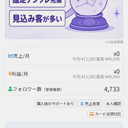
※AI生成画像
0
¥
売上/月
平均 ¥11,581
最高 ¥49,000
0
¥
利益/月
平均 ¥11,581
最高 ¥49,000
4,733
フォロワー数
（登録者数）
購入後のサポートあり
売上急落
本人確認
カード決済対応