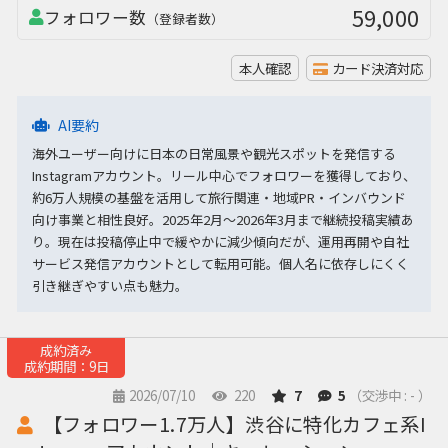
59,000
フォロワー数
（登録者数）
本人確認
カード決済対応
AI要約
海外ユーザー向けに日本の日常風景や観光スポットを発信する
Instagramアカウント。リール中心でフォロワーを獲得しており、
約6万人規模の基盤を活用して旅行関連・地域PR・インバウンド
向け事業と相性良好。2025年2月〜2026年3月まで継続投稿実績あ
り。現在は投稿停止中で緩やかに減少傾向だが、運用再開や自社
サービス発信アカウントとして転用可能。個人名に依存しにくく
引き継ぎやすい点も魅力。
成約済み
成約期間：9日
2026/07/10
220
7
5
（交渉中 : - ）
【フォロワー1.7万人】渋谷に特化カフェ系I