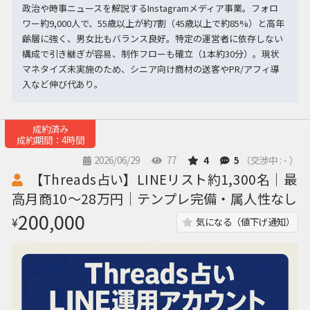
政治や時事ニュースを解説するInstagramメディア事業。フォロ
ワー約9,000人で、55歳以上が約7割（45歳以上で約85%）と高年
齢層に強く、男女比もバランス良好。特定の運営者に依存しない
構成で引き継ぎが容易、制作フローも確立（1本約30分）。現状
マネタイズ未実施のため、シニア向け商材の送客やPR/アフィ導
入など伸び代あり。
成約済み
成約期間：4時間
2026/06/29
77
4
5
（交渉中 : - ）
【Threads占い】LINEリスト約1,300名｜最
高月商10〜28万円｜テンプレ完備・属人性なし
200,000
¥
気になる（値下げ通知）