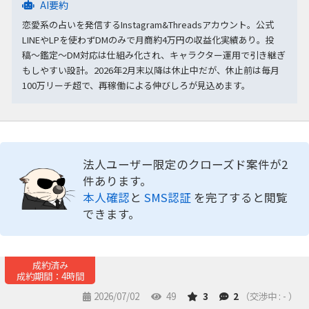
AI要約
恋愛系の占いを発信するInstagram&Threadsアカウント。公式
LINEやLPを使わずDMのみで月商約4万円の収益化実績あり。投
稿〜鑑定〜DM対応は仕組み化され、キャラクター運用で引き継ぎ
もしやすい設計。2026年2月末以降は休止中だが、休止前は毎月
100万リーチ超で、再稼働による伸びしろが見込めます。
法人ユーザー限定のクローズド案件が2
件あります。
本人確認
と
SMS認証
を完了すると閲覧
できます。
成約済み
成約期間：4時間
2026/07/02
49
3
2
（交渉中 : - ）