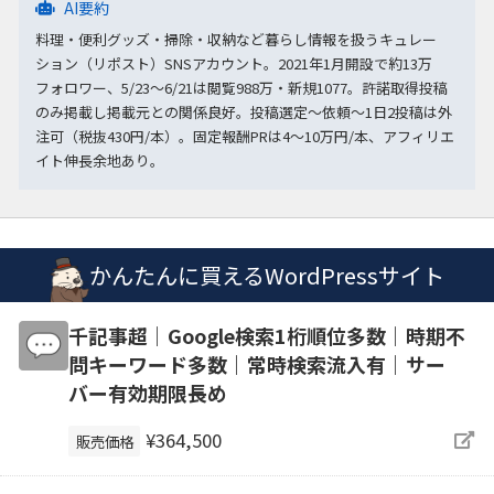
AI要約
料理・便利グッズ・掃除・収納など暮らし情報を扱うキュレー
ション（リポスト）SNSアカウント。2021年1月開設で約13万
フォロワー、5/23〜6/21は閲覧988万・新規1077。許諾取得投稿
のみ掲載し掲載元との関係良好。投稿選定〜依頼〜1日2投稿は外
注可（税抜430円/本）。固定報酬PRは4〜10万円/本、アフィリエ
イト伸長余地あり。
かんたんに買えるWordPressサイト
千記事超｜Google検索1桁順位多数｜時期不
問キーワード多数｜常時検索流入有｜サー
バー有効期限長め
¥364,500
販売価格