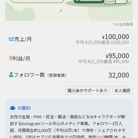
※AI生成画像
100,000
¥
売上/月
平均 ¥25,000
最高 ¥100,000
95,000
¥
利益/月
平均 ¥21,250
最高 ¥95,000
32,000
フォロワー数
（登録者数）
購入後のサポートあり
本人確認
AI要約
女性の生理・PMS・妊活・腸活・美肌などをAIキャラクターが解
説するInstagramリール中心のメディア事業。フォロワー3万人
超、月間再生約2,000万（平均20万/本）で保存・シェアされやす
い設計。5月はサプリ広告案件で10万円超。制作1～2時間/本、AI