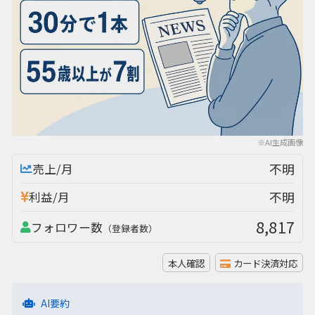
※AI生成画像
不明
売上/月
不明
利益/月
8,817
フォロワー数
（登録者数）
本人確認
カード決済対応
AI要約