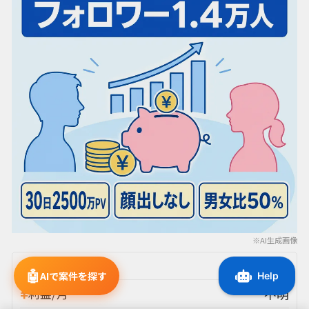
※AI生成画像
不明
売上/月
🤖
AIで案件を探す
不明
利益/月