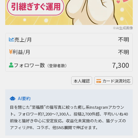
※AI生成画像
不明
売上/月
不明
利益/月
7,300
フォロワー数
（登録者数）
本人確認
カード決済対応
AI要約
目を閉じた“至福顔”の猫写真に絞った癒し系Instagramアカウン
ト。フォロワー約7,200〜7,300人、投稿2,700件超、平均いいね40
前後と猫好き中心に安定反応。収益化未実施のため、猫グッズの
アフィリ/PR、コラボ、他SNS展開で伸ばせます。