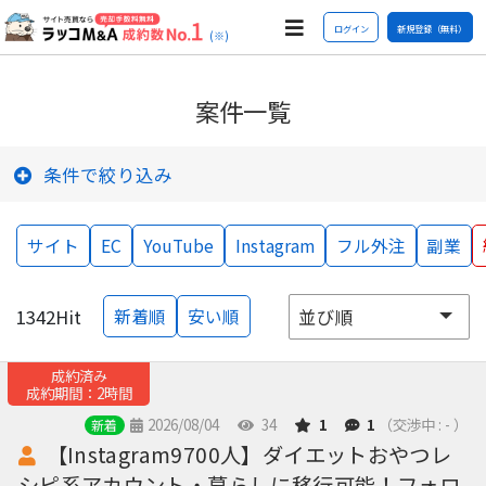
ログイン
新規登録（無料）
(※)
案件一覧
条件で絞り込み
サイト
EC
YouTube
Instagram
フル外注
副業
1342
Hit
新着順
安い順
成約済み
成約期間：2時間
2026/08/04
34
1
1
（交渉中 : - ）
新着
【Instagram9700人】ダイエットおやつレ
シピ系アカウント・暮らしに移行可能！フォロ