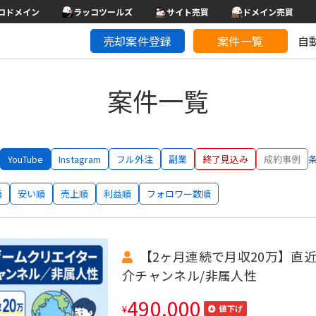
コドメイン
ラッコツールズ
サイト売買
ドメイン売買
売却案件登録
案件一覧
自
案件一覧
YouTube
Instagram
フル外注
副業
終了見込み
成約事例
順
安い順
売上順
利益順
フォロワー数順
【2ヶ月連続で月収20万】直近
介チャンネル/非属人性
490,000
¥
値下げ