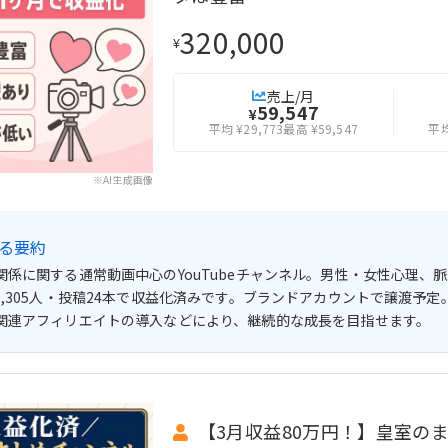
320,000
¥
売上/月
59,547
¥
平均 ¥29,773
最高 ¥59,547
平均
※AI生成画像
よる要約
関係に関する通常動画中心のYouTubeチャンネル。男性・女性心理、
2,305人・投稿24本で収益化済みです。ブランドアカウントで譲渡予
関連アフィリエイトの導入などにより、継続的な成長を目指せます。
【3月収益80万円！】皇室の