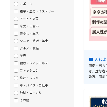
スポーツ
雑学・歴史・ミステリー
アート・文芸
恋愛・出会い
暮らし・生活
シニア・終活・年金
グルメ・食品
美容
AIに
健康・フィットネス
恋愛・男女
ファッション
き、登録者
改善、恋愛
旅行・レジャー
車・バイク・自転車
地域・ローカル
その他