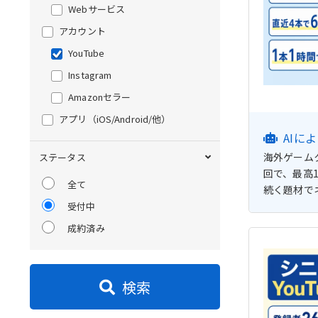
Webサービス
アカウント
YouTube
Instagram
Amazonセラー
アプリ
（iOS/Android/他）
AIに
海外ゲームク
ステータス
回で、最高
全て
続く題材で
受付中
成約済み
検索