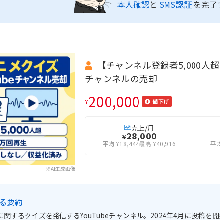
本人確認
と
SMS認証
を完了
【チャンネル登録者5,000人
チャンネルの売却
200,000
¥
値下げ
売上/月
28,000
¥
平均 ¥18,444
最高 ¥40,916
平均
※AI生成画像
よる要約
関するクイズを発信するYouTubeチャンネル。2024年4月に投稿