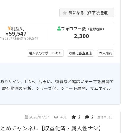
気になる（値下げ通知）
利益/月
フォロワー数
（登録者数）
59,547
¥
2,300
 ¥29,773
最高 ¥59,547
購入後のサポートあり
収益化審査通過
本人確認
脈ありサイン、LINE、片思い、復縁など幅広いテーマを展開で
定。既存動画の分析、シリーズ化、ショート展開、サムネイル
2026/07/17
401
2
2
（交渉中 : 1 ）
まとめチャンネル【収益化済・属人性ナシ】