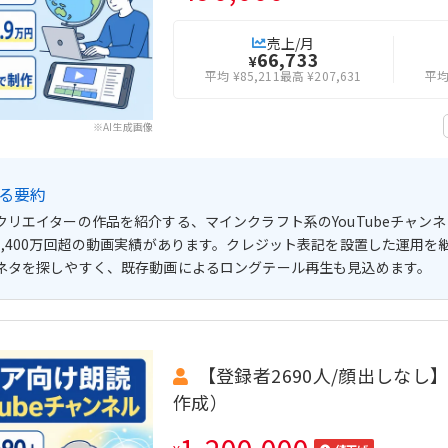
売上/月
66,733
¥
平均 ¥85,211
最高 ¥207,631
平均 
※AI生成画像
よる要約
リエイターの作品を紹介する、マインクラフト系のYouTubeチャンネル
1,400万回超の動画実績があります。クレジット表記を設置した運用を
ネタを探しやすく、既存動画によるロングテール再生も見込めます。
【登録者2690人/顔出しなし】
作成）