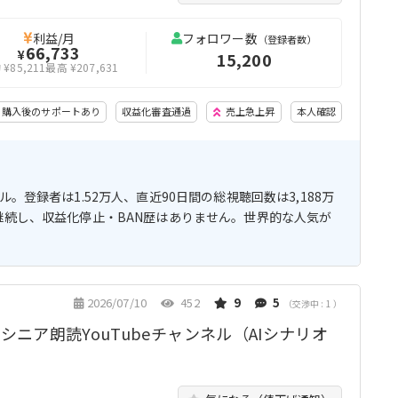
利益/月
フォロワー数
（登録者数）
66,733
¥
15,200
¥85,211
最高 ¥207,631
購入後のサポートあり
収益化審査通過
売上急上昇
本人確認
。登録者は1.52万人、直近90日間の総視聴回数は3,188万
継続し、収益化停止・BAN歴はありません。世界的な人気が
2026/07/10
452
9
5
（交渉中 : 1 ）
シニア朗読YouTubeチャンネル（AIシナリオ