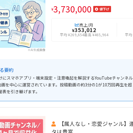
3,730,000
¥
値下げ
売上/月
353,012
¥
平均 ¥269,654
最高 ¥465,964
平均 
※AI生成画像
よる要約
けにスマホアプリ・端末設定・注意喚起を解説するYouTubeチャン
の動画を中心に運営されています。投稿動画の約3分の1が10万回再生を
理表を引き継げます。
【属人なし・恋愛ジャンル】
タは豊富