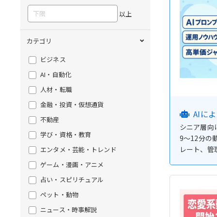
以上
カテゴリ
ビジネス
AI・自動化
人材・転職
金融・投資・仮想通貨
AIに
不動産
シニア層向
学び・資格・教育
9〜12分
レート、管
エンタメ・芸能・トレンド
ゲーム・漫画・アニメ
占い・スピリチュアル
ペット・動物
ニュース・時事解説