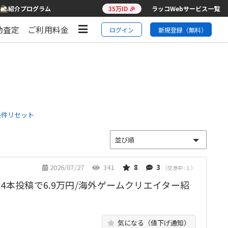
紹介プログラム
35万ID 🎉
ラッコWebサービス一覧
動査定
ご利用料金
ログイン
新規登録（無料）
条件リセット
2026/07/27
341
8
3
（交渉中 : 1 ）
4本投稿で6.9万円/海外ゲームクリエイター紹
気になる（値下げ通知）