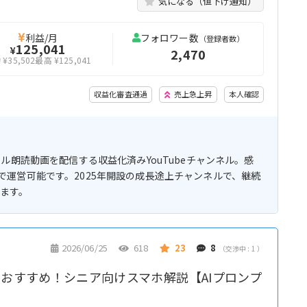
気になる（値下げ通知）
利益/月
フォロワー数
（登録者数）
125,041
¥
2,470
¥35,502
最高 ¥125,041
収益化審査通過
売上急上昇
本人確認
ル朗読動画を配信する収益化済みYouTubeチャンネル。感
運営可能です。2025年開設の成長途上チャンネルで、継続
めます。
2026/06/25
618
23
8
（交渉中 : 1 ）
もおすすめ！シニア向けスマホ解説【AIプロンプ