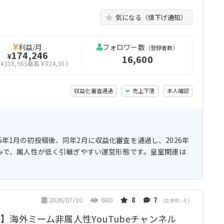
気になる（値下げ通知）
利益/月
フォロワー数
（登録者数）
174,246
¥
16,600
¥316,985
最高 ¥824,303
収益化審査通過
売上下落
本人確認
5年1月の初投稿後、同年2月に収益化審査を通過し、2026年
稿済みで、属人性が低く引継ぎやすい運営形態です。皇室関連は
2026/07/10
680
8
7
（交渉中 : 4 ）
円】海外ミーム非属人性YouTubeチャンネル