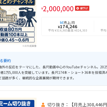
2,000,000
¥
値下げ
売上/月
174,246
¥
平均 ¥316,985
最高 ¥824,303
平均 
※AI生成画像
よる要約
外の反応をテーマにした、長尺動画中心のYouTubeチャンネル。202
録者1万5,000人を突破しています。長尺174本・ショート36本を投
て話題が多く、継続的な企画展開が期待できます。
切り抜き：【月売上308,446