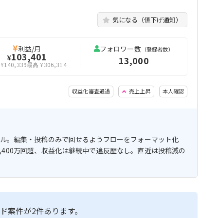
気になる（値下げ通知）
利益/月
フォロワー数
（登録者数）
103,401
¥
13,000
¥140,339
最高 ¥306,314
収益化審査通過
売上上昇
本人確認
ンネル。編集・投稿のみで回せるようフローをフォーマット化
,400万回超、収益化は継続中で違反歴なし。直近は投稿減の
ド案件が2件あります。