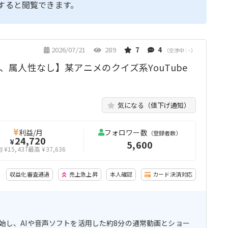
すると閲覧できます。
2026/07/21
289
7
4
（交渉中 : - ）
超、属人性なし】某アニメのクイズ系YouTube
気になる（値下げ通知）
利益/月
フォロワー数
（登録者数）
24,720
¥
5,600
 ¥15,437
最高 ¥37,636
収益化審査通過
売上急上昇
本人確認
カード決済対応
を開始し、AIや音声ソフトを活用した約8分の通常動画とショー