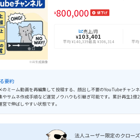
800,000
¥
値下げ
売上/月
103,401
¥
平均 ¥140,339
最高 ¥306,314
平均 
※AI生成画像
よる要約
メのミーム動画を再編集して投稿する、顔出し不要のYouTubeチャ
集やサムネ作成手順など運営ノウハウも引継ぎ可能です。累計再生1億2
運営で伸ばしやすい状態です。
法人ユーザー限定のクローズ