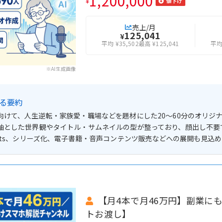
1,200,000
¥
値下げ
売上/月
125,041
¥
平均 ¥35,502
最高 ¥125,041
平均 
※AI生成画像
よる要約
向けて、人生逆転・家族愛・職場などを題材にした20〜60分のオリジナ
軸とした世界観やタイトル・サムネイルの型が整っており、顔出し不要で
orts、シリーズ化、電子書籍・音声コンテンツ販売などへの展開も見込
【月4本で月46万円】副業に
トお渡し】