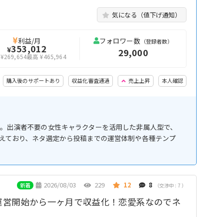
気になる（値下げ通知）
利益/月
フォロワー数
（登録者数）
353,012
¥
29,000
¥269,654
最高 ¥465,964
購入後のサポートあり
収益化審査通過
売上上昇
本人確認
ネル。出演者不要の女性キャラクターを活用した非属人型で、
超えており、ネタ選定から投稿までの運営体制や各種テンプ
2026/08/03
229
12
8
新着
（交渉中 : 7 ）
運営開始から一ヶ月で収益化！恋愛系なのでネ